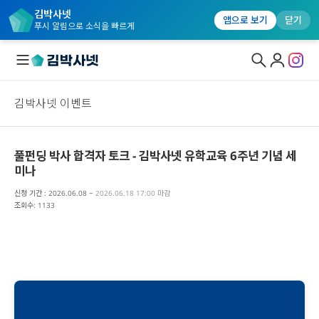
김박사넷
앱으로 보기
닫기
푸시 알림으로 소식을 빠르게
김박사넷 이벤트
대학원생 모집
국내대학원 정보
풀펀딩 박사 합격자 토크 - 김박사넷 유학교육 6주년 기념 세
미나
연구실&오픈랩
신청 기간 : 2026.06.08 ~
2026.06.18 17:00 마감
커뮤니티
조회수: 1133
커리어
유학교육
이벤트
반도체 아카데미