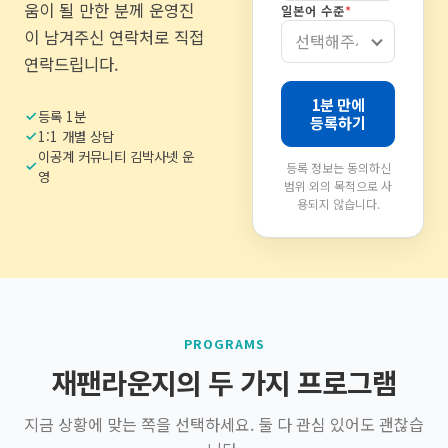
움이 될 만한 분께 운영진
일본어 수준
*
재팬라운지 🌸
이 남겨주신 연락처로 직접
연락드립니다.
재팬라운지 홈
1분 만에
일본 취업 이야기
등록 1분
등록하기
1:1 개별 상담
AI·IT 무료 교육
이공계 커뮤니티 김박사넷 운
등록 정보는 동의하신
영
범위 외의 목적으로 사
용되지 않습니다.
PROGRAMS
재팬라운지의 두 가지 프로그램
지금 상황에 맞는 쪽을 선택하세요. 둘 다 관심 있어도 괜찮습