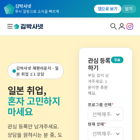
김박사넷
앱으로 보기
닫기
푸시 알림으로 소식을 빠르게
대학원생 모집
관심 등록
무료
국내대학원 정보
하기
김박사넷 재팬라운지 · 일
●
본 취업 1:1 상담
부담 없이 남
연구실&오픈랩
겨주세요. 1
일본 취업,
분이면 충분
커뮤니티
해요.
혼자 고민하지
커리어
프로그램 선택
*
마세요
유학교육
현재 상태
*
관심 등록만 남겨주세요.
이벤트
상담을 원하시는 분 중, 도
반도체 아카데미