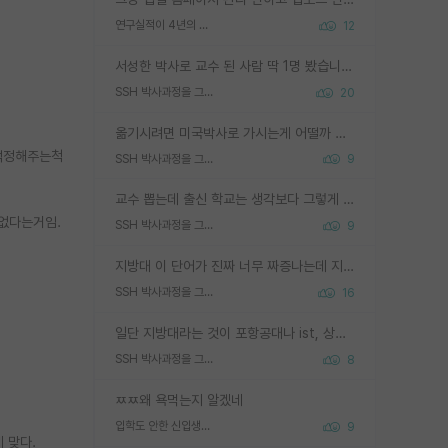
연구실적이 4년의 공백이 있는거 어떻게 생각하냐
12
서성한 박사로 교수 된 사람 딱 1명 봤습니다. 근데 지방대 박사로 교수된 거는 기적이 일어나야되요. 서성한 학부부터여도 빡센게 교수임용일텐데 지방대박사로 무슨 교수가 되나요...... 중소기업/중견기업 팀장급/연구소장급이나 될거 같네요.
SSH 박사과정을 그만두고 지방대 박사로 옮기면 교수의 꿈은 끝일까요?
20
옮기시려면 미국박사로 가시는게 어떨까 싶네요. 교수가 꿈이면 미국박사 하고 미국교수 까지 같이 노리시는게 기회가 많지 않을까요?
 걱정해주는척
SSH 박사과정을 그만두고 지방대 박사로 옮기면 교수의 꿈은 끝일까요?
9
교수 뽑는데 출신 학교는 생각보다 그렇게 안 봄. 앞으로는 더 안 보게 될거임. 박사는 어디서 진행해도 됨. 단, 제대로 쌓고 좋은 실적 만들 수 있다면. 그런데 지방대는 그럴 가능성이 지극히 낮음. 나만 열심히 잘 하면 된다? 인간은 주변 환경에 지배되는 나약한 존재임. 주변의 지방대 대학원생과 섞이고 지방 특유의 여유로움 또는 나쁘게 얘기해서 나태함에 젖어 살다보면 교수의 꿈 자체를 잊어버리게 될 가능성도 있음. 주변 환경이 70~80%임.
없다는거임.
SSH 박사과정을 그만두고 지방대 박사로 옮기면 교수의 꿈은 끝일까요?
9
)
지방대 이 단어가 진짜 너무 짜증나는데 지방대면 다 그냥 쓰레기인가요? 무슨 말 같지도 않은 댓글들이 있는건지??? 지방에도 충분히 좋은 대학 많고 충분히 잘하는 교수님들 많습니다 포항공대 4개 IST 대표 지거국들 여기 모두 다 지방에 있고 여기 출신들 중에 교수하는 분들 적지 않습니다 지거국 출신이 무슨 교수를 하냐?라고 생각할 사람들 많은데 상위 대표 지거국에 아웃라이어들 많습니다 결국 개인의 연구역량과 실적이 중요합니다 이 역량을 펼치는데 있어서 지도교수와의 합도 중요합니다. 그리고 경력이 필요하면 해외포닥까지 다녀오세요
SSH 박사과정을 그만두고 지방대 박사로 옮기면 교수의 꿈은 끝일까요?
16
일단 지방대라는 것이 포항공대나 ist, 상위 지거국은 아니라고 생각하겠습니다. 그런곳은 서성한에 비해 소위 대학 네임밸류가 크게 뒤떨어지지는 않으니까요. 대학 이름이 중요하냐? 당연합니다. 대학 이름이 좋아서 좋은 아웃풋이 나오는 것이냐, 좋은 대학은 좋은 사람과 좋은 기회가 몰려있으니 아웃풋도 자연스럽게 좋아지는 것이냐? 대답하기 어려운 문제입니다. 아직 한국 사회에서 학벌을 보는 것도, 특히 이공계를 중심으로 학벌보다는 실적 위주라는 분위기가 형성되는 것도 사실입니다. 지방대 출신으로 전임교수가 될수 있느냐? 가능 불가능을 따지면 당연히 가능입니다. 지방대 박사 출신으로 전임교원이 된 경우가 실제로 있으니까요. 현실적인 가능성이 있느냐? 지금 이정도 대학의 교수가 되고싶다고 생각되는 대학 들어가서 컴공과 교수 목록 켜고 박사 어디서 받았는지 쭉 한번 보세요. 냉정하게 지방대 출신인 분들이 많지는 않으실겁니다.
SSH 박사과정을 그만두고 지방대 박사로 옮기면 교수의 꿈은 끝일까요?
8
ㅉㅉ왜 욕먹는지 알겠네
입학도 안한 신입생이 원래 관심을 받나요
9
게 맞다.