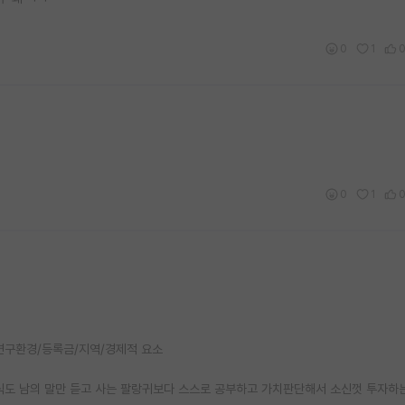
0
1
0
1
 연구환경/등록금/지역/경제적 요소
식도 남의 말만 듣고 사는 팔랑귀보다 스스로 공부하고 가치판단해서 소신껏 투자하