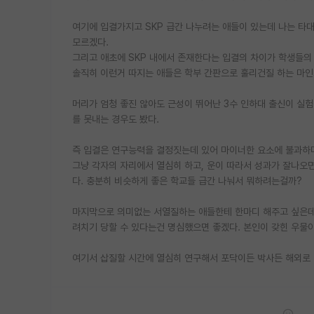
여기에 입결가지고 SKP 급간 나누려는 애들이 있는데 나는 타
모르겠다.
그리고 애초에 SKP 내에서 존재한다는 입결의 차이가 학생들의
솔직히 이런거 따지는 애들은 학부 간판으로 훌리건질 하는 마인
머리가 엄청 좋진 않아도 근성이 뛰어난 3수 인하대 출신이 실험
를 못내는 경우도 봤다.
즉 입결은 연구능력을 결정짓는데 있어 마이너한 요소에 불과하
그냥 각자의 자리에서 열심히 하고, 운이 따라서 성과가 잘나오
다. 충분히 비슷하게 좋은 학교들 급간 나눠서 뭐하려는걸까?
마지막으로 의미없는 서열질하는 애들한테 한마디 해주고 싶은데,
려치기 당할 수 있다는건 명심했으면 좋겠다. 본인이 갖힌 우물이
여기서 삽질할 시간에 열심히 연구해서 포닥이든 박사든 해외로 