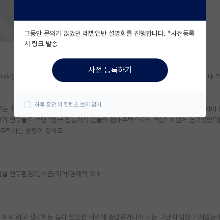
그동안 문의가 많았던 레벨업반 설명회를 진행합니다. *사전등록
시 링크 발송
사전 등록하기
 박사하는 사람임. 초 대가방에 있고 학계 못가서 취업해도 FAANG은 들어가니까 내
하루 동안 이 컨텐츠 보지 않기
P는 학풍 차이가 가장 크다는거지 학생 연구능력이나 전반적인 수준에서는 큰 차이 
창기 연구들도 보면 "한국 전통가옥 온돌의 현대주택으로의 적용" 이런거 연구했었다
 주력하는 성향이 강하고
랩실 연구환경/등록금/지역/경제적 요소
겠다 ㅎㅎ"라고 생각하는 놈이 있으면 머리에 총맞은거니까 너는 그냥 대학원 가지않는