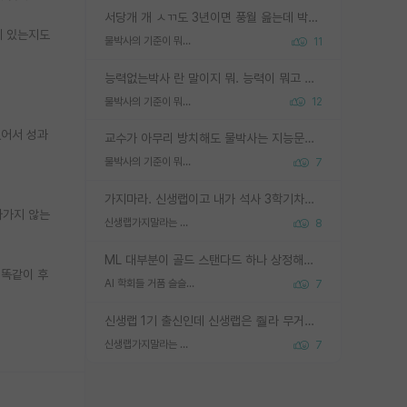
서당개 개 ㅅㄲ도 3년이면 풍월 읊는데 박사 5년 이상 대리고 있으면서 물된건 교수 탓 맞는ㄱ게 거기가 서당이 아니란 소리임
게 있는지도
물박사의 기준이 뭐임?
11
능력없는박사 란 말이지 뭐. 능력이 뭐고 능력이 있다는게 뭔지는 사람마다 기준이 다르니까 얘기해봐야 서로 자기 기준만 얘기해서 논쟁이 끝이 안나고. 주위에서 능력있고 야심있는 신입생이 교수가 유의미한 피드백을 아예 안주면서 제대로된 과제에 참여해볼 기회도 제공하지 않고 잡일 뺑뺑이만 돌려서 맨날 단순작업만 하면서 밤새다가 눈빛이 점점 죽어가는걸 본 사람은 물박사는 교수탓이라고 하고, 교수는 이것저것 알려도 주고 기회도 주고 사수 동기 붙여주면서 어떻게든 끌고가려고 하는데 본인이 매일 뺀질거리면서 출근 하는둥마는둥 하다가 기껏 와서도 폰이나 쳐다보다가 실험 망치고 저녁약속있어서 먼저 가볼게요~ 하는걸 본 사람은 물박사는 본인탓이라고 함.
물박사의 기준이 뭐임?
12
없어서 성과
교수가 아무리 방치해도 물박사는 지능문제고 본인 의지 문제임. 만물 교수탓 하는 애들이 이상한거임.
물박사의 기준이 뭐임?
7
가지마라. 신생랩이고 내가 석사 3학기차인데 최고참인데 나도 아무것도 모르는데 교수가 후배들 왜 논문 교육 안시키냐. 논문 왜 안 써오냐 닦달한다
라가지 않는
신생랩가지말라는 이유가 있었구나
8
ML 대부분이 골드 스탠다드 하나 상정해놓고 (벤치마크 데이터셋이 여러 개면 여러 개 상정) 그거 얼마나 잘 맞추나 싸움임 가끔 번뜩이는 설계 철학을 보여주는 논문들도 있지만 대부분 그거 성적 얼마나 더 올리느라에 혈안이 되어 있는 측면이 잇음
 똑같이 후
AI 학회들 거품 슬슬 지적이 나오네요
7
신생랩 1기 출신인데 신생랩은 줠라 무거운 바벨 같은거임. 들면 대박인데 못들면 깔려 죽음. 아무도 알려주지 않는 환경에서 자생해야하지만, 일단 살아남았다면 그 어떤 사람보다 악착같고 생존력 높은 사람으로 거듭날 수 있음
신생랩가지말라는 이유가 있었구나
7