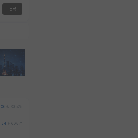
등록
36
33525
24
69571