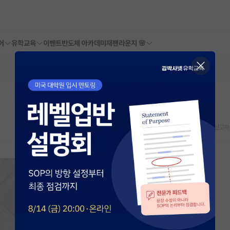
어
유학교육
이벤트
반도체 아카데미
재팬라운지 🌸
스크랩
신고하