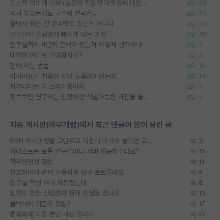
포스텍 억까에 대해 (동문의 학문적 아웃풋에 대한 반박)
50
석사 받았는데도 교수랑 연락한다.
43
물박사 되는 건 교수탓도 있는거 아니냐
29
교수님이 슬럼프에 빠지게 되는 과정
40
연구실적이 4년의 공백이 있는거 어떻게 생각하냐
3
대학원 어디로 가야할까요?
5
편애 하는 방법
12
이사이트가 처음엔 정말 도움많이됐는데
13
커뮤니티는 다 쓰레기통이지
5
정보보안 연구하는 입장에선 식별가능한 사진을 올리는건 비추이긴함
5
자유 게시판(아무개랩)에서 최근 댓글이 많이 달린 글
SSH 박사과정을 그만두고 지방대 박사로 옮기면 교수의 꿈은 끝일까요?
21
카이스트는 모든 연구실마다 서버 제공해주나요?
15
학부신입생 질문
12
알츠하이머 관련 고등학생 탐구 포트폴리오
9
연구실 학생 하나 자퇴했는데
8
입학도 안한 신입생이 원래 관심을 받나요
10
물박사의 기준이 뭐임?
17
랩홈피에 다들 본인 사진 올리냐
22