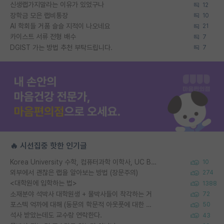
신생랩가지말라는 이유가 있었구나
12
장학금 모은 랩비통장
10
AI 학회들 거품 슬슬 지적이 나오네요
21
카이스트 서류 전형 배수
7
DGIST 가는 방법 추천 부탁드립니다.
7
🔥 시선집중 핫한 인기글
Korea University 수학, 컴퓨터과학 이학사, UC Berkeley 산업공학 대학원 공학박사가 되는 것은 쉽지 않겠죠?
10
외부에서 괜찮은 랩을 알아보는 방법 (장문주의)
274
<대학원에 입학하는 법>
1388
소재분야 석박사 대학원생 + 물박사들이 착각하는 거
72
포스텍 억까에 대해 (동문의 학문적 아웃풋에 대한 반박)
50
석사 받았는데도 교수랑 연락한다.
43