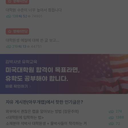
명예의전당
대학원 수준이 너무 높아서 힘듭니다
138
52
74901
명예의전당
대학원생 예절에 대해 쓴 글 보고...
219
13
44751
자유 게시판(아무개랩)에서 핫한 인기글은?
외부에서 괜찮은 랩을 알아보는 방법 (장문주의)
274
<대학원에 입학하는 법>
1388
소재분야 석박사 대학원생 + 물박사들이 착각하는 거
72