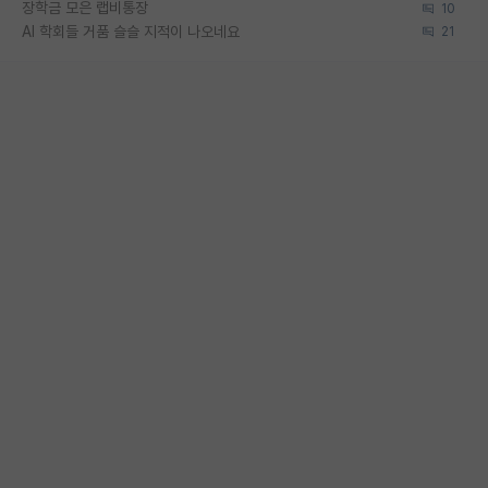
장학금 모은 랩비통장
10
AI 학회들 거품 슬슬 지적이 나오네요
21