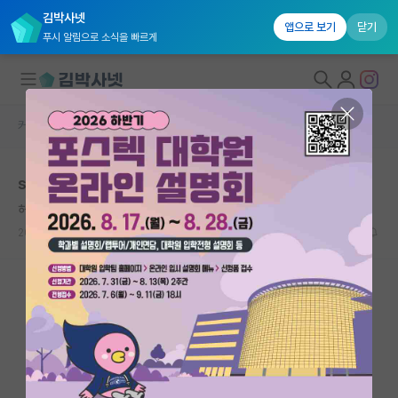
김박사넷
앱으로 보기
닫기
푸시 알림으로 소식을 빠르게
커뮤니티 홈
자유 게시판(아무개랩)
대학원생 모집
skp랑 ky 차이가 그렇게 극심한지 궁금합니다.
국내대학원 정보
허기진 알프레드 노벨
연구실&오픈랩
2022.03.16
27
8566
커뮤니티
커뮤니티 홈
전체글보기
베스트 게시판
IF 명예의전당