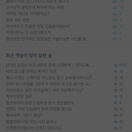
물박사 되는 건 교수탓도 있는거 아니냐
29
교수님이 슬럼프에 빠지게 되는 과정
40
대학원 어디로 가야할까요?
5
편애 하는 방법
12
이사이트가 처음엔 정말 도움많이됐는데
13
커뮤니티는 다 쓰레기통이지
5
정보보안 연구하는 입장에선 식별가능한 사진을 올리는건 비추이긴함
5
최근 댓글이 많이 달린 글
[무료] 2026 미국 대학원 유학 스타터팩 - 가이드북 & 합격자 컨택메일 템플릿
645
미박 탑스쿨 유학이 빡세진 이유
19
혹시 이정도 스펙이면 어느정도 잡고 준비해야하나요?
14
SSH 박사과정을 그만두고 지방대 박사로 옮기면 교수의 꿈은 끝일까요?
21
카이스트는 모든 연구실마다 서버 제공해주나요?
15
학부신입생 질문
12
알츠하이머 관련 고등학생 탐구 포트폴리오
9
입학도 안한 신입생이 원래 관심을 받나요
10
물박사의 기준이 뭐임?
17
랩홈피에 다들 본인 사진 올리냐
22
신생랩가지말라는 이유가 있었구나
12