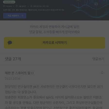
PI 전용 게시판
인문사회 계열 게시판
카카오 계정과 연동하여 게시글에 달린
특수/전문대학원 게시판
댓글 알람, 소식등을 빠르게 받아보세요
반도체/AI 게시판
카카오로 시작하기
장학금/장학생 게시판
학술 정보 게시판
댓글 27개
댓글쓰기
홍보 게시판
체한 존 스튜어트 밀
커리어
2022.03.16
유학교육
정상적인 연구실이면 yk든 서성한이든 연구결이 너무다르지만 않으면 대기
업입사는 다 잘할겁니다.
이벤트
정출연은 퍼포먼스가 중요해서 spk도 어차피 실적못나오는 절반은 지원조
차 할 생각을 안해요. 다만 평균적인 수준차이, 그리고 최상위연구실들간에
반도체 아카데미
수준차이는 분명 있을수밖에 없으니, 전반적으로 좋은직장(정출연, 학교)에