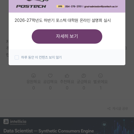
자유 게시판(아무개랩)
2026-27학년도 하반기 포스텍 대학원 온라인 설명회 실시
미국 유학 게시판
미국 대학원 합격 후기 게시판
자세히 보기
저는 skpky중 한 곳을 다니는 학부생입니다..
대학원생 모집 게시판
주위에서 계속 skp는 산학장학이나 취업 티오가 따로 있다고 하고, ky는 그
런게 없어서 학벌로 장점을 얻을 수가 없다는데.. 사실인지 궁금합니다.
하루 동안 이 컨텐츠 보지 않기
대학원 합격 후기 게시판
연구실(PI) 홍보 게시판
응원해요
공감해요
추천해요
궁금해요
별로에요
석박사 채용 정보 게시판
0
0
0
0
1
임용 정보 게시판
학부 인턴 게시판
게시글 공유
취업 게시판
임용 후기 게시판