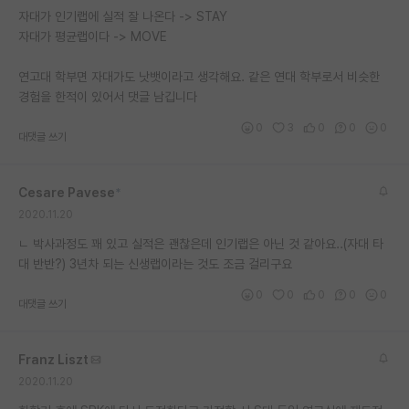
자대가 인기랩에 실적 잘 나온다 -> STAY
재팬라운지 🌸
자대가 평균랩이다 -> MOVE
연고대 학부면 자대가도 낫뱃이라고 생각해요. 같은 연대 학부로서 비슷한
경험을 한적이 있어서 댓글 남깁니다
0
3
0
0
0
대댓글 쓰기
Cesare Pavese
*
2020.11.20
ㄴ 박사과정도 꽤 있고 실적은 괜찮은데 인기랩은 아닌 것 같아요..(자대 타
대 반반?) 3년차 되는 신생랩이라는 것도 조금 걸리구요
0
0
0
0
0
대댓글 쓰기
Franz Liszt
2020.11.20