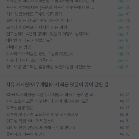
소재분야 석박사 대학원생 + 물박사들이 착각하는 거
72
포스텍 억까에 대해 (동문의 학문적 아웃풋에 대한 반박)
50
석사 받았는데도 교수랑 연락한다.
43
물박사 되는 건 교수탓도 있는거 아니냐
29
교수님이 슬럼프에 빠지게 되는 과정
40
연구실적이 4년의 공백이 있는거 어떻게 생각하냐
3
대학원 어디로 가야할까요?
5
편애 하는 방법
12
이사이트가 처음엔 정말 도움많이됐는데
13
커뮤니티는 다 쓰레기통이지
5
정보보안 연구하는 입장에선 식별가능한 사진을 올리는건 비추이긴함
5
자유 게시판(아무개랩)에서 최근 댓글이 많이 달린 글
SSH 박사과정을 그만두고 지방대 박사로 옮기면 교수의 꿈은 끝일까요?
21
카이스트는 모든 연구실마다 서버 제공해주나요?
15
학부신입생 질문
12
알츠하이머 관련 고등학생 탐구 포트폴리오
9
연구실 학생 하나 자퇴했는데
8
입학도 안한 신입생이 원래 관심을 받나요
10
물박사의 기준이 뭐임?
16