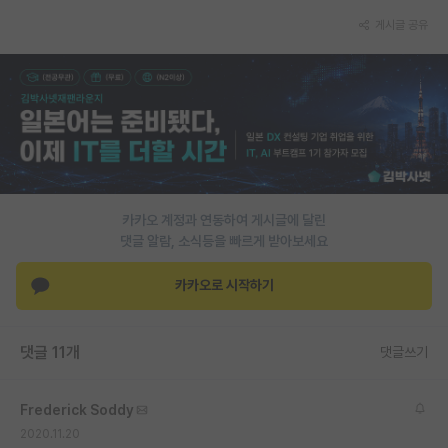
게시글 공유
PI 전용 게시판
인문사회 계열 게시판
특수/전문대학원 게시판
반도체/AI 게시판
장학금/장학생 게시판
카카오 계정과 연동하여 게시글에 달린
학술 정보 게시판
댓글 알람, 소식등을 빠르게 받아보세요
홍보 게시판
카카오로 시작하기
커리어
유학교육
댓글 11개
댓글쓰기
이벤트
Frederick Soddy
반도체 아카데미
2020.11.20