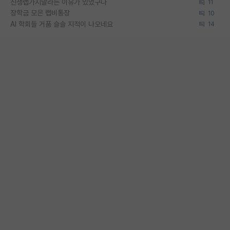
신생랩가지말라는 이유가 있었구나
11
장학금 모은 랩비통장
10
AI 학회들 거품 슬슬 지적이 나오네요
14