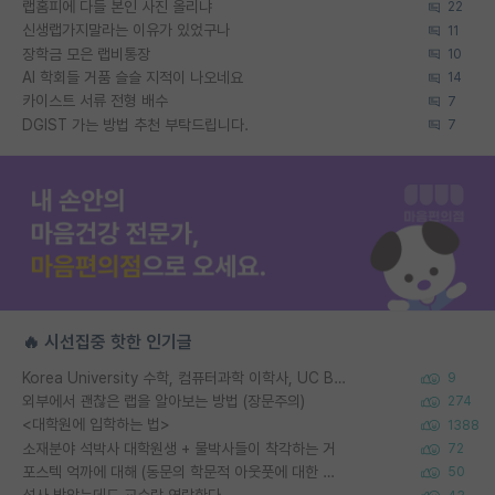
랩홈피에 다들 본인 사진 올리냐
22
신생랩가지말라는 이유가 있었구나
11
장학금 모은 랩비통장
10
AI 학회들 거품 슬슬 지적이 나오네요
14
카이스트 서류 전형 배수
7
DGIST 가는 방법 추천 부탁드립니다.
7
🔥 시선집중 핫한 인기글
Korea University 수학, 컴퓨터과학 이학사, UC Berkeley 산업공학 대학원 공학박사가 되는 것은 쉽지 않겠죠?
9
외부에서 괜찮은 랩을 알아보는 방법 (장문주의)
274
<대학원에 입학하는 법>
1388
소재분야 석박사 대학원생 + 물박사들이 착각하는 거
72
포스텍 억까에 대해 (동문의 학문적 아웃풋에 대한 반박)
50