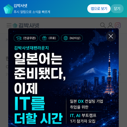
김박사넷
앱으로 보기
닫기
푸시 알림으로 소식을 빠르게
커뮤니티 홈
자유 게시판(아무개랩)
대학원생 모집
한학기 꿇고 skp 도전, 혹은 자대 진학
국내대학원 정보
Cesare Pavese
*
연구실&오픈랩
2020.11.20
11
7929
커뮤니티
커뮤니티 홈
전체글보기
베스트 게시판
IF 명예의전당