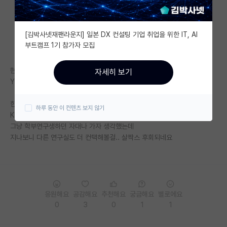
자유 게시판(아무개랩)
[김박사넷재팬라운지] 일본 DX 컨설팅 기업 취업을 위한 IT, AI
미국 유학 게시판
부트캠프 1기 참가자 모집
미국 대학원 합격 후기 게시판
현상황:
자세히 보기
대학원생 모집 게시판
YK 재학(4-2)이고 학점은 3.7, 토익 만점.. 논문 안써봄
대학원 합격 후기 게시판
한학기 꿇고 SKP 도전한다면 너무 시간 낭비인가요?
하루 동안 이 컨텐츠 보지 않기
KP는 그냥 가기 싫고 S대에 관심연구실 컨택했는데, 자리 없다셔서
연구실(PI) 홍보 게시판
그냥 학부연구생하던 자대나 가자 생각했는데
지나보니 다른 연구실도 더 컨택해볼걸.. 살짝스 후회되네요
석박사 채용 정보 게시판
임용 정보 게시판
학부 인턴 게시판
응원해요
공감해요
추천해요
궁금해요
별로에요
취업 게시판
0
3
0
1
1
임용 후기 게시판