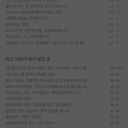
석사 받았는데도 교수랑 연락한다.
43
물박사 되는 건 교수탓도 있는거 아니냐
29
교수님이 슬럼프에 빠지게 되는 과정
40
대학원 어디로 가야할까요?
5
편애 하는 방법
12
이사이트가 처음엔 정말 도움많이됐는데
13
커뮤니티는 다 쓰레기통이지
5
정보보안 연구하는 입장에선 식별가능한 사진을 올리는건 비추이긴함
5
최근 댓글이 많이 달린 글
[무료] 2026 미국 대학원 유학 스타터팩 - 가이드북 & 합격자 컨택메일 템플릿
645
미박 탑스쿨 유학이 빡세진 이유
18
혹시 이정도 스펙이면 어느정도 잡고 준비해야하나요?
14
SSH 박사과정을 그만두고 지방대 박사로 옮기면 교수의 꿈은 끝일까요?
21
카이스트는 모든 연구실마다 서버 제공해주나요?
15
학부신입생 질문
12
알츠하이머 관련 고등학생 탐구 포트폴리오
9
입학도 안한 신입생이 원래 관심을 받나요
10
물박사의 기준이 뭐임?
16
랩홈피에 다들 본인 사진 올리냐
22