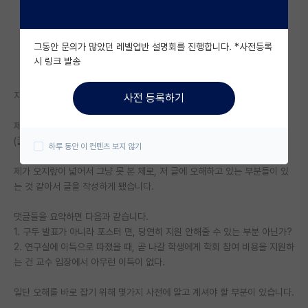
자유 게시판(아무개랩)
그동안 문의가 많았던 레벨업반 설명회를 진행합니다. *사전등록
미국 유학 게시판
시 링크 발송
미국 대학원 합격 후기 게시판
지나가던 인공지능 전공을 한 연구원 입니다. (박사 졸업)
사전 등록하기
대학원생 모집 게시판
제목에 해당하는 글의 댓글들을 보는데 참 안타깝네요..
대학원 합격 후기 게시판
(글 링크 : https://phdkim.net/board/free/79720/)
하루 동안 이 컨텐츠 보지 않기
연구실(PI) 홍보 게시판
제가 오지랖이 넓어서 그냥 못 본 체로, 저 글에 오해하고 있는 부분들이 있
는 것 같아서 글을 작성하게 됐습니다.
석박사 채용 정보 게시판
댓글들을 요약하면 다음과 같습니다.
임용 정보 게시판
1. 구두 발표가 아니라 포스터 면, 당연히 지원 안해줄 수 있는 부분 아닌가?
학부 인턴 게시판
2. 연구실에 이득으로 따졌을 때, 곧 나갈 학생에게 학회 참여 비용을 지원하
는 건 교수 입장에서 아무런 이득이 없다.
취업 게시판
일단 오해를 바로 잡기 위해 몇가지 사전에 알고 계셔야 할 부분이 있습니다.
임용 후기 게시판