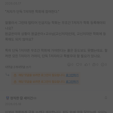
2026.05.17
"저자가 단독 1저자면 학회에 참여한다."
잘몰라서 그런데 탑티어 인공지능 학회는 무조건 1저자가 학회 등록해야되
나요?
원글쓴이의 상황이 원글쓴이+교수님(교신저자)인데, 교신저자만 학회에 등
록해도 되지 않아요?
특히 단독 1저자면 무조건 학회에 가야한다는 룰은 듣도보도 못했는데요. 할
꺼면 모든 1저자가 가야지, 단독 1저자라고 특별우대 할 필요가 있나요.
0
0
1
0
0
대댓글 2개
대댓글 쓰기
해당 댓글을 보려면 로그인이 필요합니다.
로그인하기
해당 댓글을 보려면 로그인이 필요합니다.
로그인하기
정직한 칼 세이건
2026.05.18
이분이 정확하게 글을 쓰셨다 생각합니다. 저도 밑에 댓을 달았는데, 요지는