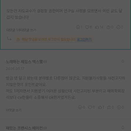
모든건 지도교수가 결정할 권한이며 연구실 사정을 모르면서 이런 글도 달
갑지 않습니다
1
6
14
0
0
대댓글 1개
대댓글 쓰기
해당 댓글을 보려면 로그인이 필요합니다.
로그인하기
노래하는 제임스 맥스웰
2026.05.17
방금 댓 달고 왔는데 분야별로 다른점이 많군요. 지원불가사항을 사전고지하
지않은것이 포인트같아요.
저도 1저자면서 지원받기 어려운 상황인데 사전고지된 부분이고 해외학회참
석보다 cv한줄이 소중해서 ok한거였거든요.
0
0
1
0
0
대댓글 쓰기
재밌는 프랜시스 베이컨