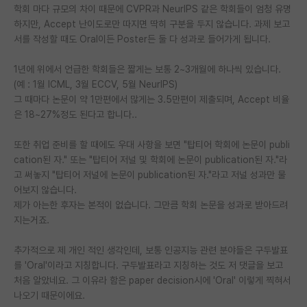
학회 마다 규모의 차이 때문에 CVPR과 NeurIPS 같은 학회들이 엄청 유명
재팬라운지 🌸
하지만, Accept 난이도로만 따지면 딱히 구분을 두지 않습니다. 과제 보고
서를 작성할 때도 Oral이든 Poster든 둘 다 성과로 들어가게 됩니다.
1년에 위에서 언급한 학회들은 짧게는 보통 2~3개월에 하나씩 있습니다.
(예 : 1월 ICML, 3월 ECCV, 5월 NeurIPS)
그 때마다 논문이 약 1만편에서 많게는 3.5만편이 제출되며, Accept 비율
은 18~27%정도 된다고 합니다..
또한 취업 준비를 할 때에도 우대 사항을 보면 "탑티어 학회에 논문이 publi
cation된 자." 또는 "탑티어 저널 및 학회에 논문이 publication된 자."라
고 써놓지 "탑티어 저널에 논문이 publication된 자."라고 저널 성과만 물
어보지 않습니다.
제가 아는한 후자는 본적이 없습니다. 그만큼 학회 논문을 성과로 받아드려
지는거죠.
추가적으로 제 개인 적인 생각인데, 보통 인공지능 관련 분야들은 구두발표
를 'Oral'이라고 지칭합니다. 구두발표라고 지칭하는 것도 저 댓글을 보고
처음 알았네요. 그 이유라 함은 paper decision시에 'Oral' 이렇게 찍혀서
나오기 때문이에요.