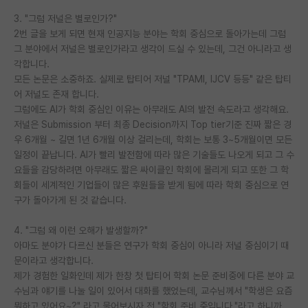
3. "그럼 저널은 별로인가?"
2번 글을 보게 되면 현재 인공지능 분야는 학회 중심으로 돌아가는데 그럼
그 분야에서 저널은 별로인가라고 생각이 드실 수 있는데, 그건 아니라고 생
각합니다.
모든 논문은 소중하죠. 실제로 탑티어 저널 "TPAMI, IJCV 등등" 같은 탑티
어 저널도 존재 합니다.
그럼에도 AI가 학회 중심인 이유는 아무래도 AI의 발전 속도라고 생각해요.
저널은 Submission 부터 최종 Decision까지 Top tier기준 진짜 짧은 경
우 6개월 ~ 길면 1년 6개월 이상 걸리는데, 학회는 보통 3~5개월이면 모든
일정이 끝납니다. AI가 빨리 발전함에 따라 많은 기술들도 나오게 되고 그 수
요들을 감당하려면 아무래도 짧은 싸이클인 학회에 몰리게 되고 또한 그 학
회들이 세계적인 기업들이 많은 후원들을 받게 됨에 따라 학회 중심으로 연
구가 돌아가게 된 것 같습니다.
4. "그럼 왜 이런 오해가 발생할까?"
아마도 분야가 다르신 분들은 연구가 학회 중심이 아니라 저널 중심이기 때
문이라고 생각합니다.
제가 경험한 일화인데 제가 한창 첫 탑티어 학회 논문 준비중에 다른 분야 교
수님과 얘기를 나눌 일이 있어서 대화를 했었는데, 교수님께서 "학생은 요즘
뭐하고 있어요~?" 라고 물어보시자 전 "학회 준비 중입니다."라고 하니까.