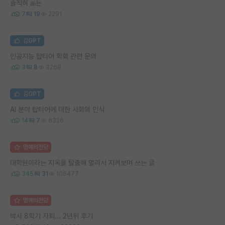
솔직히 ai는
7
19
2291
김GPT
인공지능 탑티어 학회 관련 문의
3
8
3268
김GPT
AI 분야 탑티어에 대한 사회의 인식
14
7
6326
명예의전당
대학원이라는 지옥을 탈출해 멀리서 지켜보며 쓰는 글
345
31
106477
명예의전당
박사 8학기 자퇴... 2년뒤 후기