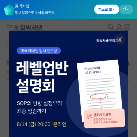
김박사넷
앱으로 보기
닫기
푸시 알림으로 소식을 빠르게
커뮤니티 홈
베스트 게시판
대학원생 모집
학회 참여 비용 지원 관련 글 댓글을 보니 참 안타깝습니다.
국내대학원 정보
슬기로운 블레즈 파스칼
연구실&오픈랩
2026.05.17
15
7470
커뮤니티
커뮤니티 홈
전체글보기
베스트 게시판
IF 명예의전당