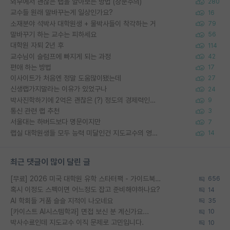
외부에서 괜찮은 랩을 알아보는 방법 (장문주의)
280
교수들 원래 말바꾸는게 일상인가요?
16
소재분야 석박사 대학원생 + 물박사들이 착각하는 거
79
말바꾸기 하는 교수는 피하세요
56
대학원 자퇴 2년 후
114
교수님이 슬럼프에 빠지게 되는 과정
42
편애 하는 방법
17
이사이트가 처음엔 정말 도움많이됐는데
27
신생랩가지말라는 이유가 있었구나
24
박사진학하기에 2억은 괜찮은 (?) 정도의 경제력인가요
9
통신 관련 랩 추천
3
서울대는 하버드보다 명문이지만
7
랩실 대학원생들 모두 능력 미달인건 지도교수의 영향 아닌가?
14
최근 댓글이 많이 달린 글
[무료] 2026 미국 대학원 유학 스타터팩 - 가이드북 & 합격자 컨택메일 템플릿
656
혹시 이정도 스펙이면 어느정도 잡고 준비해야하나요?
14
AI 학회들 거품 슬슬 지적이 나오네요
35
[카이스트 AI시스템학과] 면접 보신 분 계신가요...
10
박사수료인데 지도교수 이직 문제로 고민입니다.
10