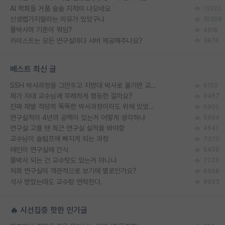
AI 학회들 거품 슬슬 지적이 나오네요
13322
신생랩가지말라는 이유가 있었구나
10398
물박사의 기준이 뭐임?
4916
카이스트는 모든 연구실마다 서버 제공해주나요?
3874
베스트 최신 글
SSH 박사과정을 그만두고 지방대 박사로 옮기면 교수의 꿈은 끝일까요?
6150
제가 자대 교수님께 무례하게 행동한 걸까요?
9467
진짜 제발 적당히 똑똑한 박사과정이라도 위에 있었으면..
6902
연구실적이 4년의 공백이 있는거 어떻게 생각하냐
5964
연구실 고를 땐 최근 연구실 실적을 봐야함
4541
교수님이 슬럼프에 빠지게 되는 과정
7370
애인이 연구실에 간식
5459
물박사 되는 건 교수탓도 있는거 아니냐
7233
저희 연구실이 객관적으로 보기에 별로인가요?
6568
석사 받았는데도 교수랑 연락한다.
9953
🔥 시선집중 핫한 인기글