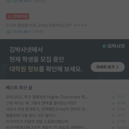
583
46
106066
명예의전당
드디어 졸업합니다!! 교수님 마땅하십니까? ㅋㅋㅋㅋ
163
48
33946
베스트 최신 글
우리나라도 학구 열풍보면 Higher Doctorate 학위가 필요하다고 봅니다.
7515
근데 여기는 왜 그렇게 SPK를 물어보는거임?
4039
석박사 과정 합격하고, 컨택했던교수님이 연락이 안됩니다...
3746
랩홈피에 다들 본인 사진 올리냐
3031
이사이트가 처음엔 정말 도움많이됐는데
3732
박사진학하기에 2억은 괜찮은 (?) 정도의 경제력인가요
10655