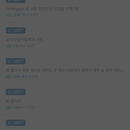
Findings는 좀 논문 실적으로 인정을 안했으면
23
15
8197
김GPT
성대 인공지능학과 서류
5
3
9677
김GPT
AI 탑티어 학회 제대로 내지도 못 하는 사람에게 몇백억 짜리 ai 과제 주는 사람은 뭔가 싶다
12
14
6568
김GPT
AI 탑티어
5
6
1745
김GPT