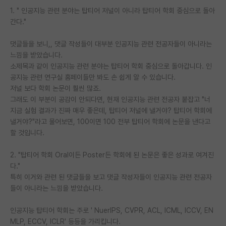
1. " 인공지능 관련 분야는 탑티어 저널이 아니라 탑티어 학회 중심으로 돌아
PI 전용 게시판
간다."
인문사회 계열 게시판
댓글들을 보니,, 댓글 작성들이 대부분 인공지능 관련 전공자들이 아니라는
느낌을 받았습니다.
특수/전문대학원 게시판
소제목과 같이 인공지능 관련 분야는 탑티어 학회 중심으로 돌아갑니다. 인
반도체/AI 게시판
공지능 관련 연구실 홈페이들만 봐도 손 쉽게 알 수 있습니다.
저널 보다 학회 논문이 훨씬 많죠.
장학금/장학생 게시판
그래도 이 부분이 공감이 안되다면, 현재 인공지능 관련 전공자 붙잡고 "너
지금 실험 결과가 진짜 매우 좋은데, 탑티어 저널에 낼거야? 탑티어 학회에
학술 정보 게시판
낼거야?"라고 물어보면, 100이면 100 전부 탑티어 학회에 논문을 낸다고
할 것입니다.
홍보 게시판
2. "탑티어 학회 Oral이든 Poster든 학회에 된 논문은 좋은 성과로 여겨진
커리어
다."
유학교육
특히 이거와 관련 된 댓글들을 보고 댓글 작성자들이 인공지능 관련 전공자
들이 아니라는 느낌을 받았습니다.
이벤트
인공지능 탑티어 학회는 주로 ' NuerIPS, CVPR, ACL, ICML, ICCV, EN
반도체 아카데미
MLP, ECCV, ICLR' 등등을 가리킵니다.