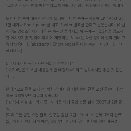
"그러면 논문은 언제 써요?"라고 하셨습니다. 많이 당황했던 기억이 있네요.
또한 다른 분야 대학원 생에게 들어보니 다른 분야는 학회에 그냥 Abstrac
t만 내거나 Short paper를 내고 Poster 발표를 한다고 들었습니다. (아닌
경우도 있겠죠? 제가 다른 분야는 잘 몰라서..) AI 분야는 1,2,3번을 읽으시
면 아시겠지만 '탑티어 학회'에 제출되는 Paper는 다른 분야와 달리 절대 그
렇지 않습니다. (abstract나 Short paper를 내는 수준이 아닙니다. 그 이
상입니다.)
5. "저자가 단독 1저자면 학회에 참여한다."
1,2,3,4번은 이 5번 내용을 위한 배경지식이라고 생각하시면 좋을 것 같습
니다.
본격적으로 글을 쓰기 전, 학회 참여 비용 지원 관련 글을 쓰신 글쓴이의 상
황을 요약해보면 다음과 같습니다.
(1). 석사 과정 초과학기 중 => 다음 학기 졸업 논문 심사 (2027년 2월 졸
업)
(학과 모든 졸업 요건 완료, 연구실 졸업 요건 : Toptier '단독' 1저자 완료)
(2). 하반기 학회 참석 예상, 6월 부터 인건비 끊김 및 학회 참여 비용 X.