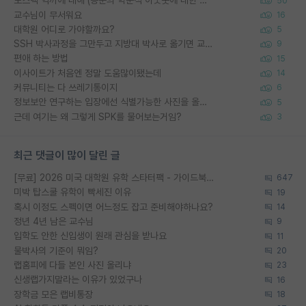
포스텍 억까에 대해 (동문의 학문적 아웃풋에 대한 반박)
50
교수님이 무서워요
16
대학원 어디로 가야할까요?
5
SSH 박사과정을 그만두고 지방대 박사로 옮기면 교수의 꿈은 끝일까요?
9
편애 하는 방법
15
이사이트가 처음엔 정말 도움많이됐는데
14
커뮤니티는 다 쓰레기통이지
6
정보보안 연구하는 입장에선 식별가능한 사진을 올리는건 비추이긴함
5
근데 여기는 왜 그렇게 SPK를 물어보는거임?
3
최근 댓글이 많이 달린 글
[무료] 2026 미국 대학원 유학 스타터팩 - 가이드북 & 합격자 컨택메일 템플릿
647
미박 탑스쿨 유학이 빡세진 이유
19
혹시 이정도 스펙이면 어느정도 잡고 준비해야하나요?
14
정년 4년 남은 교수님
9
입학도 안한 신입생이 원래 관심을 받나요
11
물박사의 기준이 뭐임?
20
랩홈피에 다들 본인 사진 올리냐
23
신생랩가지말라는 이유가 있었구나
16
장학금 모은 랩비통장
18