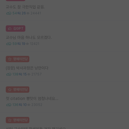
교수도 참 극한직업 같음.
54
26
24441
김GPT
교수님 마음 하나도 모르겠다.
59
19
12421
명예의전당
(장문) 박사과정은 낭만이다
138
15
21757
명예의전당
첫 citation 뽕맛이 엄청나네요...
136
10
23052
명예의전당
신임 교수인데 학생분들 건강 챙기세요