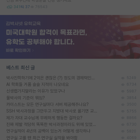
341
37
76543
베스트 최신 글
박사진학하기에 2억은 괜찮은 (?) 정도의 경제력인가요
5249
AI 학회들 거품 슬슬 지적이 나오네요
6734
신생랩가지말라는 이유가 있었구나
5987
물박사의 기준이 뭐임?
3854
카이스트는 모든 연구실마다 서버 제공해주나요?
3500
SSH 박사과정을 그만두고 지방대 박사로 옮기면 교수의 꿈은 끝일까요?
5755
제가 자대 교수님께 무례하게 행동한 걸까요?
8866
진짜 제발 적당히 똑똑한 박사과정이라도 위에 있었으면..
6730
연구실적이 4년의 공백이 있는거 어떻게 생각하냐
5820
연구실 고를 땐 최근 연구실 실적을 봐야함
4069