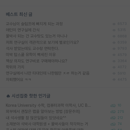
베스트 최신 글
교수님이 슬럼프에 빠지게 되는 과정
6573
애인이 연구실에 간식
5315
물박사 되는 건 교수탓도 있는거 아니냐
6868
저희 연구실이 객관적으로 보기에 별로인가요?
6359
석사 받았는데도 교수랑 연락한다.
9793
미박 탑스쿨 유학이 빡세진 이유
4579
책상 의자도 연구비로 구매해야하나요?
3364
학위의 가치
4072
연구실에서 나만 타대인데 나한템만 ㅈㄹ 하는거 같음
5910
자퇴했어요 ㅋㅋ
4475
🔥 시선집중 핫한 인기글
Korea University 수학, 컴퓨터과학 이학사, UC Berkeley 산업공학 대학원 공학박사가 되는 것은 쉽지 않겠죠?
10
외부에서 괜찮은 랩을 알아보는 방법 (장문주의)
275
내 석사생활 참 많은일들이 있엇네요^^
212
소재분야 석박사 대학원생 + 물박사들이 착각하는 거
74