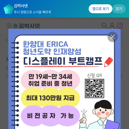
김박사넷
앱으로 보기
닫기
푸시 알림으로 소식을 빠르게
커뮤니티 홈
베스트 게시판
대학원생 모집
지금까지 교수들한테 당한 잡도리
국내대학원 정보
산만한 플라톤
연구실&오픈랩
2026.05.12
22
11534
커뮤니티
커뮤니티 홈
전체글보기
베스트 게시판
IF 명예의전당