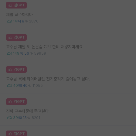
김GPT
제발 교수하지마
14
8
2870
김GPT
교수님 제발 제 논문좀 GPT한테 쳐넣지마세요...
149
56
59959
김GPT
교수님 목에 타이머달린 전기충격기 걸어놓고 싶다.
40
40
11055
김GPT
진짜 교수때문에 죽고싶다
39
13
8201
김GPT