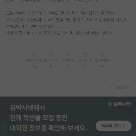
PI 전용 게시판
오늘 교수가 왜 연구실에 아무도 없냐고 뭐라 해서 갑자기 울컥해서
교수님한테, 대들었다가, 바로 연락 차단 당했고, 자기 기분 좋아질 때 먼저
인문사회 계열 게시판
연락할테니까, 연락 하지 말라네...
왜이리 쫌생이냐. 나이 50먹고도 이러면, 사회생활 어떻게 한거지
특수/전문대학원 게시판
반도체/AI 게시판
장학금/장학생 게시판
응원해요
공감해요
추천해요
궁금해요
별로에요
14
5
3
0
15
학술 정보 게시판
홍보 게시판
게시글 공유
커리어
유학교육
이벤트
반도체 아카데미