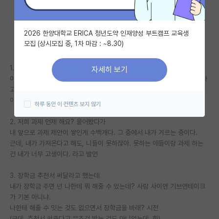
자유 게시판(아무개랩)
2026 한양대학교 ERICA 청년도약 인재양성 부트캠프 교육생
미국 유학 게시판
모집 (상시모집 중, 1차 마감 : ~8.30)
미국 대학원 합격 후기 게시판
1. 가족이 미국에 잇어서, 미국에 한달 정도 있다가 온다니까.
자세히 보기
대학원생 모집 게시판
이야, 교수인 나도 돈이 없어서, 미국에 못 가는데, 학생이 미국에 갔다 온다
고 하네.
대학원 합격 후기 게시판
이걸 교수가 허락을 해줘야 하냐?고 한소리 함.
하루 동안 이 컨텐츠 보지 않기
연구실(PI) 홍보 게시판
2. 저희 과제 언제 해요? 물어봤다가
내 앞으로 과제 제안이 쌓인게 수백개다. 그 중에서 내가 거르는 중이다.
석박사 채용 정보 게시판
근데, 내가 가져온다고 해도, 니들이 못하잖아. 못하는 애들이랑 과제 하는
건 내가 너무 고생이다. 라고 발언
임용 정보 게시판
학부 인턴 게시판
3. 장학금 추천서 써달라고 했는데
내가 장학금 주면 넌 나한테 뭐 해줄 수 있는데? 사람 사이엔 기브앤테이크
취업 게시판
가 기본 아니냐.
나한테 해줄 수 잇는 것도 없으면서 장학금을 바래? 시전
임용 후기 게시판
(근데, 추천서 써준다고 무조건 받는 것도 아니었는데..힝)