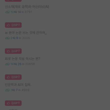
신소재(재료 공학)와 머신러닝(AI)
10
14
6781
김GPT
ai 분야 논문 쓰는 것에 관하여,,
2
8
3006
김GPT
AI로 논문 작성 하시는 분?
14
26
20658
김GPT
인문학과 AI의 접목.
1
7
4969
김GPT