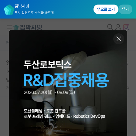
김박사넷
앱으로 보기
닫기
푸시 알림으로 소식을 빠르게
커뮤니티 홈
베스트 게시판
대학원생 모집
일반인 입니다. AI 도움을 받아 이론을 썼고 저급하지만 논
국내대학원 정보
문화도 해보았습니다.
연구실&오픈랩
방정맞은 아인슈타인
커뮤니티
2026.05.11
62
10082
커뮤니티 홈
전체글보기
베스트 게시판
IF 명예의전당