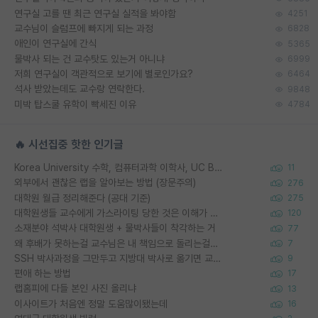
연구실 고를 땐 최근 연구실 실적을 봐야함
4251
교수님이 슬럼프에 빠지게 되는 과정
6828
애인이 연구실에 간식
5365
물박사 되는 건 교수탓도 있는거 아니냐
6999
저희 연구실이 객관적으로 보기에 별로인가요?
6464
석사 받았는데도 교수랑 연락한다.
9848
미박 탑스쿨 유학이 빡세진 이유
4784
🔥 시선집중 핫한 인기글
Korea University 수학, 컴퓨터과학 이학사, UC Berkeley 산업공학 대학원 공학박사가 되는 것은 쉽지 않겠죠?
11
외부에서 괜찮은 랩을 알아보는 방법 (장문주의)
276
대학원 월급 정리해준다 (공대 기준)
275
대학원생들 교수에게 가스라이팅 당한 것은 이해가 갑니다. 안타깝네요.
120
소재분야 석박사 대학원생 + 물박사들이 착각하는 거
77
왜 후배가 못하는걸 교수님은 내 책임으로 돌리는걸까요?
7
SSH 박사과정을 그만두고 지방대 박사로 옮기면 교수의 꿈은 끝일까요?
9
편애 하는 방법
17
랩홈피에 다들 본인 사진 올리냐
13
이사이트가 처음엔 정말 도움많이됐는데
16