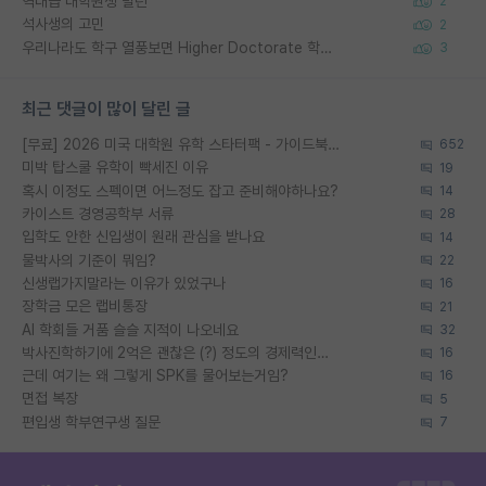
역대급 대학원생 빌런
2
석사생의 고민
2
우리나라도 학구 열풍보면 Higher Doctorate 학위가 필요하다고 봅니다.
3
최근 댓글이 많이 달린 글
[무료] 2026 미국 대학원 유학 스타터팩 - 가이드북 & 합격자 컨택메일 템플릿
652
미박 탑스쿨 유학이 빡세진 이유
19
혹시 이정도 스펙이면 어느정도 잡고 준비해야하나요?
14
카이스트 경영공학부 서류
28
입학도 안한 신입생이 원래 관심을 받나요
14
물박사의 기준이 뭐임?
22
신생랩가지말라는 이유가 있었구나
16
장학금 모은 랩비통장
21
AI 학회들 거품 슬슬 지적이 나오네요
32
박사진학하기에 2억은 괜찮은 (?) 정도의 경제력인가요
16
근데 여기는 왜 그렇게 SPK를 물어보는거임?
16
면접 복장
5
편입생 학부연구생 질문
7