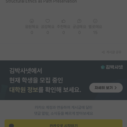
Structural Ethics as Path Preservation
PI 전용 게시판
인문사회 계열 게시판
응원해요
공감해요
추천해요
궁금해요
별로에요
특수/전문대학원 게시판
0
0
0
0
15
반도체/AI 게시판
게시글 공유
장학금/장학생 게시판
학술 정보 게시판
홍보 게시판
커리어
유학교육
카카오 계정과 연동하여 게시글에 달린
이벤트
댓글 알람, 소식등을 빠르게 받아보세요
반도체 아카데미
카카오로 시작하기