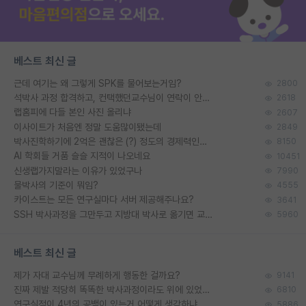
베스트 최신 글
근데 여기는 왜 그렇게 SPK를 물어보는거임?
2800
석박사 과정 합격하고, 컨택했던교수님이 연락이 안됩니다...
2618
랩홈피에 다들 본인 사진 올리냐
2607
이사이트가 처음엔 정말 도움많이됐는데
2849
박사진학하기에 2억은 괜찮은 (?) 정도의 경제력인가요
8150
AI 학회들 거품 슬슬 지적이 나오네요
10451
신생랩가지말라는 이유가 있었구나
7990
물박사의 기준이 뭐임?
4555
카이스트는 모든 연구실마다 서버 제공해주나요?
3641
SSH 박사과정을 그만두고 지방대 박사로 옮기면 교수의 꿈은 끝일까요?
5960
베스트 최신 글
제가 자대 교수님께 무례하게 행동한 걸까요?
9141
진짜 제발 적당히 똑똑한 박사과정이라도 위에 있었으면..
6810
연구실적이 4년의 공백이 있는거 어떻게 생각하냐
5886