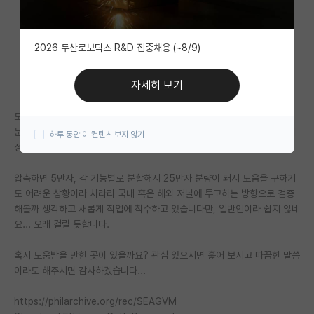
자유 게시판(아무개랩)
2026 두산로보틱스 R&D 집중채용 (~8/9)
미국 유학 게시판
미국 대학원 합격 후기 게시판
자세히 보기
대학원생 모집 게시판
도덕/윤리학과 접점이 없었는데 어쩌다 보니 이론을 세우고 투박하나마 논
문화도 하게 되었습니다. 다른 목적이 있어서가 아니라, 외부에 보이고 이게
하루 동안 이 컨텐츠 보지 않기
대학원 합격 후기 게시판
정말 제 망상에 불과한지, AI 에게 속아 쓴 글인지 확신이 없었거든요.
연구실(PI) 홍보 게시판
압축하면 5만자, 각 기능별로 분할해서 25만자 분량이 돼서 도움을 구하기
도 어려운 상황이라 차라리 국내 혹은 해외 저널에 투고하는 방향으로 검증
석박사 채용 정보 게시판
해볼까 생각하고 새롭게 작업에 착수하고 있습니다만, 일반인이라 쉽지 않네
임용 정보 게시판
요... 오래 걸릴 듯합니다.
학부 인턴 게시판
혹시 도움받을 만한 곳이 있을까요? 관심 있으시면 훑어 보시고 따끔한 말씀
이라도 해주시면 감사하겠습니다...
취업 게시판
https://philarchive.org/rec/SEAGVM
임용 후기 게시판