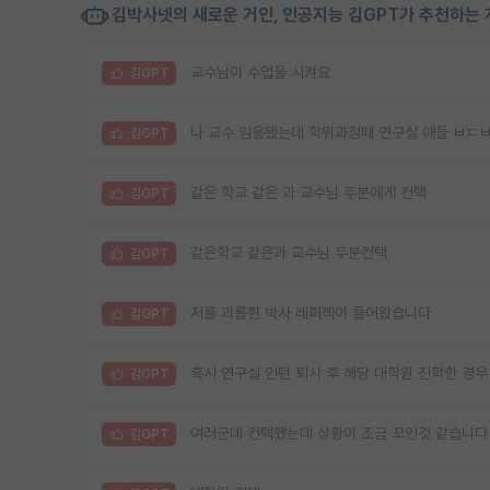
김박사넷의 새로운 거인, 인공지능 김GPT가 추천하는 
교수님이 수업을 시켜요
김GPT
나 교수 임용됐는데 학위과정때 연구실 애들 ㅂㄷ
김GPT
같은 학교 같은 과 교수님 두분에게 컨택
김GPT
같은학교 같은과 교수님 두분컨택
김GPT
저를 괴롭힌 박사 레퍼첵이 들어왔습니다
김GPT
혹시 연구실 인턴 퇴사 후 해당 대학원 진학한 경우
김GPT
여러군데 컨택했는데 상황이 조금 꼬인것 같습니다 
김GPT