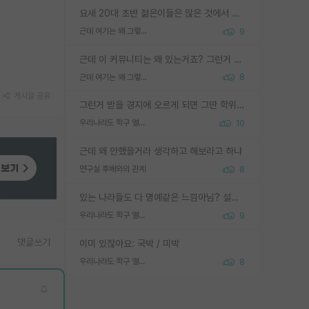
요새 20대 초반 젊은이들은 많은 것에서 가성비를 따지더라고요. 내가 이 정도 인풋을 넣었을 때 그만큼 아웃풋이 나올 것인가? 사실 아웃풋이 인풋 대비 리니어하게 나오지 않는 영역을 시도하기 싫어한다는 느낌입니다.
근데 여기는 왜 그렇게 SPK를 물어보는거임?
9
근데 이 커뮤니티는 왜 있는거죠? 그런거 쉽게 물어볼수있어서 있는거 아닌가요? 그렇게 보기 싫으면 커뮤니티도 하지마시지 그러면
근데 여기는 왜 그렇게 SPK를 물어보는거임?
8
게시글 공유
그런거 받을 경지에 오르게 되면 그딴 학위명이 필요없음
우리나라도 학구 열풍보면 Higher Doctorate 학위가 필요하다고 봅니다.
10
근데 왜 안했을거라 생각하고 해보라고 하냐
연구실 후배와의 관계
8
있는 나라들도 다 명예같은 느낌아님? 설마 박사끼리 등급나눠서 학위수여하자 같은 헛소리는 아니지? ㅋㅋ
우리나라도 학구 열풍보면 Higher Doctorate 학위가 필요하다고 봅니다.
9
댓글쓰기
이미 있잖아요: 국박 / 미박
우리나라도 학구 열풍보면 Higher Doctorate 학위가 필요하다고 봅니다.
8