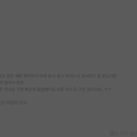
될것 같은 쎄한 촉이와서 타대 원서 넣고 되고나서 잠수탔다 좀 혼났지만
지 않아서 였죠.
 역사상 가장 빠르게 졸업했어요.보통 박사 5~7년 걸리는데..ㅋㅋ
문 10편이 있고
0
0