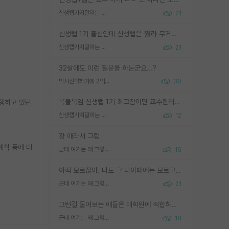
신생랩가지말라는 이유가 있었구나
21
신생랩 1기 출신인데 신생랩은 줠라 무거운 바벨 같은거임. 들면 대박인데 못들면 깔려 죽음. 아무도 알려주지 않는 환경에서 자생해야하지만, 일단 살아남았다면 그 어떤 사람보다 악착같고 생존력 높은 사람으로 거듭날 수 있음
신생랩가지말라는 이유가 있었구나
21
32살에도 이런 질문을 하는군요...?
박사진학하기에 2억은 괜찮은 (?) 정도의 경제력인가요
30
복불복임 신생랩 1기 최고참이면 교수한테 직접 지도받는 시간이 매우 많음 제대로 된 교수라면 말이지 그게 아니라면 그냥 넌 해방 불가능한 노예 1호에 감점쓰레기통이 되는거고
진행하고 있던
신생랩가지말라는 이유가 있었구나
12
걍 애라서 그럼
계획 등에 대
근데 여기는 왜 그렇게 SPK를 물어보는거임?
16
아직 모르잖아. 나도 그 나이때에는 모르고 평가 받고 안심하고 싶었어.
근데 여기는 왜 그렇게 SPK를 물어보는거임?
21
그런걸 물어보는 애들은 대학원에 적합하지 않다
근데 여기는 왜 그렇게 SPK를 물어보는거임?
18