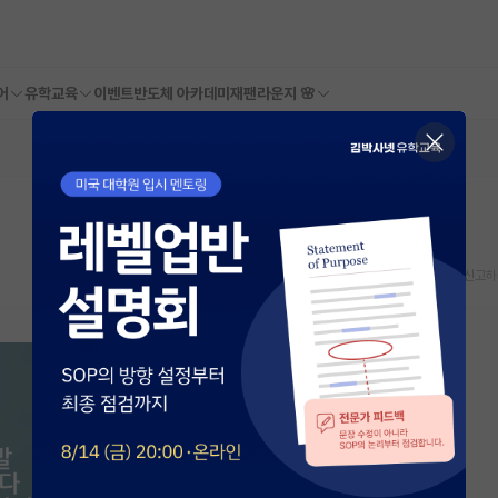
어
유학교육
이벤트
반도체 아카데미
재팬라운지 🌸
스크랩
신고하