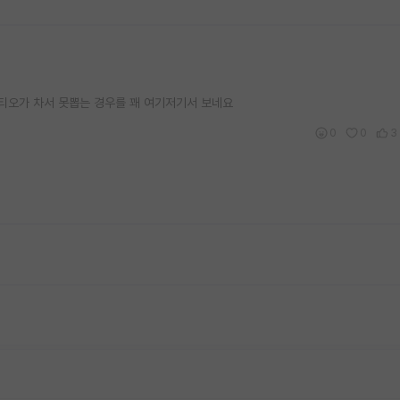
 티오가 차서 못뽑는 경우를 꽤 여기저기서 보네요
0
0
3