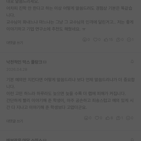
대로 말씀드리세요.
어차피 진학 안 한다고 하는 이상 어떻게 말씀드려도 경험상 기분은 똑같습
니다.
교수님이 화내느냐 마느냐는 그냥 그 교수님의 인격에 달린거고.. 저는 좋게
이야기하고 기업 연구소에 추천도 해줬네요. ㅠ
0
0
15
0
1
대댓글 쓰기
낙천적인 막스 플랑크
2026.04.28
기본 예의만 지킨다면 어떻게 말씀드리냐 보다 언제 말씀드리냐가 더 중요합
니다.
이런 고민 하느라 하루라도 늦으면 늦을 수록 더 랩에 피해가 커집니다.
간단하게 빨리 이야기해 준 학생이, 아주 공손하고 죄송스럽고 예의 있게 시
간 다 지나고 이야기해 준 학생보다 고맙더군요.
0
0
8
1
0
대댓글 쓰기
바보같은 아담 스미스