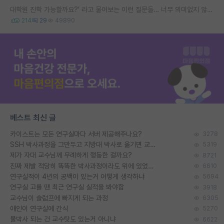
대학원 진학 가능할까요?’ 라고 물어보는 이런 질문들… 너무 의미없지 않나요?
214
29
49890
베스트 최신 글
카이스트는 모든 연구실마다 서버 제공해주나요?
3278
SSH 박사과정을 그만두고 지방대 박사로 옮기면 교수의 꿈은 끝일까요?
5319
제가 자대 교수님께 무례하게 행동한 걸까요?
8721
진짜 제발 적당히 똑똑한 박사과정이라도 위에 있었으면..
6610
연구실적이 4년의 공백이 있는거 어떻게 생각하냐
5694
연구실 고를 땐 최근 연구실 실적을 봐야함
3918
교수님이 슬럼프에 빠지게 되는 과정
6305
애인이 연구실에 간식
5270
물박사 되는 건 교수탓도 있는거 아니냐
6622