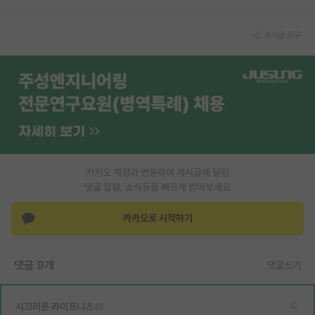
PI 전용 게시판
게시글 공유
인문사회 계열 게시판
특수/전문대학원 게시판
반도체/AI 게시판
장학금/장학생 게시판
학술 정보 게시판
카카오 계정과 연동하여 게시글에 달린
댓글 알람, 소식등을 빠르게 받아보세요
홍보 게시판
커리어
카카오로 시작하기
유학교육
댓글 9개
댓글쓰기
이벤트
반도체 아카데미
시끄러운 라이프니츠