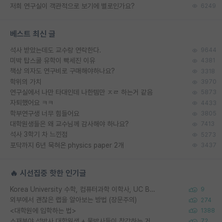
저희 연구실이 객관적으로 보기에 별로인가요?
6249
베스트 최신 글
석사 받았는데도 교수랑 연락한다.
9644
미박 탑스쿨 유학이 빡세진 이유
4381
책상 의자도 연구비로 구매해야하나요?
3318
학위의 가치
3970
연구실에서 나만 타대인데 나한템만 ㅈㄹ 하는거 같음
5873
자퇴했어요 ㅋㅋ
4433
학부연구생 너무 힘들어요
3805
대학원생들은 왜 교수님께 감사해야 하나요?
7413
석사 3학기 차 느낀점
5273
포닥까지 6년 묵혀온 physics paper 2개
3437
🔥 시선집중 핫한 인기글
Korea University 수학, 컴퓨터과학 이학사, UC Berkeley 산업공학 대학원 공학박사가 되는 것은 쉽지 않겠죠?
9
외부에서 괜찮은 랩을 알아보는 방법 (장문주의)
274
<대학원에 입학하는 법>
1388
소재분야 석박사 대학원생 + 물박사들이 착각하는 거
72