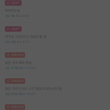
김GPT
학부연구생
1
3
8339
김GPT
연구실 그만둔다고 말씀드릴 때
0
3
3761
명예의전당
슬픈 국내 AI의 현실
151
42
59391
명예의전당
용의 꼬리가 되니 너무 힘듭니다(하소연 글)
85
39
40981
명예의전당