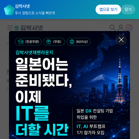
김박사넷
앱으로 보기
닫기
푸시 알림으로 소식을 빠르게
커뮤니티 홈
베스트 게시판
대학원생 모집
본문이 수정되지 않는 박제글입니다.
국내대학원 정보
진학까지 약속한 연구실을 그만두려고 합니다
연구실&오픈랩
똑똑한 아리스토텔레스
커뮤니티
2026.04.27
9
7260
커뮤니티 홈
전체글보기
베스트 게시판
IF 명예의전당