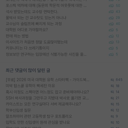
포스텍 억까에 대해 (동문의 학문적 아웃풋에 대한 반박)
50
석사 받았는데도 교수랑 연락한다.
43
물박사 되는 건 교수탓도 있는거 아니냐
29
교수님이 슬럼프에 빠지게 되는 과정
40
대학원 어디로 가야할까요?
5
편애 하는 방법
12
이사이트가 처음엔 정말 도움많이됐는데
13
커뮤니티는 다 쓰레기통이지
5
정보보안 연구하는 입장에선 식별가능한 사진을 올리는건 비추이긴함
5
최근 댓글이 많이 달린 글
[무료] 2026 미국 대학원 유학 스타터팩 - 가이드북 & 합격자 컨택메일 템플릿
645
미박 탑스쿨 유학이 빡세진 이유
18
혹시 이정도 스펙이면 어느정도 잡고 준비해야하나요?
14
SSH 박사과정을 그만두고 지방대 박사로 옮기면 교수의 꿈은 끝일까요?
21
카이스트는 모든 연구실마다 서버 제공해주나요?
15
학부신입생 질문
12
알츠하이머 관련 고등학생 탐구 포트폴리오
9
입학도 안한 신입생이 원래 관심을 받나요
10