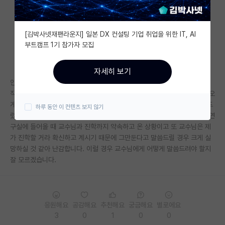
자유 게시판(아무개랩)
[김박사넷재팬라운지] 일본 DX 컨설팅 기업 취업을 위한 IT, AI
미국 유학 게시판
부트캠프 1기 참가자 모집
미국 대학원 합격 후기 게시판
자세히 보기
대학원생 모집 게시판
안녕하세요. 올해 4학년인 학부생입니다.
작년 겨울방학 때 도피성으로 자대 타과 교수님과 컨택해서 연구실에 들어오
대학원 합격 후기 게시판
게 되었습니다. 그러나 현재는 그 선택을 굉장히 후회하는 중입니다. 말씀드
하루 동안 이 컨텐츠 보지 않기
렸다시피 도피성이며 애초에 연구직에 관심이 없었기 때문입니다. 그러나 연
연구실(PI) 홍보 게시판
구실에 들어올 때 교수님과 진학까지 약속하고 온 상황이고 또 교수님은 제
가 진학할 거라 확신하고 계시기 때문에 그만둔다고 말씀드릴 경우 크게 실
석박사 채용 정보 게시판
망하실 것 같아 난감합니다. 이럴 경우 교수님에게 어떻게 말씀드려야 할지
잘 모르겠습니다.
임용 정보 게시판
학부 인턴 게시판
취업 게시판
응원해요
공감해요
추천해요
궁금해요
별로에요
3
0
1
0
0
임용 후기 게시판