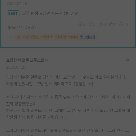
2026.04.28
재팬라운지 🌸
결국 평생 도망만 치는 인생이군요
BEST
2
0
0
0
15
대댓글 1개
대댓글 쓰기
해당 댓글을 보려면 로그인이 필요합니다.
로그인하기
호탕한 마르셀 프루스트
2026.04.27
굉장히 어두운 얼굴로 갑자기 미팅 요청하면 교수님도 바로 알아챌겁니다.
어떻게 알았냐면.. 그냥 알게 되더라고요! (경험담..ㅠ)
전 심지어 석사까지 합격하고 등록 앞두고 학생이 갑자기 그렇게 이야기해서
진짜 당황했었는데..
하루라도 빨리 말씀드리세요. 그래야 교수님도 다른 학생 뽑죠. 전 그렇게 대
학원생 한명 뽑을 기회를 날렸습니다.
그리고 어떻게 말씀드려야 좋게 말씀드릴까 같은 건 없습니다. 그냥 있는 그