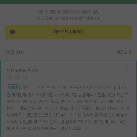
재팬라운지 🌸
카카오 계정과 연동하여 게시글에 달린
댓글 알람, 소식등을 빠르게 받아보세요
카카오로 시작하기
댓글 20개
댓글쓰기
체한 로버트 후크
2026.04.20
부산대 대학원으로의 컨택이 완료된 상황인가요? 과마다 다르지
BEST
만 과기원의 경우 부/경 기준 서류컷이 3점 중반대(4.3 만점 기준) 혹은 그
이상으로 형성되는 경우도 있고, 부산대 대학원 내에서도 자대생만 받는
분/타대생도 받는 분이 계실거니깐요. 대기업 R&D가 보장된 연구실이라면
부산대 자대생으로만으로도 연구실이 꽉 차는 경우가 많기에, 단순히 부산
대라서 걱정된다라고 하시는거보단 진학하고자 하는 연구실의 alumni를
보신 후 컨택을 먼저 해보시는게 맞을거 같습니다.