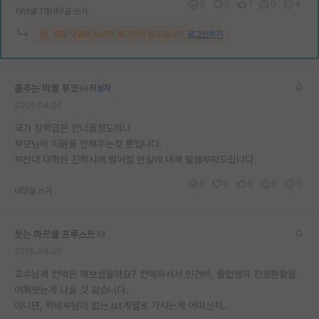
0
0
1
0
4
대댓글 1개
대댓글 쓰기
해당 댓글을 보려면 로그인이 필요합니다.
로그인하기
춤추는 미셸 푸코
작성자
2026.04.20
국가 장학금은 안나올정도이나
부모님이 지원을 안해주는것 뿐입니다.
부산대 대학원 진학시에 벌어질 현실에 대해 말씀부탁드립니다.
0
0
0
0
0
대댓글 쓰기
웃는 마르셀 프루스트
2026.04.20
교수님께 컨택은 해보셨을까요? 컨택하셔서 인건비, 졸업생의 진로현황을
여쭤보는게 나을 것 같습니다.
아니면, 학비부담이 없는 ist계열로 가시는게 어떠신지..