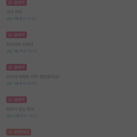
김GPT
석사 학위
1
6
4149
김GPT
부산대와 인하대
1
11
5530
김GPT
부산대 대학원 진학 괜찮을까요?
1
9
6955
김GPT
학부가 없는 학과
0
2
7322
명예의전당