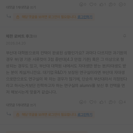
0
0
1
0
0
대댓글 1개
대댓글 쓰기
해당 댓글을 보려면 로그인이 필요합니다.
로그인하기
체한 로버트 후크
2026.04.20
부산대 대학원으로의 컨택이 완료된 상황인가요? 과마다 다르지만 과기원의
경우 부/경 기준 서류컷이 3점 중반대(4.3 만점 기준) 혹은 그 이상으로 형
성되는 경우도 있고, 부산대 대학원 내에서도 자대생만 받는 분/타대생도 받
는 분이 계실거니깐요. 대기업 R&D가 보장된 연구실이라면 부산대 자대생
으로만으로도 연구실이 꽉 차는 경우가 많기에, 단순히 부산대라서 걱정된다
라고 하시는거보단 진학하고자 하는 연구실의 alumni를 보신 후 컨택을 먼
저 해보시는게 맞을거 같습니다.
0
0
1
0
4
대댓글 1개
대댓글 쓰기
해당 댓글을 보려면 로그인이 필요합니다.
로그인하기