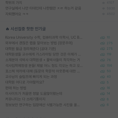
학위의 가치
4107
연구실에서 나만 타대인데 나한템만 ㅈㄹ 하는거 같음
5930
자퇴했어요 ㅋㅋ
4502
🔥 시선집중 핫한 인기글
Korea University 수학, 컴퓨터과학 이학사, UC Berkeley 산업공학 대학원 공학박사가 되는 것은 쉽지 않겠죠?
10
외부에서 괜찮은 랩을 알아보는 방법 (장문주의)
275
대학원 월급 정리해준다 (공대 기준)
275
대학원생들 교수에게 가스라이팅 당한 것은 이해가 갑니다. 안타깝네요.
119
소재분야 석박사 대학원생 + 물박사들이 착각하는 거
76
석사입학예정생 분들! 제발 어느 정도 각오는 하고 오세요.
156
포스텍 억까에 대해 (동문의 학문적 아웃풋에 대한 반박)
50
교수님이 슬럼프에 빠지게 되는 과정
40
대학원 어디로 가야할까요?
5
편애 하는 방법
16
이사이트가 처음엔 정말 도움많이됐는데
14
커뮤니티는 다 쓰레기통이지
6
정보보안 연구하는 입장에선 식별가능한 사진을 올리는건 비추이긴함
6