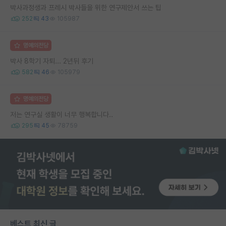
박사과정생과 프레시 박사들을 위한 연구제안서 쓰는 팁
252
43
105987
명예의전당
박사 8학기 자퇴... 2년뒤 후기
582
46
105979
명예의전당
저는 연구실 생활이 너무 행복합니다..
295
45
78759
베스트 최신 글