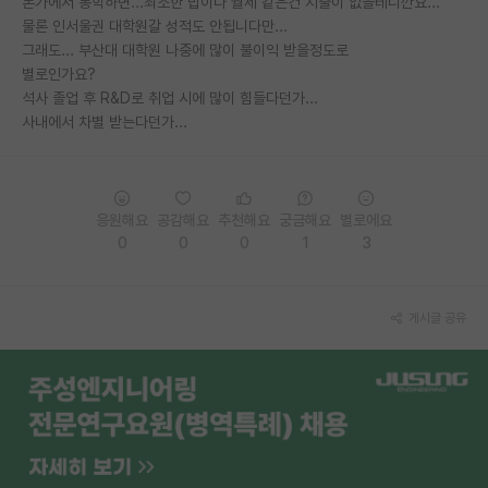
본가에서 통학하면...최소한 밥이나 월세 같은건 지출이 없을테니깐요...
물론 인서울권 대학원갈 성적도 안됩니다만...
PI 전용 게시판
그래도... 부산대 대학원 나중에 많이 불이익 받을정도로
별로인가요?
인문사회 계열 게시판
석사 졸업 후 R&D로 취업 시에 많이 힘들다던가...
특수/전문대학원 게시판
사내에서 차별 받는다던가...
반도체/AI 게시판
장학금/장학생 게시판
응원해요
공감해요
추천해요
궁금해요
별로에요
0
0
0
1
3
학술 정보 게시판
홍보 게시판
게시글 공유
커리어
유학교육
이벤트
반도체 아카데미