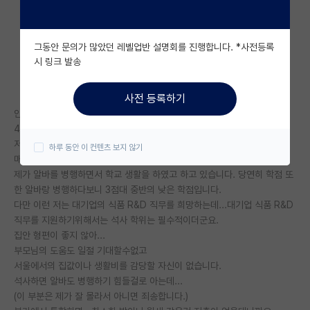
자유 게시판(아무개랩)
그동안 문의가 많았던 레벨업반 설명회를 진행합니다. *사전등록
미국 유학 게시판
시 링크 발송
미국 대학원 합격 후기 게시판
사전 등록하기
대학원생 모집 게시판
안녕하세요.
4학년 과정을 수료하고 있는 부산사립대 식품영양학과 학부생입니다.
대학원 합격 후기 게시판
저희 집은 형편이 좋지않은건 아니나...부모님이 학비를 지원해주지 않아...
하루 동안 이 컨텐츠 보지 않기
매 학기 400만원 가량의 학비를 전부
연구실(PI) 홍보 게시판
제가 알바를 병행하면서 학교 생활을 하였고 하고 있습니다. 당연히 학점 또
한 알바랑 병행하다보니 3점대 중반의 낮은 학점입니다.
석박사 채용 정보 게시판
다만 이런 저는 대기업의 식품 R&D 직무를 희망하는데...대기업 식품 R&D
직무를 지원하기위해서는 석사 학위는 필수적이더군요.
임용 정보 게시판
집안 형편이 좋지 않아...
학부 인턴 게시판
부모님의 도움도 일절 기대할수없고
서울에서의 집값이나 생활비를 감당할 자신이 없습니다.
취업 게시판
석사하면 알바도 병행하기 힘들걸로 아는데...
(이 부분은 제가 잘 몰라서 아니면 죄송합니다.)
임용 후기 게시판