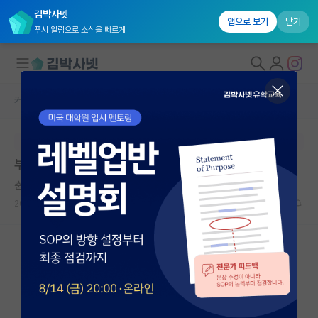
김박사넷
앱으로 보기
닫기
푸시 알림으로 소식을 빠르게
커뮤니티 홈
베스트 게시판
대학원생 모집
본문이 수정되지 않는 박제글입니다.
국내대학원 정보
부산사람의 부산대 석사 괜찮을까요?
연구실&오픈랩
춤추는 미셸 푸코
커뮤니티
2026.04.20
20
7535
커뮤니티 홈
전체글보기
베스트 게시판
IF 명예의전당