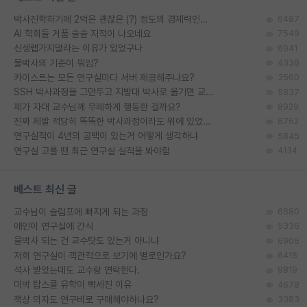
박사진학하기에 2억은 괜찮은 (?) 정도의 경제력인가요
6487
AI 학회들 거품 슬슬 지적이 나오네요
7549
신생랩가지말라는 이유가 있었구나
6941
물박사의 기준이 뭐임?
4336
카이스트는 모든 연구실마다 서버 제공해주나요?
3560
SSH 박사과정을 그만두고 지방대 박사로 옮기면 교수의 꿈은 끝일까요?
5837
제가 자대 교수님께 무례하게 행동한 걸까요?
8929
진짜 제발 적당히 똑똑한 박사과정이라도 위에 있었으면..
6762
연구실적이 4년의 공백이 있는거 어떻게 생각하냐
5845
연구실 고를 땐 최근 연구실 실적을 봐야함
4134
베스트 최신 글
교수님이 슬럼프에 빠지게 되는 과정
6680
애인이 연구실에 간식
5336
물박사 되는 건 교수탓도 있는거 아니냐
6906
저희 연구실이 객관적으로 보기에 별로인가요?
6416
석사 받았는데도 교수랑 연락한다.
9819
미박 탑스쿨 유학이 빡세진 이유
4678
책상 의자도 연구비로 구매해야하나요?
3383