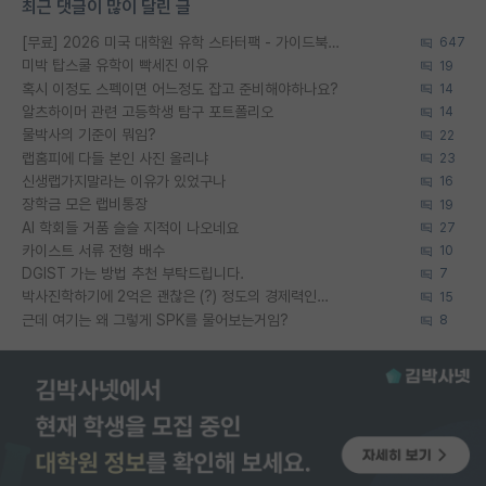
최근 댓글이 많이 달린 글
[무료] 2026 미국 대학원 유학 스타터팩 - 가이드북 & 합격자 컨택메일 템플릿
647
미박 탑스쿨 유학이 빡세진 이유
19
혹시 이정도 스펙이면 어느정도 잡고 준비해야하나요?
14
알츠하이머 관련 고등학생 탐구 포트폴리오
14
물박사의 기준이 뭐임?
22
랩홈피에 다들 본인 사진 올리냐
23
신생랩가지말라는 이유가 있었구나
16
장학금 모은 랩비통장
19
AI 학회들 거품 슬슬 지적이 나오네요
27
카이스트 서류 전형 배수
10
DGIST 가는 방법 추천 부탁드립니다.
7
박사진학하기에 2억은 괜찮은 (?) 정도의 경제력인가요
15
근데 여기는 왜 그렇게 SPK를 물어보는거임?
8