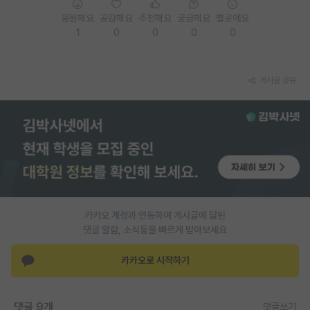
응원해요
공감해요
추천해요
궁금해요
별로에요
PI 전용 게시판
1
0
0
0
0
인문사회 계열 게시판
특수/전문대학원 게시판
게시글 공유
반도체/AI 게시판
장학금/장학생 게시판
학술 정보 게시판
홍보 게시판
커리어
카카오 계정과 연동하여 게시글에 달린
댓글 알람, 소식등을 빠르게 받아보세요
유학교육
카카오로 시작하기
이벤트
반도체 아카데미
댓글 9개
댓글쓰기