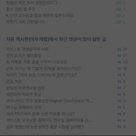
정출연 학연 박사 질문(DGIST)
2
통신 관련 랩 추천
3
K 전전 교수님들 랩실 어떤지 질문드려요!
2
막학기 자퇴 고민됩니다
2
자유 게시판(아무개랩)에서 최근 댓글이 많이 달린 글
카이스트 경영공학부 서류
31
장학금 모은 랩비통장
21
AI 학회들 거품 슬슬 지적이 나오네요
33
근데 여기는 왜 그렇게 SPK를 물어보는거임?
18
석사가 1저자 논문 가져가는게 흔한건가요?
5
면접 복장
9
편입생 학부연구생 질문
7
세컨티어 학회의 위상
6
우리나라도 학구 열풍보면 Higher Doctorate 학위가 필요하다고 봅니다.
12
연구실 후배와의 관계
5
석사 1학기부터 원래 논문 작성을 하나요?
9
카이스트 교수님들 중에서도 연구실 홈페이지를 마련 안 하신 분들이 계시던데
4
공부 못했는데 논문실적은 좋은 사람을 싫어함?
4