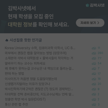
🔥 시선집중 핫한 인기글
Korea University 수학, 컴퓨터과학 이학사, UC Berkeley 산업공학 대학원 공학박사가 되는 것은 쉽지 않겠죠?
11
외부에서 괜찮은 랩을 알아보는 방법 (장문주의)
280
소재분야 석박사 대학원생 + 물박사들이 착각하는 거
77
말바꾸기 하는 교수는 피하세요
54
왜 후배가 못하는걸 교수님은 내 책임으로 돌리는걸까요?
7
편애 하는 방법
17
이사이트가 처음엔 정말 도움많이됐는데
16
신생랩가지말라는 이유가 있었구나
20
박사진학하기에 2억은 괜찮은 (?) 정도의 경제력인가요
8
타대학원 컨텍 준비중인데, 지도교수님께는 언제 말씀드려야 할까요?
2
정출연 학연 박사 질문(DGIST)
2
통신 관련 랩 추천
3