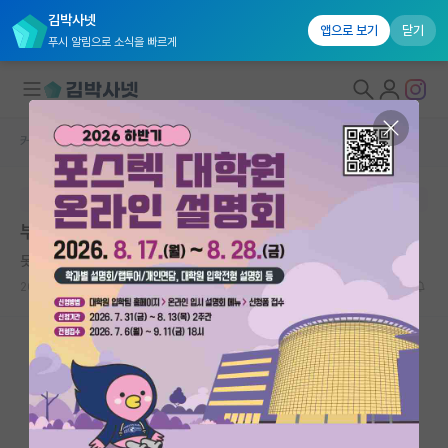
김박사넷
앱으로 보기
닫기
푸시 알림으로 소식을 빠르게
커뮤니티 홈
자유 게시판(아무개랩)
대학원생 모집
본문이 수정되지 않는 박제글입니다.
국내대학원 정보
부산대 대학원 진학 괜찮을까요?
연구실&오픈랩
못된 게오르크 헤겔
커뮤니티
2023.10.03
9
6962
커뮤니티 홈
전체글보기
베스트 게시판
IF 명예의전당