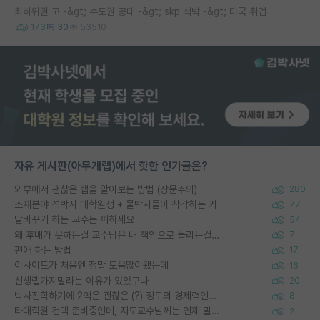
최하위권 고 -&gt; 수도권 공대 -&gt; skp 석박 -&gt; 미국 취업
173
30
53510
자유 게시판(아무개랩)에서 핫한 인기글은?
외부에서 괜찮은 랩을 알아보는 방법 (장문주의)
280
소재분야 석박사 대학원생 + 물박사들이 착각하는 거
77
말바꾸기 하는 교수는 피하세요
54
왜 후배가 못하는걸 교수님은 내 책임으로 돌리는걸까요?
7
편애 하는 방법
17
이사이트가 처음엔 정말 도움많이됐는데
16
신생랩가지말라는 이유가 있었구나
20
박사진학하기에 2억은 괜찮은 (?) 정도의 경제력인가요
8
타대학원 컨텍 준비중인데, 지도교수님께는 언제 말씀드려야 할까요?
2