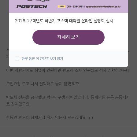
자유 게시판(아무개랩)
2026-27학년도 하반기 포스텍 대학원 온라인 설명회 실시
미국 유학 게시판
미국 대학원 합격 후기 게시판
자세히 보기
대학원생 모집 게시판
서울 하위권 대학 전기공학과 3.8로 졸업하고 취업이 안돼서 대학원이라도
가려고 생각 중입니다.
하루 동안 이 컨텐츠 보지 않기
대학원 합격 후기 게시판
이번 하반기에도 취업이 안된다면 반도체 소자 연구실로 석사 입학하려는데
연구실(PI) 홍보 게시판
모집요강 뜨고 나서 컨택해도 늦지 않겠죠??
석박사 채용 정보 게시판
반도체 전공을 공부했고 학부연구생 경험있습니다. 등재안된 논문 공동저자
임용 정보 게시판
로 참여했구요.
학부 인턴 게시판
한동안 반도체 침채기라 뭐가 맞는지 모르겠네요 ㅠㅜ
취업 게시판
임용 후기 게시판