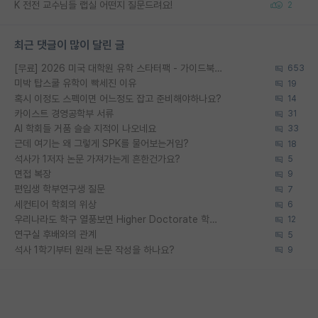
K 전전 교수님들 랩실 어떤지 질문드려요!
2
최근 댓글이 많이 달린 글
[무료] 2026 미국 대학원 유학 스타터팩 - 가이드북 & 합격자 컨택메일 템플릿
653
미박 탑스쿨 유학이 빡세진 이유
19
혹시 이정도 스펙이면 어느정도 잡고 준비해야하나요?
14
카이스트 경영공학부 서류
31
AI 학회들 거품 슬슬 지적이 나오네요
33
근데 여기는 왜 그렇게 SPK를 물어보는거임?
18
석사가 1저자 논문 가져가는게 흔한건가요?
5
면접 복장
9
편입생 학부연구생 질문
7
세컨티어 학회의 위상
6
우리나라도 학구 열풍보면 Higher Doctorate 학위가 필요하다고 봅니다.
12
연구실 후배와의 관계
5
석사 1학기부터 원래 논문 작성을 하나요?
9