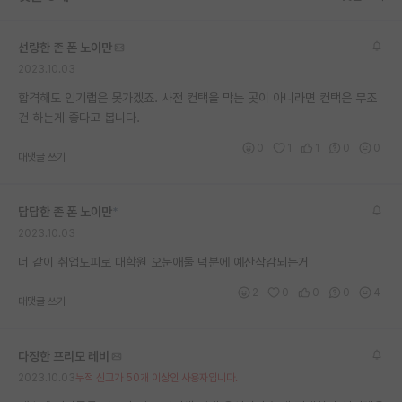
재팬라운지 🌸
선량한 존 폰 노이만
2023.10.03
합격해도 인기랩은 못가겠죠. 사전 컨택을 막는 곳이 아니라면 컨택은 무조
건 하는게 좋다고 봅니다.
0
1
1
0
0
대댓글 쓰기
답답한 존 폰 노이만
*
2023.10.03
너 같이 취업도피로 대학원 오눈애둘 덕분에 예산삭감되는거
2
0
0
0
4
대댓글 쓰기
다정한 프리모 레비
2023.10.03
누적 신고가 50개 이상인 사용자입니다.