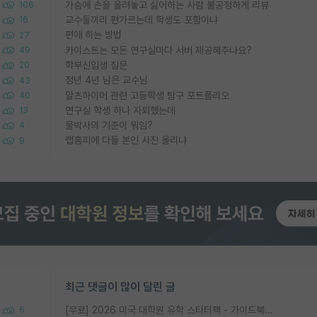
가슴에 손을 올려놓고 싫어하는 사람 불공정하게 리뷰
106
교수들끼리 편가르는데 학생도 포함이냐
16
편애 하는 방법
27
카이스트는 모든 연구실마다 서버 제공해주나요?
49
학부신입생 질문
20
정년 4년 남은 교수님
43
알츠하이머 관련 고등학생 탐구 포트폴리오
40
연구실 학생 하나 자퇴했는데
13
물박사의 기준이 뭐임?
4
랩홈피에 다들 본인 사진 올리냐
9
최근 댓글이 많이 달린 글
[무료] 2026 미국 대학원 유학 스타터팩 - 가이드북 & 합격자 컨택메일 템플릿
6