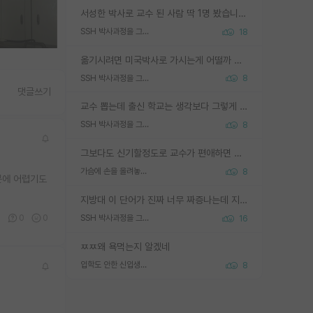
서성한 박사로 교수 된 사람 딱 1명 봤습니다. 근데 지방대 박사로 교수된 거는 기적이 일어나야되요. 서성한 학부부터여도 빡센게 교수임용일텐데 지방대박사로 무슨 교수가 되나요...... 중소기업/중견기업 팀장급/연구소장급이나 될거 같네요.
SSH 박사과정을 그만두고 지방대 박사로 옮기면 교수의 꿈은 끝일까요?
18
옮기시려면 미국박사로 가시는게 어떨까 싶네요. 교수가 꿈이면 미국박사 하고 미국교수 까지 같이 노리시는게 기회가 많지 않을까요?
SSH 박사과정을 그만두고 지방대 박사로 옮기면 교수의 꿈은 끝일까요?
8
댓글쓰기
교수 뽑는데 출신 학교는 생각보다 그렇게 안 봄. 앞으로는 더 안 보게 될거임. 박사는 어디서 진행해도 됨. 단, 제대로 쌓고 좋은 실적 만들 수 있다면. 그런데 지방대는 그럴 가능성이 지극히 낮음. 나만 열심히 잘 하면 된다? 인간은 주변 환경에 지배되는 나약한 존재임. 주변의 지방대 대학원생과 섞이고 지방 특유의 여유로움 또는 나쁘게 얘기해서 나태함에 젖어 살다보면 교수의 꿈 자체를 잊어버리게 될 가능성도 있음. 주변 환경이 70~80%임.
SSH 박사과정을 그만두고 지방대 박사로 옮기면 교수의 꿈은 끝일까요?
8
그보다도 신기할정도로 교수가 편애하면 그사람만 논문이 되더라구요 내용이 다른 사람보다 허접해도요
가슴에 손을 올려놓고 싫어하는 사람 불공정하게 리뷰
8
때문에 어렵기도
지방대 이 단어가 진짜 너무 짜증나는데 지방대면 다 그냥 쓰레기인가요? 무슨 말 같지도 않은 댓글들이 있는건지??? 지방에도 충분히 좋은 대학 많고 충분히 잘하는 교수님들 많습니다 포항공대 4개 IST 대표 지거국들 여기 모두 다 지방에 있고 여기 출신들 중에 교수하는 분들 적지 않습니다 지거국 출신이 무슨 교수를 하냐?라고 생각할 사람들 많은데 상위 대표 지거국에 아웃라이어들 많습니다 결국 개인의 연구역량과 실적이 중요합니다 이 역량을 펼치는데 있어서 지도교수와의 합도 중요합니다. 그리고 경력이 필요하면 해외포닥까지 다녀오세요
0
0
0
SSH 박사과정을 그만두고 지방대 박사로 옮기면 교수의 꿈은 끝일까요?
16
ㅉㅉ왜 욕먹는지 알겠네
입학도 안한 신입생이 원래 관심을 받나요
8