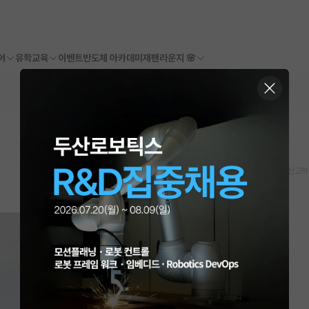
어
유학교육
이벤트
반도체 아카데미
재팬라운지 🌸
스크랩
신고하