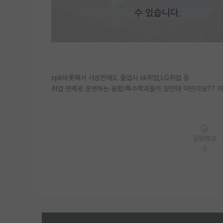
spk비롯해서 서성한에도 졸업시 sk취업,LG취업 등
취업 연계로 운영하는 융합/특수학과들이 있던데 어떤가요?? 저
응원해요
0