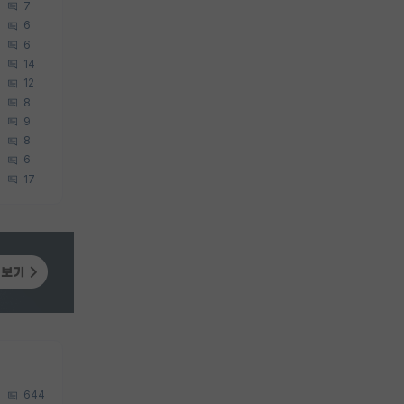
7
6
6
14
12
8
9
8
6
17
644