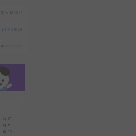
31
106341
24
31938
45
26296
21
6
19