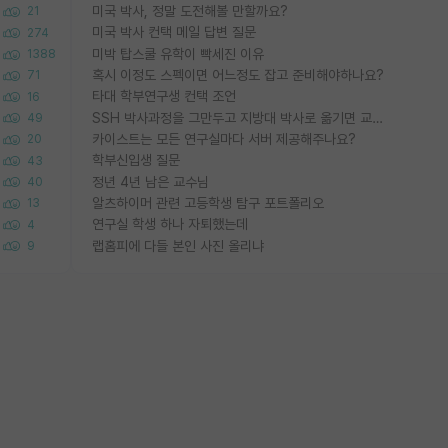
미국 박사, 정말 도전해볼 만할까요?
21
미국 박사 컨택 메일 답변 질문
274
미박 탑스쿨 유학이 빡세진 이유
1388
혹시 이정도 스펙이면 어느정도 잡고 준비해야하나요?
71
타대 학부연구생 컨택 조언
16
SSH 박사과정을 그만두고 지방대 박사로 옮기면 교수의 꿈은 끝일까요?
49
카이스트는 모든 연구실마다 서버 제공해주나요?
20
학부신입생 질문
43
정년 4년 남은 교수님
40
알츠하이머 관련 고등학생 탐구 포트폴리오
13
연구실 학생 하나 자퇴했는데
4
랩홈피에 다들 본인 사진 올리냐
9