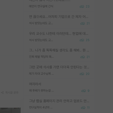
애인이 연구실에 간식
23
연 끊으세요...어차피 기업으로 간 제자 어떻게 못합니다. 기업에서는 교수들 사기꾼으로 보는 시선도 강하고, 앞에서나 교수님하고 떠받들어주지 많이 무시합니다. 영향력도 0에 수렴합니다. 그리고 생각해보십시오. 석사로 기업간 제자가 무슨 힘이 있다고 과제를 달라고 합니까? 말만 교수지 무능력자라고 생각합니다. 세금이 아깝습니다.
석사 받았는데도 교수랑 연락한다.
21
우리 교수도 나한테 이러던데... 현업에 대해 이해가 전혀 없고, 자기 말이면 다 되는 줄 알고. 학위동안 지도는 커녕 잡일만 시켜놓고 이제와서 주기적으로 연락 없으면 싸가지 없는 제자가 되버림.
석사 받았는데도 교수랑 연락한다.
25
그.. 니가 좀 똑똑해질 생각도 좀 해봐.. 뭔 연구를 선배랑 계속 같이할 생각을하냐 박사과정이
진짜 제발 적당히 똑똑한 박사과정이라도 위에 있었으면..
21
그런 곳에 석사를 가면 더더욱 안된다는 것을 깨달으시면 된겁니다!
제가 자대 교수님께 무례하게 행동한 걸까요?
20
여자라서
왜 후배가 못하는걸 교수님은 내 책임으로 돌리는걸까요?
9
게시글 공유
그냥 랩실 홈페이지 관리 안하고 업로드 안한거 아님?
연구실적이 4년의 공백이 있는거 어떻게 생각하냐
11