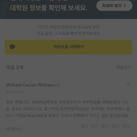
PI 전용 게시판
인문사회 계열 게시판
카카오 계정과 연동하여 게시글에 달린
댓글 알람, 소식등을 빠르게 받아보세요
특수/전문대학원 게시판
반도체/AI 게시판
카카오로 시작하기
장학금/장학생 게시판
댓글 2개
댓글쓰기
학술 정보 게시판
홍보 게시판
William Carlos Williams
2020.11.21
커리어
흔한 편입니다. 컴퓨터공학부로 학부유지하고 세부전공을 대학원에서 나누
유학교육
는 경우는 상당하구요, 포스텍의 원자력공학과같은 경우에는 학부과정이 없
어서 기계공/화공/재료공 등등이 모여서 진학해서 꾸리는 걸로 알고있네용
이벤트
0
0
0
0
0
대댓글 쓰기
반도체 아카데미