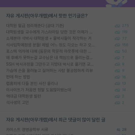
자유 게시판(아무개랩)에서 핫한 인기글은?
대학원 월급 정리해준다 (공대 기준)
275
대학원생들 교수에게 가스라이팅 당한 것은 이해가 갑니다. 안타깝네요.
119
소재분야 석박사 대학원생 + 물박사들이 착각하는 거
77
석사입학예정생 분들! 제발 어느 정도 각오는 하고 오세요.
156
포스텍 억까에 대해 (동문의 학문적 아웃풋에 대한 반박)
50
왜 후배가 못하는걸 교수님은 내 책임으로 돌리는걸까요?
7
SSH 박사과정을 그만두고 지방대 박사로 옮기면 교수의 꿈은 끝일까요?
9
가슴에 손을 올려놓고 싫어하는 사람 불공정하게 리뷰
9
편애 하는 방법
16
랩홈피에 다들 본인 사진 올리냐
13
이사이트가 처음엔 정말 도움많이됐는데
14
역대급 대학원생 빌런
2
석사생의 고민
2
자유 게시판(아무개랩)에서 최근 댓글이 많이 달린 글
카이스트 경영공학부 서류
28