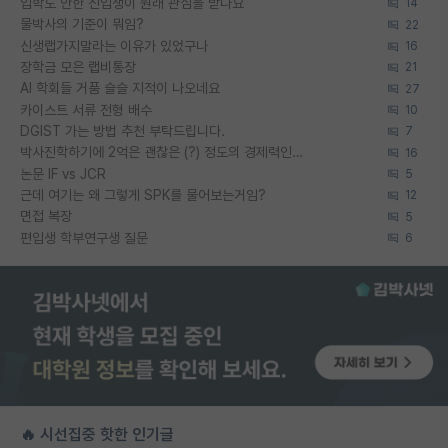
입학도 안한 신입생이 원래 관심을 받나요
14
물박사의 기준이 뭐임?
22
신생랩가지말라는 이유가 있었구나
16
장학금 모은 랩비통장
21
AI 학회들 거품 슬슬 지적이 나오네요
27
카이스트 서류 전형 배수
10
DGIST 가는 방법 추천 부탁드립니다.
7
박사진학하기에 2억은 괜찮은 (?) 정도의 경제력인가요
16
논문 IF vs JCR
5
근데 여기는 왜 그렇게 SPK를 물어보는거임?
12
면접 복장
5
편입생 학부연구생 질문
6
🔥 시선집중 핫한 인기글