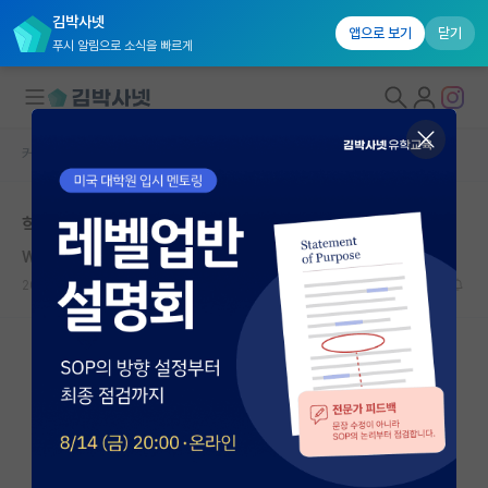
김박사넷
앱으로 보기
닫기
푸시 알림으로 소식을 빠르게
커뮤니티 홈
자유 게시판(아무개랩)
대학원생 모집
학부가 없는 학과
국내대학원 정보
Walter Houser Brattain
연구실&오픈랩
2020.11.21
2
7323
커뮤니티
커뮤니티 홈
전체글보기
베스트 게시판
IF 명예의전당