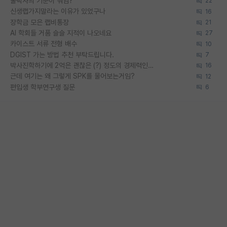
물박사의 기준이 뭐임?
22
신생랩가지말라는 이유가 있었구나
16
장학금 모은 랩비통장
21
AI 학회들 거품 슬슬 지적이 나오네요
27
카이스트 서류 전형 배수
10
DGIST 가는 방법 추천 부탁드립니다.
7
박사진학하기에 2억은 괜찮은 (?) 정도의 경제력인가요
16
근데 여기는 왜 그렇게 SPK를 물어보는거임?
12
편입생 학부연구생 질문
6