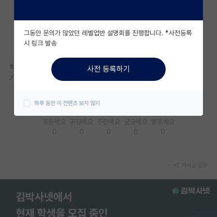
자유 게시판(아무개랩)
그동안 문의가 많았던 레벨업반 설명회를 진행합니다. *사전등록
미국 유학 게시판
시 링크 발송
미국 대학원 합격 후기 게시판
학부는 없고 대학원생들만 있는 전공은 어떤 경우인가요?
사전 등록하기
대학원생 모집 게시판
가게되면 졸업 후 불리한 경우가 생길까요?
대학원 합격 후기 게시판
하루 동안 이 컨텐츠 보지 않기
연구실(PI) 홍보 게시판
응원해요
공감해요
추천해요
궁금해요
별로에요
0
0
0
0
0
석박사 채용 정보 게시판
임용 정보 게시판
게시글 공유
학부 인턴 게시판
취업 게시판
임용 후기 게시판