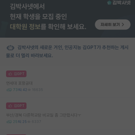
김박사넷의 새로운 거인, 인공지능 김GPT가 추천하는 게시
물로 더 멀리 바라보세요.
김GPT
연세대 포항공대
73
42
16635
김GPT
부산/경북 다른학교랑 비교질 좀 그만합시다ㅜ
25
25
6337