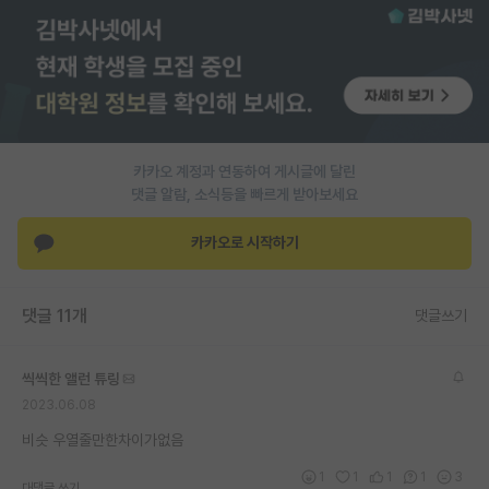
PI 전용 게시판
인문사회 계열 게시판
특수/전문대학원 게시판
반도체/AI 게시판
카카오 계정과 연동하여 게시글에 달린
댓글 알람, 소식등을 빠르게 받아보세요
장학금/장학생 게시판
카카오로 시작하기
학술 정보 게시판
홍보 게시판
댓글 11개
댓글쓰기
커리어
씩씩한 앨런 튜링
유학교육
2023.06.08
이벤트
비슷 우열줄만한차이가없음
반도체 아카데미
1
1
1
1
3
대댓글 쓰기