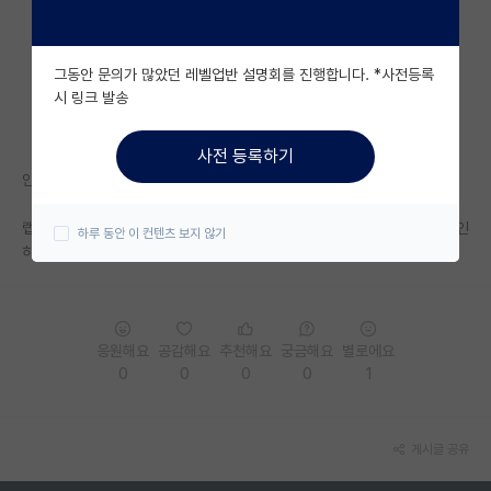
자유 게시판(아무개랩)
그동안 문의가 많았던 레벨업반 설명회를 진행합니다. *사전등록
미국 유학 게시판
시 링크 발송
미국 대학원 합격 후기 게시판
사전 등록하기
대학원생 모집 게시판
안녕하세요 대학원 진학을 준비중인 기계과 4학년 학부생입니다.
대학원 합격 후기 게시판
랩바랩, 개인역량이 가장 중요하겠지만 석사 기준 취업시장에서 부산대와 인
하루 동안 이 컨텐츠 보지 않기
하대의 위상은 비슷한가요? 혹은 어디가 더 좋은 이미지인가요?
연구실(PI) 홍보 게시판
석박사 채용 정보 게시판
임용 정보 게시판
응원해요
공감해요
추천해요
궁금해요
별로에요
0
0
0
0
1
학부 인턴 게시판
취업 게시판
게시글 공유
임용 후기 게시판