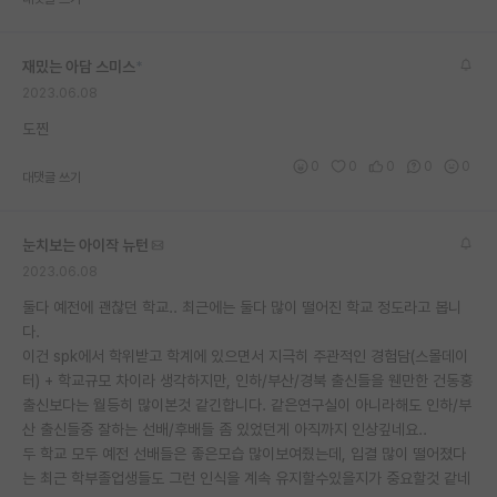
재팬라운지 🌸
재밌는 아담 스미스
*
2023.06.08
도찐
0
0
0
0
0
대댓글 쓰기
눈치보는 아이작 뉴턴
2023.06.08
둘다 예전에 괜찮던 학교.. 최근에는 둘다 많이 떨어진 학교 정도라고 봅니
다.
이건 spk에서 학위받고 학계에 있으면서 지극히 주관적인 경험담(스몰데이
터) + 학교규모 차이라 생각하지만, 인하/부산/경북 출신들을 웬만한 건동홍
출신보다는 월등히 많이본것 같긴합니다. 같은연구실이 아니라해도 인하/부
산 출신들중 잘하는 선배/후배들 좀 있었던게 아직까지 인상깊네요..
두 학교 모두 예전 선배들은 좋은모습 많이보여줬는데, 입결 많이 떨어졌다
는 최근 학부졸업생들도 그런 인식을 계속 유지할수있을지가 중요할것 같네