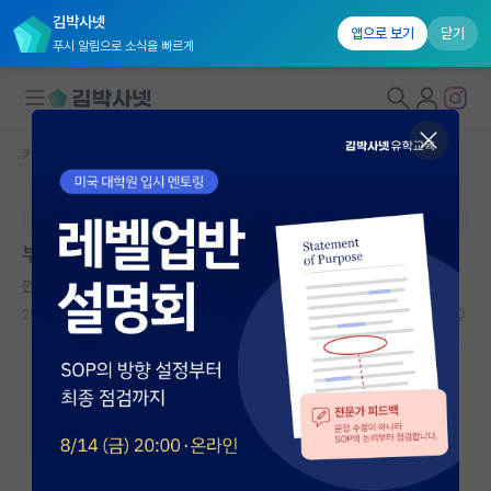
김박사넷
앱으로 보기
닫기
푸시 알림으로 소식을 빠르게
커뮤니티 홈
자유 게시판(아무개랩)
대학원생 모집
본문이 수정되지 않는 박제글입니다.
국내대학원 정보
부산대와 인하대
연구실&오픈랩
깐깐한 베르너 하이젠버그
커뮤니티
2023.06.08
11
5529
커뮤니티 홈
전체글보기
베스트 게시판
IF 명예의전당