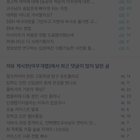
포스텍 억까에 대해 (동문의 학문적 아웃풋에 대한 반박)
50
교수님이 슬럼프에 빠지게 되는 과정
40
대학원 어디로 가야할까요?
5
SSH 박사과정을 그만두고 지방대 박사로 옮기면 교수의 꿈은 끝일까요?
9
편애 하는 방법
16
이사이트가 처음엔 정말 도움많이됐는데
14
커뮤니티는 다 쓰레기통이지
6
정보보안 연구하는 입장에선 식별가능한 사진을 올리는건 비추이긴함
6
자유 게시판(아무개랩)에서 최근 댓글이 많이 달린 글
알츠하이머 관련 고등학생 탐구 포트폴리오
14
입학도 안한 신입생이 원래 관심을 받나요
11
물박사의 기준이 뭐임?
22
랩홈피에 다들 본인 사진 올리냐
23
신생랩가지말라는 이유가 있었구나
16
오늘 카이스트 발표
6
장학금 모은 랩비통장
19
석박사 과정 합격하고, 컨택했던교수님이 연락이 안됩니다...
7
AI 학회들 거품 슬슬 지적이 나오네요
27
카이스트 서류 전형 배수
7