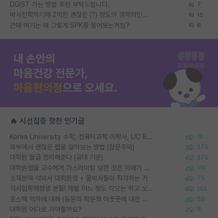
DGIST 가는 방법 추천 부탁드립니다.
7
박사진학하기에 2억은 괜찮은 (?) 정도의 경제력인가요
15
근데 여기는 왜 그렇게 SPK를 물어보는거임?
8
🔥 시선집중 핫한 인기글
Korea University 수학, 컴퓨터과학 이학사, UC Berkeley 산업공학 대학원 공학박사가 되는 것은 쉽지 않겠죠?
10
외부에서 괜찮은 랩을 알아보는 방법 (장문주의)
275
대학원 월급 정리해준다 (공대 기준)
275
대학원생들 교수에게 가스라이팅 당한 것은 이해가 갑니다. 안타깝네요.
119
소재분야 석박사 대학원생 + 물박사들이 착각하는 거
75
석사입학예정생 분들! 제발 어느 정도 각오는 하고 오세요.
156
포스텍 억까에 대해 (동문의 학문적 아웃풋에 대한 반박)
50
대학원 어디로 가야할까요?
5