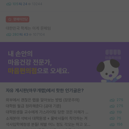
105
24
13244
명예의전당
대한민국 학계는 이게 문제임
280
43
107104
자유 게시판(아무개랩)에서 핫한 인기글은?
외부에서 괜찮은 랩을 알아보는 방법 (장문주의)
275
대학원 월급 정리해준다 (공대 기준)
275
대학원생들 교수에게 가스라이팅 당한 것은 이해가 갑니다. 안타깝네요.
119
소재분야 석박사 대학원생 + 물박사들이 착각하는 거
75
석사입학예정생 분들! 제발 어느 정도 각오는 하고 오세요.
156