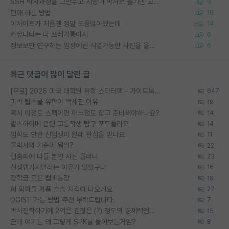
SSH 박사과정을 그만두고 지방대 박사로 옮기면 교수의 꿈은 끝일까요?
9
편애 하는 방법
16
이사이트가 처음엔 정말 도움많이됐는데
14
커뮤니티는 다 쓰레기통이지
6
정보보안 연구하는 입장에선 식별가능한 사진을 올리는건 비추이긴함
6
최근 댓글이 많이 달린 글
[무료] 2026 미국 대학원 유학 스타터팩 - 가이드북 & 합격자 컨택메일 템플릿
647
미박 탑스쿨 유학이 빡세진 이유
19
혹시 이정도 스펙이면 어느정도 잡고 준비해야하나요?
14
알츠하이머 관련 고등학생 탐구 포트폴리오
14
입학도 안한 신입생이 원래 관심을 받나요
11
물박사의 기준이 뭐임?
22
랩홈피에 다들 본인 사진 올리냐
23
신생랩가지말라는 이유가 있었구나
16
장학금 모은 랩비통장
19
AI 학회들 거품 슬슬 지적이 나오네요
27
DGIST 가는 방법 추천 부탁드립니다.
7
박사진학하기에 2억은 괜찮은 (?) 정도의 경제력인가요
15
근데 여기는 왜 그렇게 SPK를 물어보는거임?
8