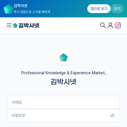
김박사넷
앱으로 보기
닫기
푸시 알림으로 소식을 빠르게
대학원생 모집
국내대학원 정보
연구실&오픈랩
Professional Knowledge & Experience Market,
김박사넷
커뮤니티
커리어
이메일
유학교육
이벤트
비밀번호
반도체 아카데미