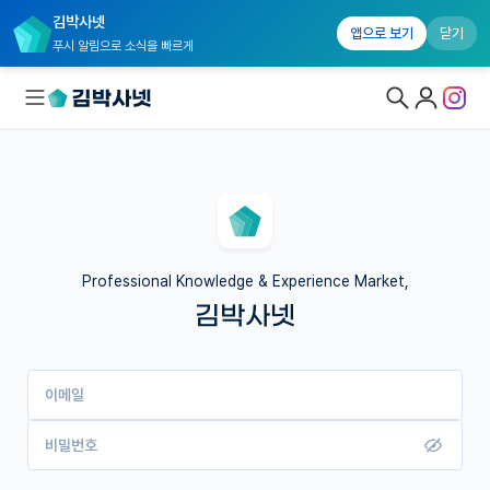
김박사넷
앱으로 보기
닫기
푸시 알림으로 소식을 빠르게
대학원생 모집
국내대학원 정보
연구실&오픈랩
Professional Knowledge & Experience Market,
김박사넷
커뮤니티
커리어
이메일
유학교육
이벤트
비밀번호
반도체 아카데미