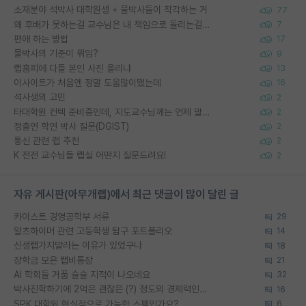
소재분야 석박사 대학원생 + 물박사들이 착각하는 거
77
왜 후배가 못하는걸 교수님은 내 책임으로 돌리는걸까요?
7
편애 하는 방법
17
물박사의 기준이 뭐임?
9
랩홈피에 다들 본인 사진 올리냐
13
이사이트가 처음엔 정말 도움많이됐는데
16
석사생의 고민
2
타대학원 컨텍 준비중인데, 지도교수님께는 언제 말씀드려야 할까요?
2
정출연 학연 박사 질문(DGIST)
2
통신 관련 랩 추천
2
K 전전 교수님들 랩실 어떤지 질문드려요!
2
자유 게시판(아무개랩)에서 최근 댓글이 많이 달린 글
카이스트 경영공학부 서류
29
알츠하이머 관련 고등학생 탐구 포트폴리오
14
신생랩가지말라는 이유가 있었구나
18
장학금 모은 랩비통장
21
AI 학회들 거품 슬슬 지적이 나오네요
32
박사진학하기에 2억은 괜찮은 (?) 정도의 경제력인가요
16
SPK 대학원 현실적으로 가능한 스펙인가요?
6