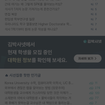
근데 여기는 왜 그렇게 SPK를 물어보는거임?
17
석사가 1저자 논문 가져가는게 흔한건가요?
5
면접 복장
6
편입생 학부연구생 질문
7
우리나라도 학구 열풍보면 Higher Doctorate 학위가 필요하다고 봅니다.
7
석사 1학기부터 원래 논문 작성을 하나요?
4
🔥 시선집중 핫한 인기글
Korea University 수학, 컴퓨터과학 이학사, UC Berkeley 산업공학 대학원 공학박사가 되는 것은 쉽지 않겠죠?
11
외부에서 괜찮은 랩을 알아보는 방법 (장문주의)
278
대학원생들 교수에게 가스라이팅 당한 것은 이해가 갑니다. 안타깝네요.
120
소재분야 석박사 대학원생 + 물박사들이 착각하는 거
77
왜 후배가 못하는걸 교수님은 내 책임으로 돌리는걸까요?
7