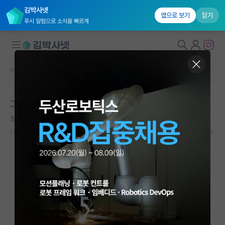
김박사넷
앱으로 보기
닫기
푸시 알림으로 소식을 빠르게
커뮤니티 홈
자유 게시판(아무개랩)
대학원생 모집
그만둬야 할까요?
국내대학원 정보
징징대는 어니스트 러더퍼드
연구실&오픈랩
2021.04.25
17
4865
커뮤니티
커뮤니티 홈
전체글보기
베스트 게시판
IF 명예의전당