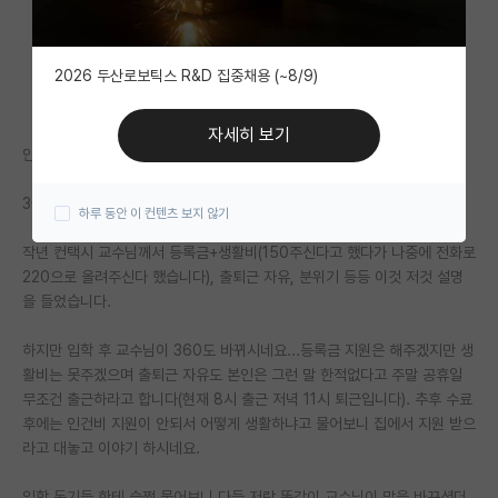
자유 게시판(아무개랩)
2026 두산로보틱스 R&D 집중채용 (~8/9)
미국 유학 게시판
미국 대학원 합격 후기 게시판
자세히 보기
안녕하세요
대학원생 모집 게시판
3월부터 박사과정으로 국내 모대학에서 공부중입니다.
하루 동안 이 컨텐츠 보지 않기
대학원 합격 후기 게시판
작년 컨택시 교수님께서 등록금+생활비(150주신다고 했다가 나중에 전화로
연구실(PI) 홍보 게시판
220으로 올려주신다 했습니다), 출퇴근 자유, 분위기 등등 이것 저것 설명
을 들었습니다.
석박사 채용 정보 게시판
하지만 입학 후 교수님이 360도 바뀌시네요...등록금 지원은 해주겠지만 생
임용 정보 게시판
활비는 못주겠으며 출퇴근 자유도 본인은 그런 말 한적없다고 주말 공휴일
학부 인턴 게시판
무조건 출근하라고 합니다(현재 8시 출근 저녁 11시 퇴근입니다). 추후 수료
후에는 인건비 지원이 안되서 어떻게 생활하냐고 물어보니 집에서 지원 받으
취업 게시판
라고 대놓고 이야기 하시네요.
임용 후기 게시판
입학 동기들 한테 슬쩍 물어보니 다들 저랑 똑같이 교수님이 말을 바꾸셨더