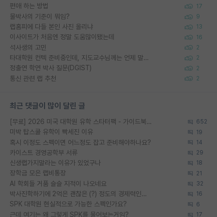
편애 하는 방법
17
물박사의 기준이 뭐임?
9
랩홈피에 다들 본인 사진 올리냐
13
이사이트가 처음엔 정말 도움많이됐는데
16
석사생의 고민
2
타대학원 컨텍 준비중인데, 지도교수님께는 언제 말씀드려야 할까요?
2
정출연 학연 박사 질문(DGIST)
2
통신 관련 랩 추천
2
최근 댓글이 많이 달린 글
[무료] 2026 미국 대학원 유학 스타터팩 - 가이드북 & 합격자 컨택메일 템플릿
652
미박 탑스쿨 유학이 빡세진 이유
19
혹시 이정도 스펙이면 어느정도 잡고 준비해야하나요?
14
카이스트 경영공학부 서류
29
신생랩가지말라는 이유가 있었구나
18
장학금 모은 랩비통장
21
AI 학회들 거품 슬슬 지적이 나오네요
32
박사진학하기에 2억은 괜찮은 (?) 정도의 경제력인가요
16
SPK 대학원 현실적으로 가능한 스펙인가요?
6
근데 여기는 왜 그렇게 SPK를 물어보는거임?
17