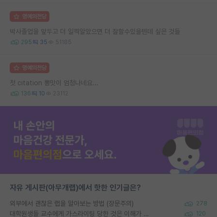
명예의전당
박사졸업을 앞두고 더 일찍알았으면 더 잘할수있을텐데 싶은 것들
295
35
51185
명예의전당
첫 citation 뽕맛이 엄청나네요...
136
10
23112
자유 게시판(아무개랩)에서 핫한 인기글은?
외부에서 괜찮은 랩을 알아보는 방법 (장문주의)
278
대학원생들 교수에게 가스라이팅 당한 것은 이해가 갑니다. 안타깝네요.
120