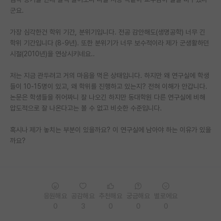
군요.
PI 전용 게시판
가장 심각한건 학위 기간, 분위기입니다. 전공 감안해도(생명공학) 너무 긴
인문사회 계열 게시판
학위 기간입니다 (8-9년). 또한 분위기가 너무 보수적이라 제가 군생활하던
시절(2010년)을 연상시키네요..
특수/전문대학원 게시판
반도체/AI 게시판
저는 지금 관두려고 거의 마음을 먹은 상태입니다. 하지만 왜 연구실에 학생
들이 10-15명이 있고, 왜 학위를 진행하고 있는지? 전혀 이해가 안갑니다.
장학금/장학생 게시판
논문은 학생들을 쥐어짜니 잘 나오긴 하지만 동대학원 다른 연구실에 비해
압도적으로 잘 나온다고는 볼 수 없고 비슷한 수준입니다.
학술 정보 게시판
혹시나 제가 놓치는 부분이 있을까요? 이 연구실에 남아야 하는 이유가 있을
홍보 게시판
까요?
커리어
유학교육
이벤트
응원해요
공감해요
추천해요
궁금해요
별로에요
0
3
0
0
0
반도체 아카데미