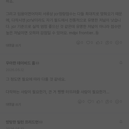
하죠.
그리고 임용이면어차피 서류상 jcr정량점수는 다들 최대치로 맞춰오기 때문
에, 다작시엔 jcr낮더라도 자기 필드에서 전통적으로 유명한 저널이 낫습니
다. jcr 기준으로 실적 엄청 좋으신 것 같은데 유명한 저널이 아니라 점수만
높은 저널이면 오히려 감점일 수 있어요. mdpi frontier..등
0
0
2
0
0
대댓글 쓰기
우아한 데이비드 흄
2026.05.12
그 정도면 필요에 따라 다를 것 같네요.
다작하는 사람이 필요한가, 큰 거 빵빵 터뜨려줄 사람이 필요한가...
0
1
1
0
0
대댓글 쓰기
방탕한 밀턴 프리드먼
2026.05.12