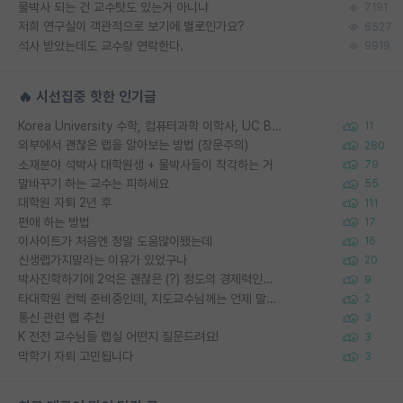
물박사 되는 건 교수탓도 있는거 아니냐
7191
저희 연구실이 객관적으로 보기에 별로인가요?
6527
석사 받았는데도 교수랑 연락한다.
9919
🔥 시선집중 핫한 인기글
Korea University 수학, 컴퓨터과학 이학사, UC Berkeley 산업공학 대학원 공학박사가 되는 것은 쉽지 않겠죠?
11
외부에서 괜찮은 랩을 알아보는 방법 (장문주의)
280
소재분야 석박사 대학원생 + 물박사들이 착각하는 거
79
말바꾸기 하는 교수는 피하세요
55
대학원 자퇴 2년 후
111
편애 하는 방법
17
이사이트가 처음엔 정말 도움많이됐는데
16
신생랩가지말라는 이유가 있었구나
20
박사진학하기에 2억은 괜찮은 (?) 정도의 경제력인가요
9
타대학원 컨텍 준비중인데, 지도교수님께는 언제 말씀드려야 할까요?
2
통신 관련 랩 추천
3
K 전전 교수님들 랩실 어떤지 질문드려요!
3
막학기 자퇴 고민됩니다
3