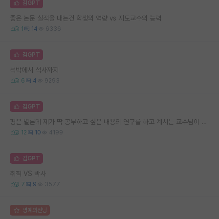
김GPT
좋은 논문 실적을 내는건 학생의 역량 vs 지도교수의 능력
1
14
6336
김GPT
석박에서 석사까지
6
4
9293
김GPT
평은 별론데 제가 딱 공부하고 싶은 내용의 연구를 하고 계시는 교수님이 계십니다.
12
10
4199
김GPT
취직 VS 박사
7
9
3577
명예의전당