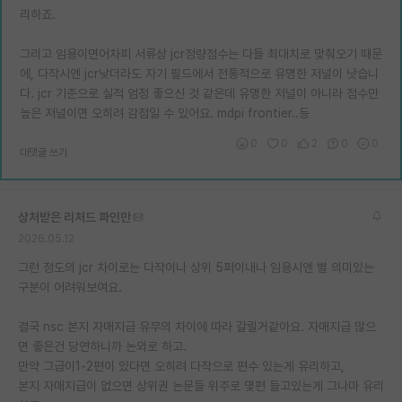
리하죠.
그리고 임용이면어차피 서류상 jcr정량점수는 다들 최대치로 맞춰오기 때문
에, 다작시엔 jcr낮더라도 자기 필드에서 전통적으로 유명한 저널이 낫습니
다. jcr 기준으로 실적 엄청 좋으신 것 같은데 유명한 저널이 아니라 점수만
높은 저널이면 오히려 감점일 수 있어요. mdpi frontier..등
0
0
2
0
0
대댓글 쓰기
상처받은 리처드 파인만
2026.05.12
그런 정도의 jcr 차이로는 다작이나 상위 5퍼이내나 임용시엔 별 의미있는
구분이 어려워보여요.
결국 nsc 본지 자매지급 유무의 차이에 따라 갈릴거같아요. 자매지급 많으
면 좋은건 당연하니까 논외로 하고.
만약 그급이1-2편이 있다면 오히려 다작으로 편수 있는게 유리하고,
본지 자매지급이 없으면 상위권 논문들 위주로 몇편 들고있는게 그나마 유리