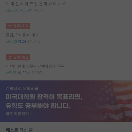
개 미 친 싸 이 코 같 은 리 뷰 어 새 X
203
36
33613
명예의전당
졸업, 학계를 떠나며
72
24
15172
명예의전당
대학원 온게 잘못된 선택이었나 싶음
121
20
31507
베스트 최신 글