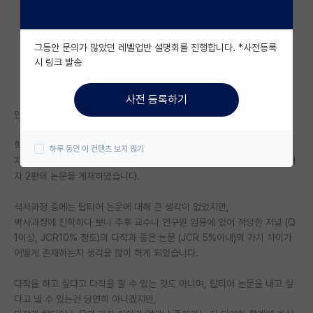
자유 게시판(아무개랩)
그동안 문의가 많았던 레벨업반 설명회를 진행합니다. *사전등록
미국 유학 게시판
시 링크 발송
미국 대학원 합격 후기 게시판
사전 등록하기
대학원생 모집 게시판
안녕하세요 현재 박사과정 재학 중인 학생입니다.
대학원 합격 후기 게시판
학위 과정 중 좋은 기회가 있었어서, 현재 박사과정 1년차에 JCR10% 1저
하루 동안 이 컨텐츠 보지 않기
자 1편, JCR10% 공동 1저자 2편, JCR20% 1저자 2편, JCR10% 공동저
연구실(PI) 홍보 게시판
자 2편의 논문을 게재하였습니다.
석박사 채용 정보 게시판
석사과정 중에는 탑티어 논문에 대해 큰 생각이 없었지만,
박사과정에 진학하다 보니 추후 교수나 연구원 임용에 있어 적당한 저널 (Q
임용 정보 게시판
1이상, JCR10% 정도)의 다작과 좋은 논문 (JCR 5%이내)의 가치 차이가
학부 인턴 게시판
어떻게 존재하는지 생각을 많이 하게 되었습니다.
취업 게시판
다작을 하고 싶다고 다작을 할 수 있는 것도 아니며, 탑티어 논문을 내고 싶
다고 낼 수 있는건 당연히 아니겠지만,
임용 후기 게시판