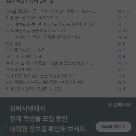
최근 댓글이 많이 달린 글
[무료] 2026 미국 대학원 유학 스타터팩 - 가이드북 & 합격자 컨택메일 템플릿
653
미박 탑스쿨 유학이 빡세진 이유
19
혹시 이정도 스펙이면 어느정도 잡고 준비해야하나요?
14
AI 학회들 거품 슬슬 지적이 나오네요
33
근데 여기는 왜 그렇게 SPK를 물어보는거임?
19
면접 복장
9
편입생 학부연구생 질문
7
세컨티어 학회의 위상
6
우리나라도 학구 열풍보면 Higher Doctorate 학위가 필요하다고 봅니다.
15
연구실 후배와의 관계
7
석사 1학기부터 원래 논문 작성을 하나요?
9
공부 못했는데 논문실적은 좋은 사람을 싫어함?
4
카이스트 뇌인지 사전컨택 시스템
4