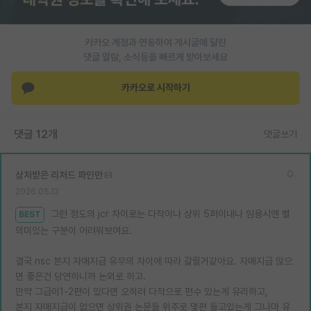
재팬라운지 🌸
카카오 계정과 연동하여 게시글에 달린
댓글 알람, 소식등을 빠르게 받아보세요
카카오로 시작하기
댓글 12개
댓글쓰기
상처받은 리처드 파인만
2026.05.12
그런 정도의 jcr 차이로는 다작이나 상위 5퍼이내나 임용시엔 별
BEST
의미있는 구분이 어려워보여요.
결국 nsc 본지 자매지급 유무의 차이에 따라 갈릴거같아요. 자매지급 많으
면 좋은건 당연하니까 논외로 하고.
만약 그급이1-2편이 있다면 오히려 다작으로 편수 있는게 유리하고,
본지 자매지급이 없으면 상위권 논문들 위주로 몇편 들고있는게 그나마 유