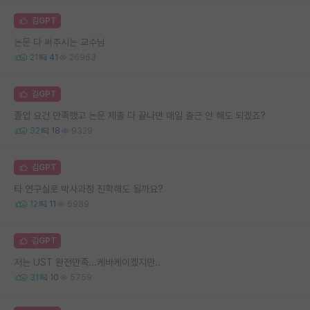
김GPT
논문 다 써주시는 교수님
21
41
26963
김GPT
졸업 요건 만족했고 논문 제출 다 끝나면 매일 출근 안 해도 되겠죠?
32
18
9329
김GPT
타 연구실로 박사과정 진학해도 될까요?
12
11
6989
김GPT
저는 UST 완전만족...케바케이겠지만..
31
10
5759