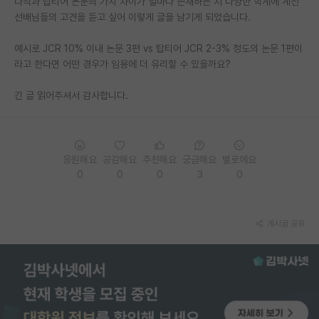
다작과 탑티어 논문의 가치 차이가 얼마나 존재하는 지 다양한 학계에 계신
선배님들의 고견을 듣고 싶어 이렇게 글을 남기게 되었습니다.
PI 전용 게시판
예시로 JCR 10% 이내 논문 3편 vs 탑티어 JCR 2-3% 정도의 논문 1편이
인문사회 계열 게시판
라고 한다면 어떤 경우가 임용에 더 유리할 수 있을까요?
특수/전문대학원 게시판
긴 글 읽어주셔서 감사합니다.
반도체/AI 게시판
장학금/장학생 게시판
응원해요
공감해요
추천해요
궁금해요
별로에요
학술 정보 게시판
0
0
0
3
0
홍보 게시판
커리어
게시글 공유
유학교육
이벤트
반도체 아카데미