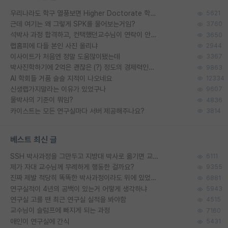
우리나라도 학구 열풍보면 Higher Doctorate 학위가 필요하다고 봅니다.
5621
근데 여기는 왜 그렇게 SPK를 물어보는거임?
3760
석박사 과정 합격하고, 컨택했던교수님이 연락이 안됩니다...
3650
랩홈피에 다들 본인 사진 올리냐
2944
이사이트가 처음엔 정말 도움많이됐는데
3367
박사진학하기에 2억은 괜찮은 (?) 정도의 경제력인가요
9863
AI 학회들 거품 슬슬 지적이 나오네요
12334
신생랩가지말라는 이유가 있었구나
9607
물박사의 기준이 뭐임?
4836
카이스트는 모든 연구실마다 서버 제공해주나요?
3814
베스트 최신 글
SSH 박사과정을 그만두고 지방대 박사로 옮기면 교수의 꿈은 끝일까요?
6111
제가 자대 교수님께 무례하게 행동한 걸까요?
9355
진짜 제발 적당히 똑똑한 박사과정이라도 위에 있었으면..
6881
연구실적이 4년의 공백이 있는거 어떻게 생각하냐
5943
연구실 고를 땐 최근 연구실 실적을 봐야함
4515
교수님이 슬럼프에 빠지게 되는 과정
7160
애인이 연구실에 간식
5431