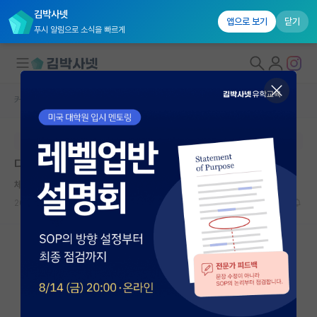
김박사넷
앱으로 보기
닫기
푸시 알림으로 소식을 빠르게
커뮤니티 홈
베스트 게시판
대학원생 모집
본문이 수정되지 않는 박제글입니다.
국내대학원 정보
다작과 탑티어 논문의 가치 차이
연구실&오픈랩
체한 도스토예프스키
커뮤니티
2026.05.12
12
8615
커뮤니티 홈
전체글보기
베스트 게시판
IF 명예의전당