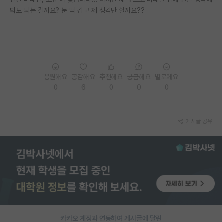
봐도 되는 걸까요? 눈 딱 감고 제 생각만 할까요??
PI 전용 게시판
인문사회 계열 게시판
특수/전문대학원 게시판
반도체/AI 게시판
응원해요
공감해요
추천해요
궁금해요
별로에요
0
6
0
0
0
장학금/장학생 게시판
학술 정보 게시판
게시글 공유
홍보 게시판
커리어
유학교육
이벤트
반도체 아카데미
카카오 계정과 연동하여 게시글에 달린