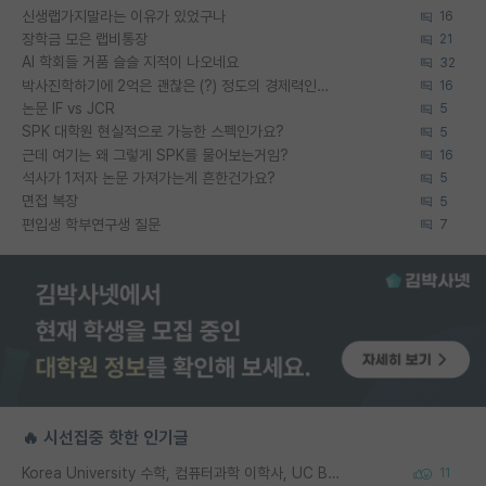
신생랩가지말라는 이유가 있었구나
16
장학금 모은 랩비통장
21
AI 학회들 거품 슬슬 지적이 나오네요
32
박사진학하기에 2억은 괜찮은 (?) 정도의 경제력인가요
16
논문 IF vs JCR
5
SPK 대학원 현실적으로 가능한 스펙인가요?
5
근데 여기는 왜 그렇게 SPK를 물어보는거임?
16
석사가 1저자 논문 가져가는게 흔한건가요?
5
면접 복장
5
편입생 학부연구생 질문
7
🔥 시선집중 핫한 인기글
Korea University 수학, 컴퓨터과학 이학사, UC Berkeley 산업공학 대학원 공학박사가 되는 것은 쉽지 않겠죠?
11