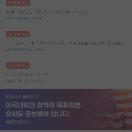
명예의전당
알앤디 삭감으로 고통받는 가난한 대학원생의 하소연
114
42
18181
명예의전당
지난 10년간 국제 심리학계를 뒤흔든 재현위기 (reproductibility crisis) 요약 (1편)
306
28
42914
명예의전당
지도교수와 잘 맞는다는것
140
20
64563