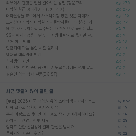
외부에서 괜찮은 랩을 알아보는 방법 (장문주의)
276
대학원 월급 정리해준다 (공대 기준)
275
대학원생들 교수에게 가스라이팅 당한 것은 이해가 갑니다. 안타깝네요.
120
소재분야 석박사 대학원생 + 물박사들이 착각하는 거
77
왜 후배가 못하는걸 교수님은 내 책임으로 돌리는걸까요?
7
SSH 박사과정을 그만두고 지방대 박사로 옮기면 교수의 꿈은 끝일까요?
9
편애 하는 방법
16
랩홈피에 다들 본인 사진 올리냐
13
역대급 대학원생 빌런
2
석사생의 고민
2
타대학원 컨텍 준비중인데, 지도교수님께는 언제 말씀드려야 할까요?
2
정출연 학연 박사 질문(DGIST)
2
최근 댓글이 많이 달린 글
[무료] 2026 미국 대학원 유학 스타터팩 - 가이드북 & 합격자 컨택메일 템플릿
652
미박 탑스쿨 유학이 빡세진 이유
19
혹시 이정도 스펙이면 어느정도 잡고 준비해야하나요?
14
카이스트 경영공학부 서류
28
입학도 안한 신입생이 원래 관심을 받나요
14
물박사의 기준이 뭐임?
22