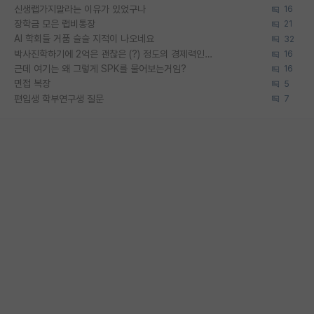
신생랩가지말라는 이유가 있었구나
16
장학금 모은 랩비통장
21
AI 학회들 거품 슬슬 지적이 나오네요
32
박사진학하기에 2억은 괜찮은 (?) 정도의 경제력인가요
16
근데 여기는 왜 그렇게 SPK를 물어보는거임?
16
면접 복장
5
편입생 학부연구생 질문
7