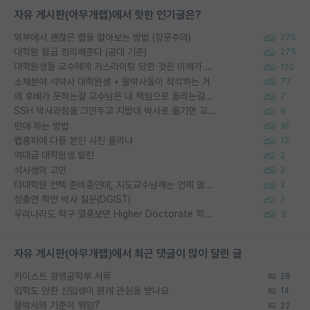
자유 게시판(아무개랩)에서 핫한 인기글은?
외부에서 괜찮은 랩을 알아보는 방법 (장문주의)
276
대학원 월급 정리해준다 (공대 기준)
275
대학원생들 교수에게 가스라이팅 당한 것은 이해가 갑니다. 안타깝네요.
120
소재분야 석박사 대학원생 + 물박사들이 착각하는 거
77
왜 후배가 못하는걸 교수님은 내 책임으로 돌리는걸까요?
7
SSH 박사과정을 그만두고 지방대 박사로 옮기면 교수의 꿈은 끝일까요?
9
편애 하는 방법
16
랩홈피에 다들 본인 사진 올리냐
13
역대급 대학원생 빌런
2
석사생의 고민
2
타대학원 컨텍 준비중인데, 지도교수님께는 언제 말씀드려야 할까요?
2
정출연 학연 박사 질문(DGIST)
2
우리나라도 학구 열풍보면 Higher Doctorate 학위가 필요하다고 봅니다.
3
자유 게시판(아무개랩)에서 최근 댓글이 많이 달린 글
카이스트 경영공학부 서류
28
입학도 안한 신입생이 원래 관심을 받나요
14
물박사의 기준이 뭐임?
22