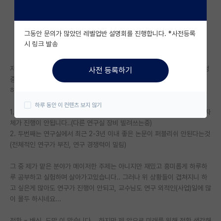
자유 게시판(아무개랩)
그동안 문의가 많았던 레벨업반 설명회를 진행합니다. *사전등록
미국 유학 게시판
시 링크 발송
미국 대학원 합격 후기 게시판
저는 한명의 연구자로써 연구의 호기심과 자부심 가지고 연구실에 석박과정
사전 등록하기
대학원생 모집 게시판
중인 학생입니다.
하지만 요즘 계속 전환의 마음이 드는 사건이 몇 가지 일들이있네요...
대학원 합격 후기 게시판
하루 동안 이 컨텐츠 보지 않기
1.
연구를 실험으로 하고있으나 저희 연구실 장비가 "많이" 부족해서 연구 자
연구실(PI) 홍보 게시판
체가 진행이 안됩니다..(다른 연구실 장비 빌려쓰는중)
2. 두번째는 연구실에서 최근 2-3년 이내 좋은 논문이 퍼블리쉬 안된다는것
석박사 채용 정보 게시판
(전체적인 연구가 부진, 연구 경쟁력이 밀림)
임용 정보 게시판
그 중 제가 맡은 분야가 메이저한 주제는 아니지만 재밌고 흥미롭게 하루하
학부 인턴 게시판
루 공부하고 실험하며 살아가고있습니다.. 그러나 위 상황들이 겹쳐지니 하
고 싶은게 많아도 연구가 진행이 안되고, 교수님도 연구 외적인(사업)일에 많
취업 게시판
이 몰두 하시네요...
임용 후기 게시판
전환 = 배신, 도망 이 맞습니다... 하지만 제 앞으로 미래를 위해 전환 생각해