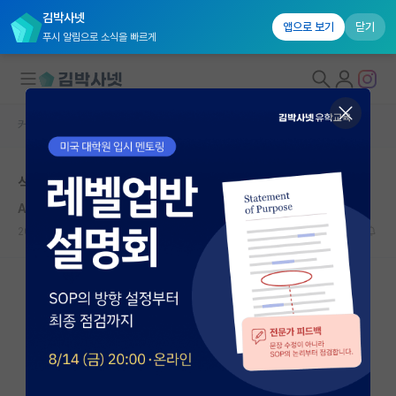
김박사넷
앱으로 보기
닫기
푸시 알림으로 소식을 빠르게
커뮤니티 홈
자유 게시판(아무개랩)
대학원생 모집
석박에서 석사까지
국내대학원 정보
Augustin-Louis Cauchy
*
연구실&오픈랩
2020.11.06
4
9289
커뮤니티
커뮤니티 홈
전체글보기
베스트 게시판
IF 명예의전당