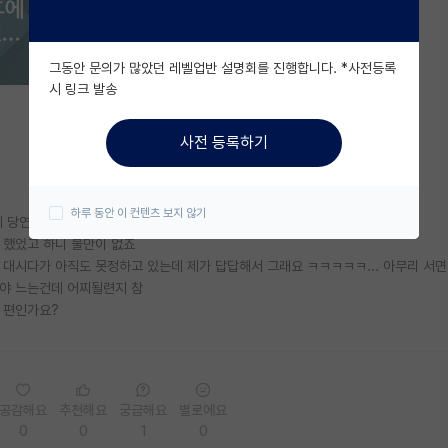
그동안 문의가 많았던 레벨업반 설명회를 진행합니다. *사전등록
시 링크 발송
사전 등록하기
하루 동안 이 컨텐츠 보지 않기
게 당연한거다 싶었으니까. 지금도 불만은 딱히 없습니다.
 했었고 하니 불만이 없죠
 대시다가 아직도 못정하고 있는데 제가 답답해서 그래요 ㅋㅋㅋㅋㅋ... 아무리 서
봐야 느는건데 어찌될련지 참
 편인가요?
공감해요
추천해요
궁금해요
별로에요
0
0
1
0