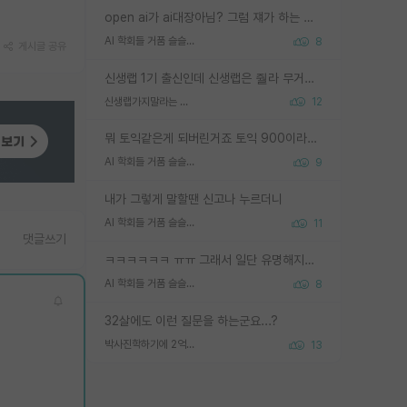
open ai가 ai대장아님? 그럼 쟤가 하는 말이 다 맞겠네
AI 학회들 거품 슬슬 지적이 나오네요
8
게시글 공유
신생랩 1기 출신인데 신생랩은 줠라 무거운 바벨 같은거임. 들면 대박인데 못들면 깔려 죽음. 아무도 알려주지 않는 환경에서 자생해야하지만, 일단 살아남았다면 그 어떤 사람보다 악착같고 생존력 높은 사람으로 거듭날 수 있음
신생랩가지말라는 이유가 있었구나
12
뭐 토익같은게 되버린거죠 토익 900이라고 영어잘하는건 아닙니다만 잘하는사람은 다 900을 넘는 그런
AI 학회들 거품 슬슬 지적이 나오네요
9
내가 그렇게 말할땐 신고나 누르더니
AI 학회들 거품 슬슬 지적이 나오네요
11
댓글쓰기
ㅋㅋㅋㅋㅋㅋ ㅠㅠ 그래서 일단 유명해지는게 중요한거같습니다
AI 학회들 거품 슬슬 지적이 나오네요
8
32살에도 이런 질문을 하는군요...?
박사진학하기에 2억은 괜찮은 (?) 정도의 경제력인가요
13