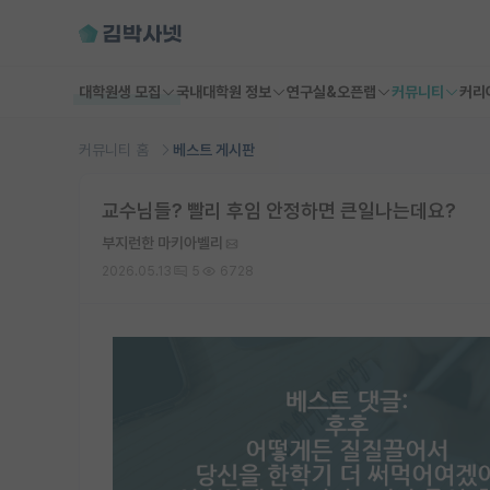
대학원생 모집
국내대학원 정보
연구실&오픈랩
커뮤니티
커리
커뮤니티 홈
베스트 게시판
교수님들? 빨리 후임 안정하면 큰일나는데요?
부지런한 마키아벨리
2026.05.13
5
6728