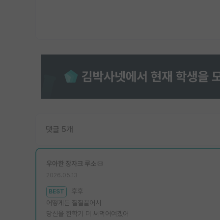
댓글 5개
우아한 장자크 루소
2026.05.13
후후
BEST
어떻게든 질질끌어서
당신을 한학기 더 써먹어여겠어