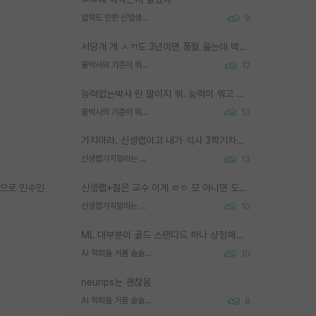
입학도 안한 신입생이 원래 관심을 받나요
9
서당개 개 ㅅㄲ도 3년이면 풍월 읊는데 박사 5년 이상 대리고 있으면서 물된건 교수 탓 맞는ㄱ게 거기가 서당이 아니란 소리임
물박사의 기준이 뭐임?
12
능력없는박사 란 말이지 뭐. 능력이 뭐고 능력이 있다는게 뭔지는 사람마다 기준이 다르니까 얘기해봐야 서로 자기 기준만 얘기해서 논쟁이 끝이 안나고. 주위에서 능력있고 야심있는 신입생이 교수가 유의미한 피드백을 아예 안주면서 제대로된 과제에 참여해볼 기회도 제공하지 않고 잡일 뺑뺑이만 돌려서 맨날 단순작업만 하면서 밤새다가 눈빛이 점점 죽어가는걸 본 사람은 물박사는 교수탓이라고 하고, 교수는 이것저것 알려도 주고 기회도 주고 사수 동기 붙여주면서 어떻게든 끌고가려고 하는데 본인이 매일 뺀질거리면서 출근 하는둥마는둥 하다가 기껏 와서도 폰이나 쳐다보다가 실험 망치고 저녁약속있어서 먼저 가볼게요~ 하는걸 본 사람은 물박사는 본인탓이라고 함.
물박사의 기준이 뭐임?
13
가지마라. 신생랩이고 내가 석사 3학기차인데 최고참인데 나도 아무것도 모르는데 교수가 후배들 왜 논문 교육 안시키냐. 논문 왜 안 써오냐 닦달한다
신생랩가지말라는 이유가 있었구나
13
면으로 인수인
신생랩+젊은 교수 이게 ㄹㅇ 모 아니면 도인듯.
신생랩가지말라는 이유가 있었구나
10
ML 대부분이 골드 스탠다드 하나 상정해놓고 (벤치마크 데이터셋이 여러 개면 여러 개 상정) 그거 얼마나 잘 맞추나 싸움임 가끔 번뜩이는 설계 철학을 보여주는 논문들도 있지만 대부분 그거 성적 얼마나 더 올리느라에 혈안이 되어 있는 측면이 잇음
AI 학회들 거품 슬슬 지적이 나오네요
10
neurips는 괜찮음
AI 학회들 거품 슬슬 지적이 나오네요
8