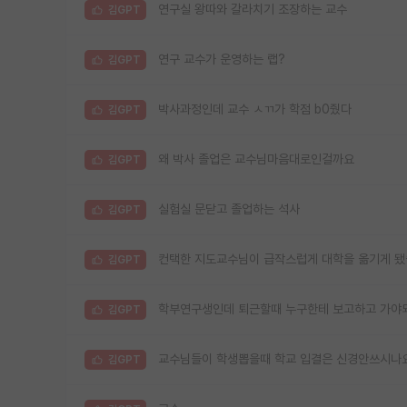
연구실 왕따와 갈라치기 조장하는 교수
김GPT
연구 교수가 운영하는 랩?
김GPT
박사과정인데 교수 ㅅㄲ가 학점 b0줬다
김GPT
왜 박사 졸업은 교수님마음대로인걸까요
김GPT
실험실 문닫고 졸업하는 석사
김GPT
컨택한 지도교수님이 급작스럽게 대학을 옮기게 됐
김GPT
학부연구생인데 퇴근할때 누구한테 보고하고 가야되
김GPT
교수님들이 학생뽑을때 학교 입결은 신경안쓰시나
김GPT