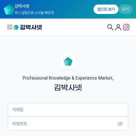
김박사넷
앱으로 보기
닫기
푸시 알림으로 소식을 빠르게
대학원생 모집
국내대학원 정보
연구실&오픈랩
Professional Knowledge & Experience Market,
김박사넷
커뮤니티
커리어
이메일
유학교육
이벤트
비밀번호
반도체 아카데미