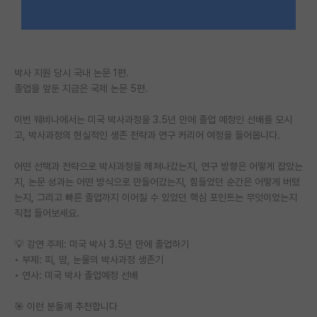
PI 전용 게시판
인문사회 계열 게시판
박사 지원 당시 국내 논문 1편.
특수/전문대학원 게시판
졸업을 앞둔 지금은 국제 논문 5편.
반도체/AI 게시판
이번 웨비나에서는 미국 박사과정을 3.5년 만에 졸업 예정인 선배를 모시
장학금/장학생 게시판
고, 박사과정의 현실적인 생존 전략과 연구 커리어 여정을 들어봅니다.
학술 정보 게시판
어떤 선택과 전략으로 박사과정을 헤쳐나갔는지, 연구 방향은 어떻게 잡았는
지, 논문 성과는 어떤 방식으로 만들어갔는지, 힘들었던 순간은 어떻게 버텼
홍보 게시판
는지, 그리고 빠른 졸업까지 이어질 수 있었던 핵심 포인트는 무엇이었는지
직접 들어보세요.
커리어
💡 강연 주제: 미국 박사 3.5년 만에 졸업하기
유학교육
• 부제: 피, 땀, 눈물의 박사과정 생존기
• 연사: 미국 박사 졸업예정 선배
이벤트
반도체 아카데미
🎯 이런 분들께 추천합니다