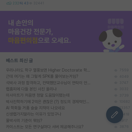
232
43
32441
베스트 최신 글
우리나라도 학구 열풍보면 Higher Doctorate 학위가 필요하다고 봅니다.
7559
근데 여기는 왜 그렇게 SPK를 물어보는거임?
4049
석박사 과정 합격하고, 컨택했던교수님이 연락이 안됩니다...
3747
랩홈피에 다들 본인 사진 올리냐
3032
이사이트가 처음엔 정말 도움많이됐는데
3739
박사진학하기에 2억은 괜찮은 (?) 정도의 경제력인가요
10682
AI 학회들 거품 슬슬 지적이 나오네요
13357
신생랩가지말라는 이유가 있었구나
10418
물박사의 기준이 뭐임?
4917
카이스트는 모든 연구실마다 서버 제공해주나요?
3876