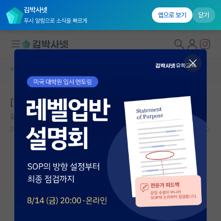
김박사넷
앱으로 보기
닫기
푸시 알림으로 소식을 빠르게
커뮤니티 홈
베스트 게시판
대학원생 모집
[김박사넷 웨비나] 미국 박사 3.5년 만에 졸업하기
국내대학원 정보
김박사넷 유학교육
연구실&오픈랩
2026.05.13
130
16866
커뮤니티
커뮤니티 홈
전체글보기
베스트 게시판
IF 명예의전당