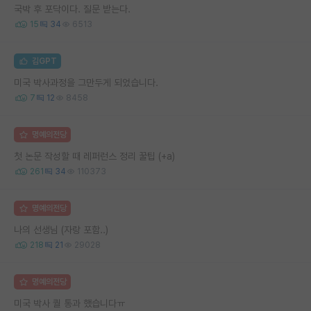
국박 후 포닥이다. 질문 받는다.
15
34
6513
김GPT
미국 박사과정을 그만두게 되었습니다.
7
12
8458
명예의전당
첫 논문 작성할 때 레퍼런스 정리 꿀팁 (+a)
261
34
110373
명예의전당
나의 선생님 (자랑 포함..)
218
21
29028
명예의전당
미국 박사 퀄 통과 했습니다ㅠ