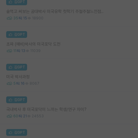
김GPT
술먹고 써보는 공대박사 미국유학 첫학기 주절주절느낀점..
35
15
18900
김GPT
초짜 (예비)박사의 미국포닥 도전
11
13
11039
김GPT
미국 박사과정
5
16
8067
김GPT
국내박사 후 미국포닥이 느끼는 학생/연구 차이?
60
21
24553
김GPT