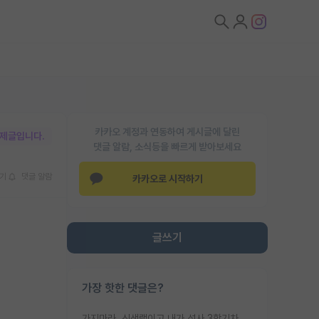
카카오 계정과 연동하여 게시글에 달린
박제글입니다.
댓글 알람, 소식등을 빠르게 받아보세요
기
댓글 알람
카카오로 시작하기
글쓰기
가장 핫한 댓글은?
가지마라. 신생랩이고 내가 석사 3학기차인데 최고참인데 나도 아무것도 모르는데 교수가 후배들 왜 논문 교육 안시키냐. 논문 왜 안 써오냐 닦달한다