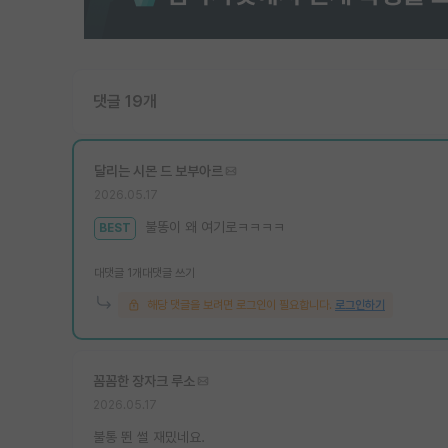
댓글 19개
달리는 시몬 드 보부아르
2026.05.17
불똥이 왜 여기로ㅋㅋㅋㅋ
BEST
대댓글 1개
대댓글 쓰기
해당 댓글을 보려면 로그인이 필요합니다.
로그인하기
꼼꼼한 장자크 루소
2026.05.17
불통 뛴 썰 재밌네요.