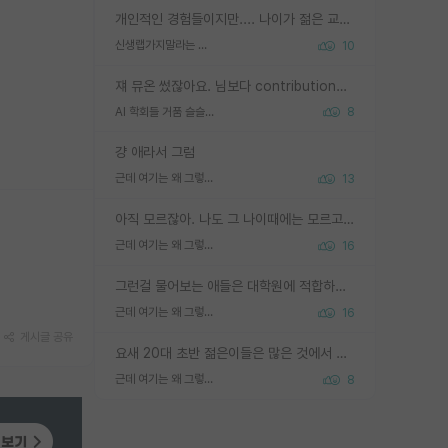
개인적인 경험들이지만.... 나이가 젊은 교수일수록 꼰대라는 가면을 쓴 채로 무례함을 행동하는 경우가 거의 90% 정도였음. 나이가 어린데 다른 또래들과 달리 명예, 권력, 재력까지 얻었으니 세상 다 가진 기분이겠지. 오히러 나이 든 교수들이 행동과 말을 더 조심하시더라.
신생랩가지말라는 이유가 있었구나
10
쟤 뮤온 썼잖아요. 님보다 contribution많음
AI 학회들 거품 슬슬 지적이 나오네요
8
걍 애라서 그럼
근데 여기는 왜 그렇게 SPK를 물어보는거임?
13
아직 모르잖아. 나도 그 나이때에는 모르고 평가 받고 안심하고 싶었어.
근데 여기는 왜 그렇게 SPK를 물어보는거임?
16
그런걸 물어보는 애들은 대학원에 적합하지 않다
근데 여기는 왜 그렇게 SPK를 물어보는거임?
16
게시글 공유
요새 20대 초반 젊은이들은 많은 것에서 가성비를 따지더라고요. 내가 이 정도 인풋을 넣었을 때 그만큼 아웃풋이 나올 것인가? 사실 아웃풋이 인풋 대비 리니어하게 나오지 않는 영역을 시도하기 싫어한다는 느낌입니다.
근데 여기는 왜 그렇게 SPK를 물어보는거임?
8