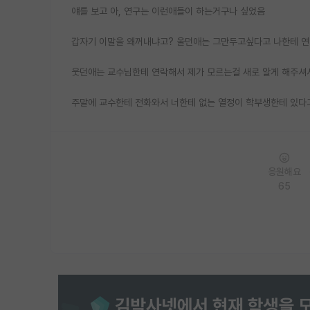
얘를 보고 아, 연구는 이런애들이 하는거구나 싶었음
갑자기 이말을 왜꺼내냐고? 울던애는 그만두고싶다고 나한테 
웃던애는 교수님한테 연락해서 제가 모르는걸 새로 알게 해주셔
주말에 교수한테 전화와서 너한테 없는 열정이 학부생한테 있다고 
응원해요
65