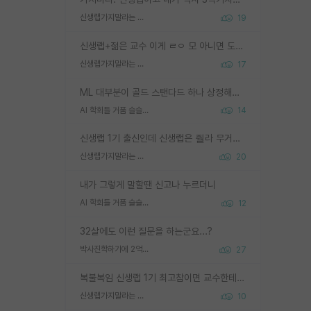
신생랩가지말라는 이유가 있었구나
19
신생랩+젊은 교수 이게 ㄹㅇ 모 아니면 도인듯.
신생랩가지말라는 이유가 있었구나
17
ML 대부분이 골드 스탠다드 하나 상정해놓고 (벤치마크 데이터셋이 여러 개면 여러 개 상정) 그거 얼마나 잘 맞추나 싸움임 가끔 번뜩이는 설계 철학을 보여주는 논문들도 있지만 대부분 그거 성적 얼마나 더 올리느라에 혈안이 되어 있는 측면이 잇음
AI 학회들 거품 슬슬 지적이 나오네요
14
신생랩 1기 출신인데 신생랩은 줠라 무거운 바벨 같은거임. 들면 대박인데 못들면 깔려 죽음. 아무도 알려주지 않는 환경에서 자생해야하지만, 일단 살아남았다면 그 어떤 사람보다 악착같고 생존력 높은 사람으로 거듭날 수 있음
신생랩가지말라는 이유가 있었구나
20
내가 그렇게 말할땐 신고나 누르더니
AI 학회들 거품 슬슬 지적이 나오네요
12
32살에도 이런 질문을 하는군요...?
박사진학하기에 2억은 괜찮은 (?) 정도의 경제력인가요
27
복불복임 신생랩 1기 최고참이면 교수한테 직접 지도받는 시간이 매우 많음 제대로 된 교수라면 말이지 그게 아니라면 그냥 넌 해방 불가능한 노예 1호에 감점쓰레기통이 되는거고
신생랩가지말라는 이유가 있었구나
10