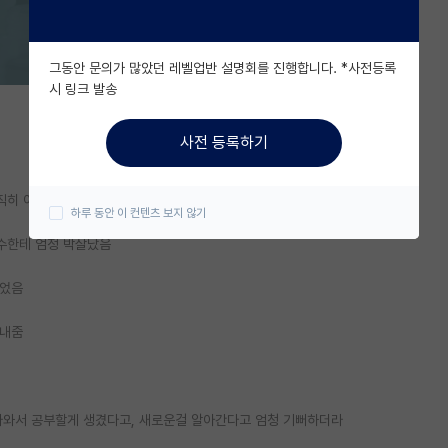
그동안 문의가 많았던 레벨업반 설명회를 진행합니다. *사전등록
시 링크 발송
사전 등록하기
직히 이젠 그러려니함
하루 동안 이 컨텐츠 보지 않기
수한테 엄청 박살났음
이었음
보내줌
나와서 공부할게 생겼다고, 새로운걸 알아간다고 엄청 기뻐하더라