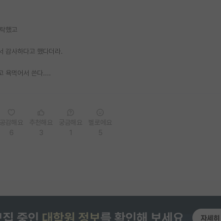
연락했고
서 감사하다고 했다더라.
욕먹어서 쓴다....
공감해요
추천해요
궁금해요
별로에요
6
3
1
5