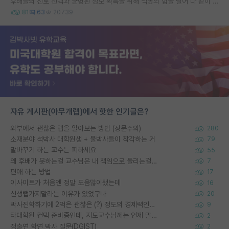
후배들의 진로 선택과 균형된 정보 획득을 위해 익명의 힘을 빌어 다 같이 연봉 공개 타임 한번 갖는 것 어때요?
81
63
20739
자유 게시판(아무개랩)에서 핫한 인기글은?
외부에서 괜찮은 랩을 알아보는 방법 (장문주의)
280
소재분야 석박사 대학원생 + 물박사들이 착각하는 거
79
말바꾸기 하는 교수는 피하세요
55
왜 후배가 못하는걸 교수님은 내 책임으로 돌리는걸까요?
7
편애 하는 방법
17
이사이트가 처음엔 정말 도움많이됐는데
16
신생랩가지말라는 이유가 있었구나
20
박사진학하기에 2억은 괜찮은 (?) 정도의 경제력인가요
9
타대학원 컨텍 준비중인데, 지도교수님께는 언제 말씀드려야 할까요?
2
정출연 학연 박사 질문(DGIST)
2