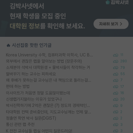
🔥 시선집중 핫한 인기글
Korea University 수학, 컴퓨터과학 이학사, UC Berkeley 산업공학 대학원 공학박사가 되는 것은 쉽지 않겠죠?
11
외부에서 괜찮은 랩을 알아보는 방법 (장문주의)
280
소재분야 석박사 대학원생 + 물박사들이 착각하는 거
79
말바꾸기 하는 교수는 피하세요
55
왜 후배가 못하는걸 교수님은 내 책임으로 돌리는걸까요?
7
편애 하는 방법
17
이사이트가 처음엔 정말 도움많이됐는데
16
신생랩가지말라는 이유가 있었구나
20
박사진학하기에 2억은 괜찮은 (?) 정도의 경제력인가요
9
타대학원 컨텍 준비중인데, 지도교수님께는 언제 말씀드려야 할까요?
2
정출연 학연 박사 질문(DGIST)
2
통신 관련 랩 추천
3
K 전전 교수님들 랩실 어떤지 질문드려요!
3