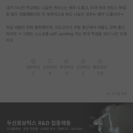
내가 다니던 학교에도 나같은 케이스는 매우 드물고, 미국 영국 프랑스 독일
PI 전용 게시판
등 많이 경험해봤지만 전 세계적으로 봐도 나같은 경우는 매우 드물더라ㅋ
인문사회 계열 게시판
독일 애들은 진짜 불쌍했던게, 지도교수가 주말 출근해서 애들도 강제 출근
특수/전문대학원 게시판
하더라 ㅋ 그래도 스스로를 self-spoiling 하는 한국 학생들 보다 나은 인생
이지
반도체/AI 게시판
장학금/장학생 게시판
응원해요
공감해요
추천해요
궁금해요
별로에요
학술 정보 게시판
2
8
0
2
116
홍보 게시판
커리어
게시글 공유
유학교육
이벤트
반도체 아카데미