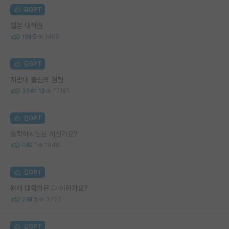
김GPT
일본 대학원
1
5
1468
김GPT
지방대 출신의 경험
36
13
17191
김GPT
통학하시는분 계신가요?
0
1
1840
김GPT
원래 대학원은 다 이런가요?
2
5
3722
김GPT