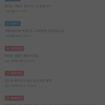
즐기는 사람은 못이기는 것 같습니다.
3
1
1586
김GPT
지방대4년제 학점3.0...대학원에 가고싶습니다..
8
32
10857
명예의전당
대학원 생활이 힘든 이유들
188
36
124151
명예의전당
연구실 뚝딱이가 되지 않기 위한 방법
398
20
79934
명예의전당