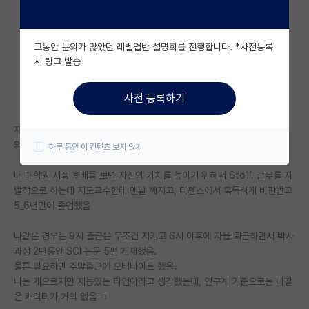
자유 게시판(아무개랩)
그동안 문의가 많았던 레벨업반 설명회를 진행합니다. *사전등록
미국 유학 게시판
시 링크 발송
미국 대학원 합격 후기 게시판
사전 등록하기
대학원생 모집 게시판
재능이 없는 학생들의 경우 4-5년 동안 9to9 해도 졸업에 필요한 최소한
대학원 합격 후기 게시판
의 quality, quantity 및 contribution 을 가진 연구결과가 안 나옴.
하루 동안 이 컨텐츠 보지 않기
연구실(PI) 홍보 게시판
내 대학원 시절 후배들 보면 자신의 가치를 높이기 위해서 6to11 근무를 자
발적으로 하는데 지도교수한테 맨날 깨지고, 디펜스에서 혹독하게 비판받고
석박사 채용 정보 게시판
5_6년만에 졸업했음
임용 정보 게시판
나같은 경우는 9시 출근은 무조건 지키고 6시 이후에 자율 퇴근하면서 박사
학부 인턴 게시판
과정 2년동안 SCI 논문 5편 게재했음.
물론 필요하면 주말출근에 오버나이트 했음.
취업 게시판
나는 게으르지만 재능있는 타입이라고 생각했는데, 연구계 기준으로는 나같
은 캐릭터가 거의 없음 ㅋ
임용 후기 게시판