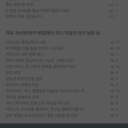
통신 관련 랩 추천
3
K 전전 교수님들 랩실 어떤지 질문드려요!
3
막학기 자퇴 고민됩니다
2
자유 게시판(아무개랩)에서 최근 댓글이 많이 달린 글
카이스트 경영공학부 서류
31
AI 학회들 거품 슬슬 지적이 나오네요
33
카이스트 서류 전형 배수
11
SPK 대학원 현실적으로 가능한 스펙인가요?
6
근데 여기는 왜 그렇게 SPK를 물어보는거임?
19
면접 복장
9
편입생 학부연구생 질문
7
세컨티어 학회의 위상
6
우리나라도 학구 열풍보면 Higher Doctorate 학위가 필요하다고 봅니다.
13
연구실 후배와의 관계
6
석사 1학기부터 원래 논문 작성을 하나요?
9
카이스트 교수님들 중에서도 연구실 홈페이지를 마련 안 하신 분들이 계시던데
4
공부 못했는데 논문실적은 좋은 사람을 싫어함?
4