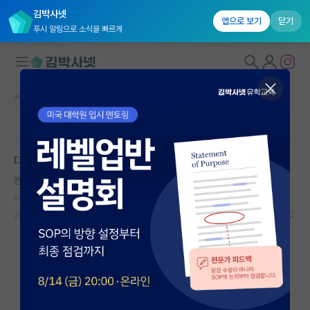
김박사넷
앱으로 보기
닫기
푸시 알림으로 소식을 빠르게
커뮤니티 홈
자유 게시판(아무개랩)
대학원생 모집
본문이 수정되지 않는 박제글입니다.
국내대학원 정보
대부분의 대학원생은 9to9 해야함
연구실&오픈랩
깐깐한 코페르니쿠스
커뮤니티
누적 신고가 50개 이상인 사용자입니다.
2024.02.09
74
21072
커뮤니티 홈
전체글보기
베스트 게시판
IF 명예의전당