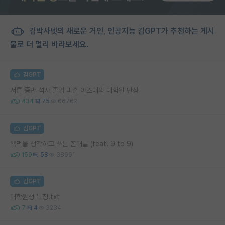
김박사넷의 새로운 거인, 인공지능 김GPT가 추천하는 게시
물로 더 멀리 바라보세요.
김GPT
서른 중반 석사 졸업 미혼 아즈매의 대학원 단상
434
75
66762
김GPT
욕먹을 생각하고 쓰는 꼰대글 (feat. 9 to 9)
159
58
38661
김GPT
대학원생 특징.txt
7
4
3234