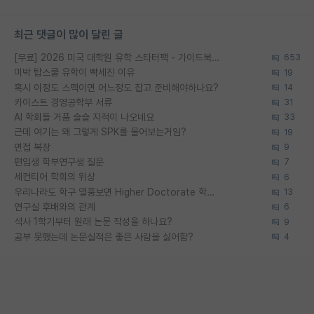
최근 댓글이 많이 달린 글
[무료] 2026 미국 대학원 유학 스타터팩 - 가이드북 & 합격자 컨택메일 템플릿
653
미박 탑스쿨 유학이 빡세진 이유
19
혹시 이정도 스펙이면 어느정도 잡고 준비해야하나요?
14
카이스트 경영공학부 서류
31
AI 학회들 거품 슬슬 지적이 나오네요
33
근데 여기는 왜 그렇게 SPK를 물어보는거임?
19
면접 복장
9
편입생 학부연구생 질문
7
세컨티어 학회의 위상
6
우리나라도 학구 열풍보면 Higher Doctorate 학위가 필요하다고 봅니다.
13
연구실 후배와의 관계
6
석사 1학기부터 원래 논문 작성을 하나요?
9
공부 못했는데 논문실적은 좋은 사람을 싫어함?
4