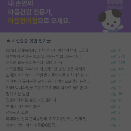
🔥 시선집중 핫한 인기글
Korea University 수학, 컴퓨터과학 이학사, UC Berkeley 산업공학 대학원 공학박사가 되는 것은 쉽지 않겠죠?
11
외부에서 괜찮은 랩을 알아보는 방법 (장문주의)
276
대학원 월급 정리해준다 (공대 기준)
275
대학원생들 교수에게 가스라이팅 당한 것은 이해가 갑니다. 안타깝네요.
120
소재분야 석박사 대학원생 + 물박사들이 착각하는 거
77
왜 후배가 못하는걸 교수님은 내 책임으로 돌리는걸까요?
7
SSH 박사과정을 그만두고 지방대 박사로 옮기면 교수의 꿈은 끝일까요?
9
편애 하는 방법
16
랩홈피에 다들 본인 사진 올리냐
13
역대급 대학원생 빌런
2
석사생의 고민
2
타대학원 컨텍 준비중인데, 지도교수님께는 언제 말씀드려야 할까요?
2
정출연 학연 박사 질문(DGIST)
2