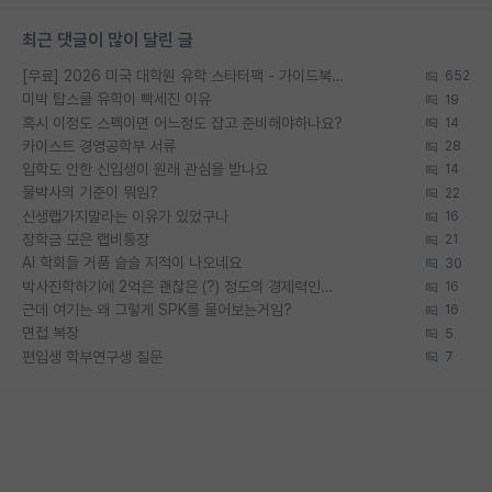
최근 댓글이 많이 달린 글
[무료] 2026 미국 대학원 유학 스타터팩 - 가이드북 & 합격자 컨택메일 템플릿
652
미박 탑스쿨 유학이 빡세진 이유
19
혹시 이정도 스펙이면 어느정도 잡고 준비해야하나요?
14
카이스트 경영공학부 서류
28
입학도 안한 신입생이 원래 관심을 받나요
14
물박사의 기준이 뭐임?
22
신생랩가지말라는 이유가 있었구나
16
장학금 모은 랩비통장
21
AI 학회들 거품 슬슬 지적이 나오네요
30
박사진학하기에 2억은 괜찮은 (?) 정도의 경제력인가요
16
근데 여기는 왜 그렇게 SPK를 물어보는거임?
16
면접 복장
5
편입생 학부연구생 질문
7