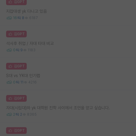
김GPT
지잡대생 yk 다니고 있음
16
8
6187
김GPT
석사후 취업 / 자대 타대 비교
0
9
1183
김GPT
S대 vs YK대 인기랩
0
11
4216
김GPT
자대(시립대)와 yk 대학원 진학 사이에서 조언을 얻고 싶습니다.
2
2
8365
김GPT