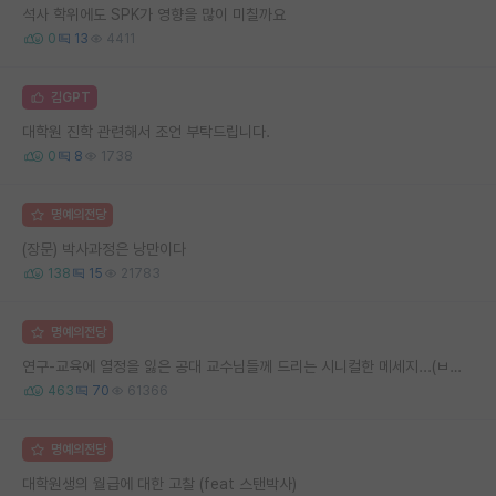
석사 학위에도 SPK가 영향을 많이 미칠까요
0
13
4411
김GPT
대학원 진학 관련해서 조언 부탁드립니다.
0
8
1738
명예의전당
(장문) 박사과정은 낭만이다
138
15
21783
명예의전당
연구-교육에 열정을 잃은 공대 교수님들께 드리는 시니컬한 메세지...(ㅂㄷㅂㄷ)
463
70
61366
명예의전당
대학원생의 월급에 대한 고찰 (feat 스탠박사)