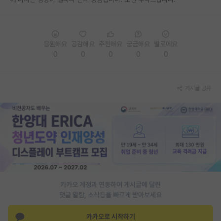
PI 전용 게시판
인문사회 계열 게시판
응원해요
공감해요
추천해요
궁금해요
별로에요
0
0
0
0
0
특수/전문대학원 게시판
반도체/AI 게시판
게시글 공유
장학금/장학생 게시판
학술 정보 게시판
홍보 게시판
커리어
유학교육
카카오 계정과 연동하여 게시글에 달린
이벤트
댓글 알람, 소식등을 빠르게 받아보세요
반도체 아카데미
카카오로 시작하기