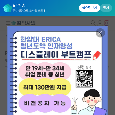
김박사넷
앱으로 보기
닫기
푸시 알림으로 소식을 빠르게
커뮤니티 홈
자유 게시판(아무개랩)
대학원생 모집
P vs YK
국내대학원 정보
깔끔한 아리스토텔레스
연구실&오픈랩
2026.06.16
7
1530
커뮤니티
커뮤니티 홈
전체글보기
베스트 게시판
IF 명예의전당