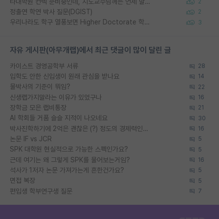
타대학원 컨텍 준비중인데, 지도교수님께는 언제 말씀드려야 할까요?
2
정출연 학연 박사 질문(DGIST)
2
우리나라도 학구 열풍보면 Higher Doctorate 학위가 필요하다고 봅니다.
3
자유 게시판(아무개랩)에서 최근 댓글이 많이 달린 글
카이스트 경영공학부 서류
28
입학도 안한 신입생이 원래 관심을 받나요
14
물박사의 기준이 뭐임?
22
신생랩가지말라는 이유가 있었구나
16
장학금 모은 랩비통장
21
AI 학회들 거품 슬슬 지적이 나오네요
30
박사진학하기에 2억은 괜찮은 (?) 정도의 경제력인가요
16
논문 IF vs JCR
5
SPK 대학원 현실적으로 가능한 스펙인가요?
5
근데 여기는 왜 그렇게 SPK를 물어보는거임?
16
석사가 1저자 논문 가져가는게 흔한건가요?
5
면접 복장
5
편입생 학부연구생 질문
7