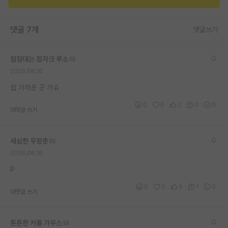
재팬라운지 🌸
댓글 7개
댓글쓰기
징징대는 장자크 루소
2026.06.16
집 가까운 곳 가슈
0
0
2
0
0
대댓글 쓰기
세심한 우장춘
2026.06.16
P
0
0
0
1
0
대댓글 쓰기
튼튼한 카를 가우스