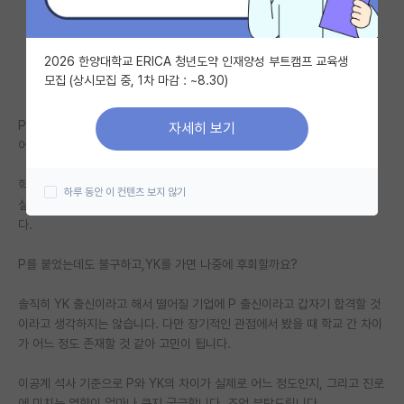
자유 게시판(아무개랩)
2026 한양대학교 ERICA 청년도약 인재양성 부트캠프 교육생
미국 유학 게시판
모집 (상시모집 중, 1차 마감 : ~8.30)
미국 대학원 합격 후기 게시판
P와 YK 중 한 곳을 선택해야 하는 상황인데, 어느 학교로 진학할지 고민되
자세히 보기
대학원생 모집 게시판
어 글을 올립니다.
대학원 합격 후기 게시판
학교의 네임밸류만 놓고 보면 P를 선택하는 것이 맞다고 생각하지만, 연구
하루 동안 이 컨텐츠 보지 않기
실 환경이나 지원 조건은 YK 쪽이 더 좋아서 쉽게 결정하지 못하고 있습니
연구실(PI) 홍보 게시판
다.
석박사 채용 정보 게시판
P를 붙었는데도 불구하고,YK를 가면 나중에 후회할까요?
임용 정보 게시판
솔직히 YK 출신이라고 해서 떨어질 기업에 P 출신이라고 갑자기 합격할 것
학부 인턴 게시판
이라고 생각하지는 않습니다. 다만 장기적인 관점에서 봤을 때 학교 간 차이
가 어느 정도 존재할 것 같아 고민이 됩니다.
취업 게시판
이공계 석사 기준으로 P와 YK의 차이가 실제로 어느 정도인지, 그리고 진로
임용 후기 게시판
에 미치는 영향이 얼마나 큰지 궁금합니다. 조언 부탁드립니다.