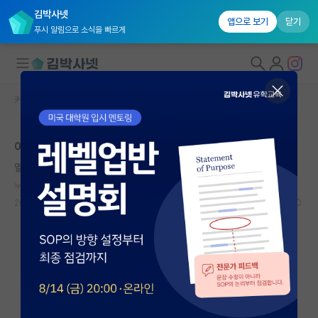
김박사넷
앱으로 보기
닫기
푸시 알림으로 소식을 빠르게
커뮤니티 홈
자유 게시판(아무개랩)
대학원생 모집
여자는 외모도 연구력의 일부지
국내대학원 정보
열정적인 카를 가우스
*
연구실&오픈랩
누적 신고가 50개 이상인 사용자입니다.
커뮤니티
2024.08.14
21
9030
커뮤니티 홈
전체글보기
베스트 게시판
IF 명예의전당