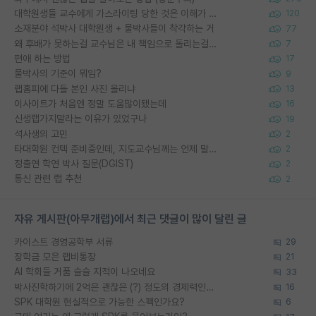
대학원생들 교수에게 가스라이팅 당한 것은 이해가 갑니다. 안타깝네요.
120
소재분야 석박사 대학원생 + 물박사들이 착각하는 거
77
왜 후배가 못하는걸 교수님은 내 책임으로 돌리는걸까요?
7
편애 하는 방법
17
물박사의 기준이 뭐임?
9
랩홈피에 다들 본인 사진 올리냐
13
이사이트가 처음엔 정말 도움많이됐는데
16
신생랩가지말라는 이유가 있었구나
19
석사생의 고민
2
타대학원 컨텍 준비중인데, 지도교수님께는 언제 말씀드려야 할까요?
2
정출연 학연 박사 질문(DGIST)
2
통신 관련 랩 추천
2
자유 게시판(아무개랩)에서 최근 댓글이 많이 달린 글
카이스트 경영공학부 서류
29
장학금 모은 랩비통장
21
AI 학회들 거품 슬슬 지적이 나오네요
33
박사진학하기에 2억은 괜찮은 (?) 정도의 경제력인가요
16
SPK 대학원 현실적으로 가능한 스펙인가요?
6