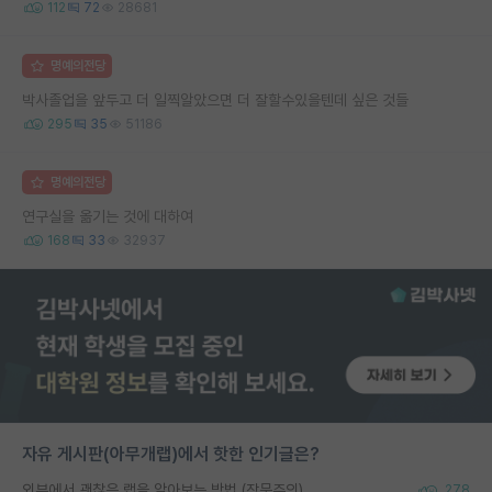
112
72
28681
명예의전당
박사졸업을 앞두고 더 일찍알았으면 더 잘할수있을텐데 싶은 것들
295
35
51186
명예의전당
연구실을 옮기는 것에 대하여
168
33
32937
자유 게시판(아무개랩)에서 핫한 인기글은?
외부에서 괜찮은 랩을 알아보는 방법 (장문주의)
278