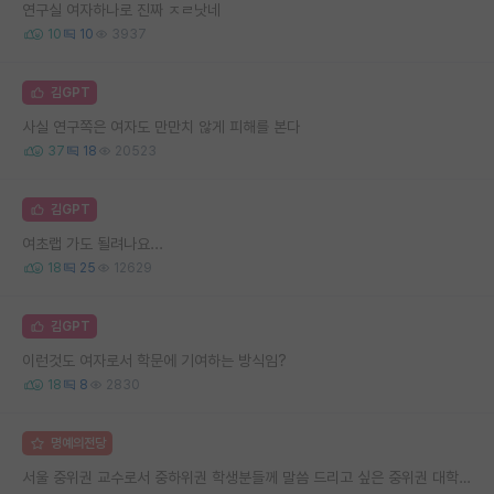
연구실 여자하나로 진짜 ㅈㄹ낫네
10
10
3937
김GPT
사실 연구쪽은 여자도 만만치 않게 피해를 본다
37
18
20523
김GPT
여초랩 가도 될려나요...
18
25
12629
김GPT
이런것도 여자로서 학문에 기여하는 방식임?
18
8
2830
명예의전당
서울 중위권 교수로서 중하위권 학생분들께 말씀 드리고 싶은 중위권 대학 연구실의 강점