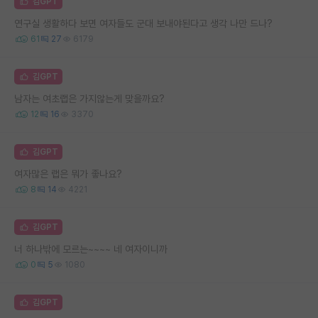
김GPT
연구실 생활하다 보면 여자들도 군대 보내야된다고 생각 나만 드나?
61
27
6179
김GPT
남자는 여초랩은 가지않는게 맞을까요?
12
16
3370
김GPT
여자많은 랩은 뭐가 좋나요?
8
14
4221
김GPT
너 하나밖에 모르는~~~~ 네 여자이니까
0
5
1080
김GPT