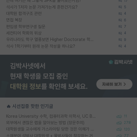
근데 여기는 왜 그렇게 SPK를 물어보는거임?
17
석사가 1저자 논문 가져가는게 흔한건가요?
5
대학원 합격구조 관련
4
면접 복장
6
편입생 학부연구생 질문
7
세컨티어 학회의 위상
4
우리나라도 학구 열풍보면 Higher Doctorate 학위가 필요하다고 봅니다.
9
석사 1학기부터 원래 논문 작성을 하나요?
4
🔥 시선집중 핫한 인기글
Korea University 수학, 컴퓨터과학 이학사, UC Berkeley 산업공학 대학원 공학박사가 되는 것은 쉽지 않겠죠?
11
외부에서 괜찮은 랩을 알아보는 방법 (장문주의)
278
대학원생들 교수에게 가스라이팅 당한 것은 이해가 갑니다. 안타깝네요.
120
소재분야 석박사 대학원생 + 물박사들이 착각하는 거
77