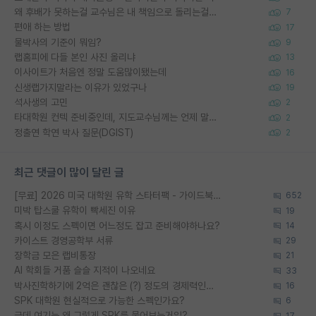
왜 후배가 못하는걸 교수님은 내 책임으로 돌리는걸까요?
7
편애 하는 방법
17
물박사의 기준이 뭐임?
9
랩홈피에 다들 본인 사진 올리냐
13
이사이트가 처음엔 정말 도움많이됐는데
16
신생랩가지말라는 이유가 있었구나
19
석사생의 고민
2
타대학원 컨텍 준비중인데, 지도교수님께는 언제 말씀드려야 할까요?
2
정출연 학연 박사 질문(DGIST)
2
최근 댓글이 많이 달린 글
[무료] 2026 미국 대학원 유학 스타터팩 - 가이드북 & 합격자 컨택메일 템플릿
652
미박 탑스쿨 유학이 빡세진 이유
19
혹시 이정도 스펙이면 어느정도 잡고 준비해야하나요?
14
카이스트 경영공학부 서류
29
장학금 모은 랩비통장
21
AI 학회들 거품 슬슬 지적이 나오네요
33
박사진학하기에 2억은 괜찮은 (?) 정도의 경제력인가요
16
SPK 대학원 현실적으로 가능한 스펙인가요?
6
근데 여기는 왜 그렇게 SPK를 물어보는거임?
17