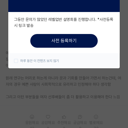
자유 게시판(아무개랩)
그동안 문의가 많았던 레벨업반 설명회를 진행합니다. *사전등록
미국 유학 게시판
시 링크 발송
미국 대학원 합격 후기 게시판
사전 등록하기
대학원생 모집 게시판
예쁜 여자 대학원생 보면 주변 남자들에게서 도움을 쉽게 얻어서 빠르게 성
대학원 합격 후기 게시판
장하는 선후배들이 있는데
하루 동안 이 컨텐츠 보지 않기
이것도 실력의 일부라고 생각하고 인정해 줘야함
연구실(PI) 홍보 게시판
원래 연구는 머리로 하는게 아니라 운과 기회를 만들어 가면서 하는건데, 여
석박사 채용 정보 게시판
자의 경우 예쁜 사람이 사회학적으로 유리하고 인정해야 하다 생각함
임용 정보 게시판
그리고 이런 부분들을 여자 선후배들이 좀 더 활용하고 이용해야 한다 느낌
학부 인턴 게시판
취업 게시판
응원해요
공감해요
추천해요
궁금해요
별로에요
임용 후기 게시판