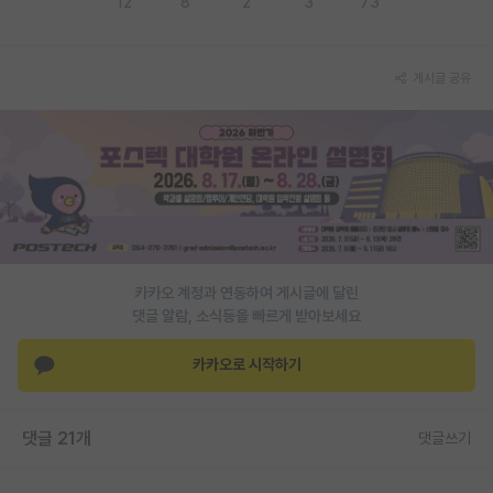
12
8
2
3
73
PI 전용 게시판
인문사회 계열 게시판
게시글 공유
특수/전문대학원 게시판
반도체/AI 게시판
장학금/장학생 게시판
학술 정보 게시판
카카오 계정과 연동하여 게시글에 달린
홍보 게시판
댓글 알람, 소식등을 빠르게 받아보세요
커리어
카카오로 시작하기
유학교육
이벤트
댓글 21개
댓글쓰기
반도체 아카데미