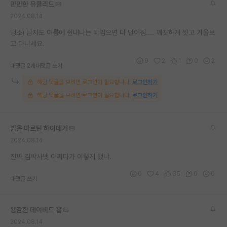
만만한 유클리드
재팬라운지 🌸
2024.08.14
냉소) 남자도 여름에 쉰내나는 티입으면 다 멀어짐.... 깨끗하게 씻고 거울보
고 다니세요.
9
2
1
0
2
대댓글 2개
대댓글 쓰기
해당 댓글을 보려면 로그인이 필요합니다.
로그인하기
해당 댓글을 보려면 로그인이 필요합니다.
로그인하기
밝은 마르틴 하이데거
2024.08.14
진짜 김박사넷 어쩌다가 이렇게 됐냐.
0
4
35
0
0
대댓글 쓰기
용감한 데이비드 흄
2024.08.14