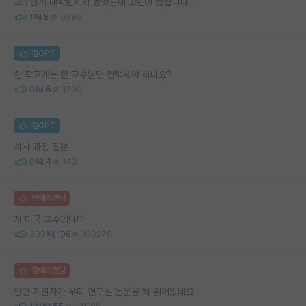
교수님께 대학원제의 받았는데 고민이 많습니다..
1
8
6395
김GPT
한 학교에는 한 교수님만 컨택해야 하나요?
0
6
1700
김GPT
석사 과정 질문
0
4
1401
명예의전당
저 미국 교수입니다
339
106
100276
명예의전당
인턴 지원자가 우리 연구실 논문을 싹 읽어왔네요