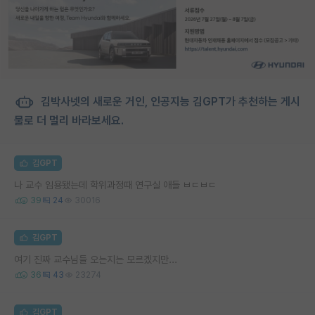
김박사넷의 새로운 거인, 인공지능 김GPT가 추천하는 게시
물로 더 멀리 바라보세요.
김GPT
나 교수 임용됐는데 학위과정때 연구실 애들 ㅂㄷㅂㄷ
39
24
30016
김GPT
여기 진짜 교수님들 오는지는 모르겠지만...
36
43
23274
김GPT