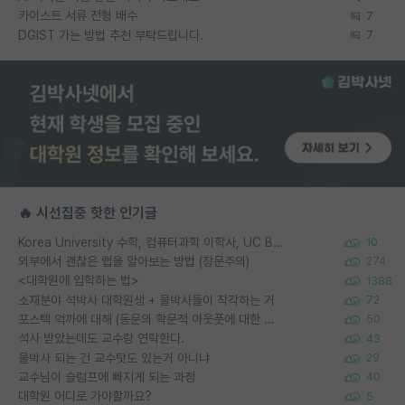
카이스트 서류 전형 배수
7
DGIST 가는 방법 추천 부탁드립니다.
7
🔥 시선집중 핫한 인기글
Korea University 수학, 컴퓨터과학 이학사, UC Berkeley 산업공학 대학원 공학박사가 되는 것은 쉽지 않겠죠?
10
외부에서 괜찮은 랩을 알아보는 방법 (장문주의)
274
<대학원에 입학하는 법>
1388
소재분야 석박사 대학원생 + 물박사들이 착각하는 거
72
포스텍 억까에 대해 (동문의 학문적 아웃풋에 대한 반박)
50
석사 받았는데도 교수랑 연락한다.
43
물박사 되는 건 교수탓도 있는거 아니냐
29
교수님이 슬럼프에 빠지게 되는 과정
40
대학원 어디로 가야할까요?
5