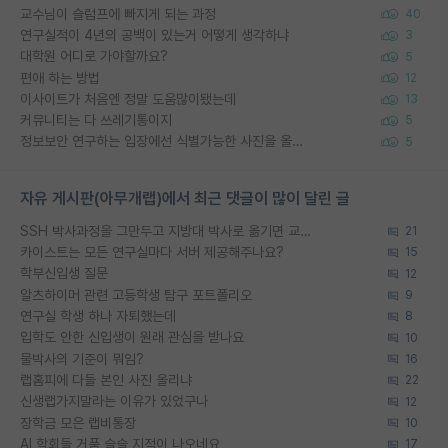
교수님이 슬럼프에 빠지게 되는 과정
40
연구실적이 4년의 공백이 있는거 어떻게 생각하냐
3
대학원 어디로 가야할까요?
5
편애 하는 방법
12
이사이트가 처음엔 정말 도움많이됐는데
13
커뮤니티는 다 쓰레기통이지
5
정보보안 연구하는 입장에선 식별가능한 사진을 올리는건 비추이긴함
5
자유 게시판(아무개랩)에서 최근 댓글이 많이 달린 글
SSH 박사과정을 그만두고 지방대 박사로 옮기면 교수의 꿈은 끝일까요?
21
카이스트는 모든 연구실마다 서버 제공해주나요?
15
학부신입생 질문
12
알츠하이머 관련 고등학생 탐구 포트폴리오
9
연구실 학생 하나 자퇴했는데
8
입학도 안한 신입생이 원래 관심을 받나요
10
물박사의 기준이 뭐임?
16
랩홈피에 다들 본인 사진 올리냐
22
신생랩가지말라는 이유가 있었구나
12
장학금 모은 랩비통장
10
AI 학회들 거품 슬슬 지적이 나오네요
17