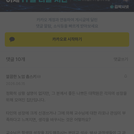
PI 전용 게시판
카카오 계정과 연동하여 게시글에 달린
인문사회 계열 게시판
댓글 알람, 소식등을 빠르게 받아보세요
특수/전문대학원 게시판
카카오로 시작하기
반도체/AI 게시판
장학금/장학생 게시판
댓글 10개
댓글쓰기
학술 정보 게시판
깔끔한 노엄 촘스키
홍보 게시판
2026.06.15
커리어
정확히 상황 설명이 없지만, 그 분께서 좋든 나쁘든 대학원은 각자의 성장을
위해 모여진 집단입니다.
유학교육
타인의 성장에 크게 신경쓰거나 그에 의해 교수님에 대한 라포나 관심이 부
이벤트
족하다고 느껴지면, 생각을 바꾸시는 것은 어떻까요?
반도체 아카데미
교수님은 학생의 성장을 지도해주시는 분이고 석사, 박사 과정생들이 그 과