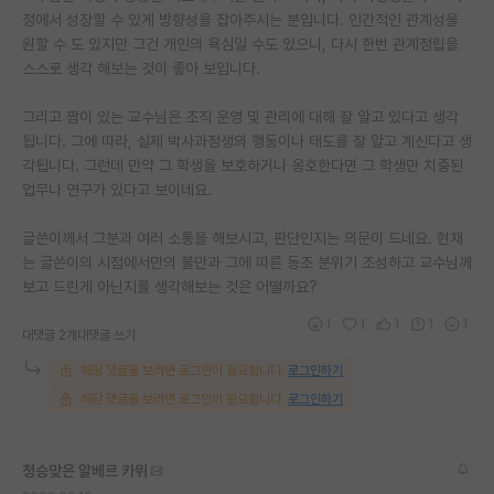
정에서 성장할 수 있게 방향성을 잡아주시는 분입니다. 인간적인 관계성을
재팬라운지 🌸
원할 수 도 있지만 그건 개인의 욕심일 수도 있으니, 다시 한번 관계정립을
스스로 생각 해보는 것이 좋아 보입니다.
그리고 짬이 있는 교수님은 조직 운영 및 관리에 대해 잘 알고 있다고 생각
됩니다. 그에 따라, 실제 박사과정생의 행동이나 태도를 잘 알고 계신다고 생
각됩니다. 그런데 만약 그 학생을 보호하거나 옹호한다면 그 학생만 치중된
업무나 연구가 있다고 보이네요.
글쓴이께서 그분과 여러 소통을 해보시고, 판단인지는 의문이 드네요. 현재
는 글쓴이의 시점에서만의 불만과 그에 따른 동조 분위기 조성하고 교수님께
보고 드린게 아닌지를 생각해보는 것은 어떨까요?
1
1
1
1
1
대댓글 2개
대댓글 쓰기
해당 댓글을 보려면 로그인이 필요합니다.
로그인하기
해당 댓글을 보려면 로그인이 필요합니다.
로그인하기
청승맞은 알베르 카뮈