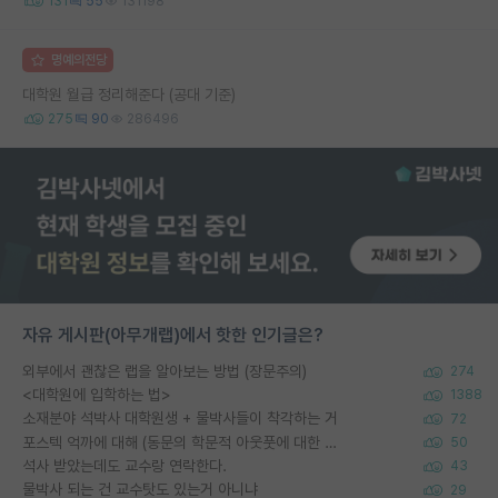
131
55
131198
명예의전당
대학원 월급 정리해준다 (공대 기준)
275
90
286496
자유 게시판(아무개랩)에서 핫한 인기글은?
외부에서 괜찮은 랩을 알아보는 방법 (장문주의)
274
<대학원에 입학하는 법>
1388
소재분야 석박사 대학원생 + 물박사들이 착각하는 거
72
포스텍 억까에 대해 (동문의 학문적 아웃풋에 대한 반박)
50
석사 받았는데도 교수랑 연락한다.
43
물박사 되는 건 교수탓도 있는거 아니냐
29