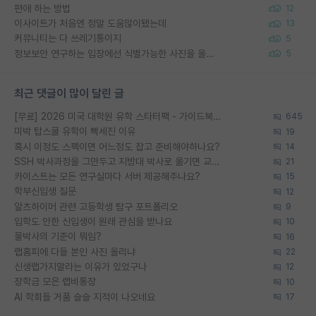
편애 하는 방법
12
이사이트가 처음엔 정말 도움많이됐는데
13
커뮤니티는 다 쓰레기통이지
5
정보보안 연구하는 입장에선 식별가능한 사진을 올리는건 비추이긴함
5
최근 댓글이 많이 달린 글
[무료] 2026 미국 대학원 유학 스타터팩 - 가이드북 & 합격자 컨택메일 템플릿
645
미박 탑스쿨 유학이 빡세진 이유
19
혹시 이정도 스펙이면 어느정도 잡고 준비해야하나요?
14
SSH 박사과정을 그만두고 지방대 박사로 옮기면 교수의 꿈은 끝일까요?
21
카이스트는 모든 연구실마다 서버 제공해주나요?
15
학부신입생 질문
12
알츠하이머 관련 고등학생 탐구 포트폴리오
9
입학도 안한 신입생이 원래 관심을 받나요
10
물박사의 기준이 뭐임?
16
랩홈피에 다들 본인 사진 올리냐
22
신생랩가지말라는 이유가 있었구나
12
장학금 모은 랩비통장
10
AI 학회들 거품 슬슬 지적이 나오네요
17