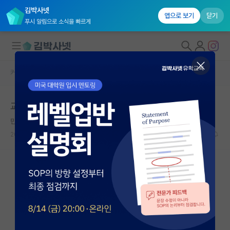
김박사넷
앱으로 보기
닫기
푸시 알림으로 소식을 빠르게
커뮤니티 홈
자유 게시판(아무개랩)
대학원생 모집
교수는 원래 박사과정은 감싸고도나요
국내대학원 정보
만만한 프랜시스 베이컨
연구실&오픈랩
2026.06.14
10
7271
커뮤니티
커뮤니티 홈
전체글보기
베스트 게시판
IF 명예의전당