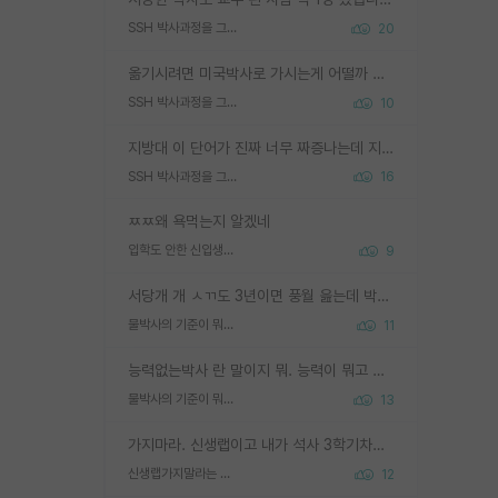
SSH 박사과정을 그만두고 지방대 박사로 옮기면 교수의 꿈은 끝일까요?
20
옮기시려면 미국박사로 가시는게 어떨까 싶네요. 교수가 꿈이면 미국박사 하고 미국교수 까지 같이 노리시는게 기회가 많지 않을까요?
SSH 박사과정을 그만두고 지방대 박사로 옮기면 교수의 꿈은 끝일까요?
10
지방대 이 단어가 진짜 너무 짜증나는데 지방대면 다 그냥 쓰레기인가요? 무슨 말 같지도 않은 댓글들이 있는건지??? 지방에도 충분히 좋은 대학 많고 충분히 잘하는 교수님들 많습니다 포항공대 4개 IST 대표 지거국들 여기 모두 다 지방에 있고 여기 출신들 중에 교수하는 분들 적지 않습니다 지거국 출신이 무슨 교수를 하냐?라고 생각할 사람들 많은데 상위 대표 지거국에 아웃라이어들 많습니다 결국 개인의 연구역량과 실적이 중요합니다 이 역량을 펼치는데 있어서 지도교수와의 합도 중요합니다. 그리고 경력이 필요하면 해외포닥까지 다녀오세요
SSH 박사과정을 그만두고 지방대 박사로 옮기면 교수의 꿈은 끝일까요?
16
ㅉㅉ왜 욕먹는지 알겠네
입학도 안한 신입생이 원래 관심을 받나요
9
서당개 개 ㅅㄲ도 3년이면 풍월 읊는데 박사 5년 이상 대리고 있으면서 물된건 교수 탓 맞는ㄱ게 거기가 서당이 아니란 소리임
물박사의 기준이 뭐임?
11
능력없는박사 란 말이지 뭐. 능력이 뭐고 능력이 있다는게 뭔지는 사람마다 기준이 다르니까 얘기해봐야 서로 자기 기준만 얘기해서 논쟁이 끝이 안나고. 주위에서 능력있고 야심있는 신입생이 교수가 유의미한 피드백을 아예 안주면서 제대로된 과제에 참여해볼 기회도 제공하지 않고 잡일 뺑뺑이만 돌려서 맨날 단순작업만 하면서 밤새다가 눈빛이 점점 죽어가는걸 본 사람은 물박사는 교수탓이라고 하고, 교수는 이것저것 알려도 주고 기회도 주고 사수 동기 붙여주면서 어떻게든 끌고가려고 하는데 본인이 매일 뺀질거리면서 출근 하는둥마는둥 하다가 기껏 와서도 폰이나 쳐다보다가 실험 망치고 저녁약속있어서 먼저 가볼게요~ 하는걸 본 사람은 물박사는 본인탓이라고 함.
물박사의 기준이 뭐임?
13
가지마라. 신생랩이고 내가 석사 3학기차인데 최고참인데 나도 아무것도 모르는데 교수가 후배들 왜 논문 교육 안시키냐. 논문 왜 안 써오냐 닦달한다
신생랩가지말라는 이유가 있었구나
12