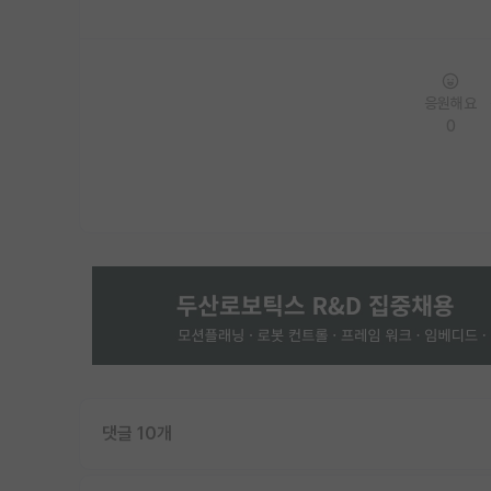
응원해요
0
댓글 10개