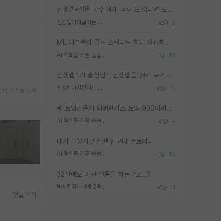
신생랩+젊은 교수 이게 ㄹㅇ 모 아니면 도인듯.
신생랩가지말라는 이유가 있었구나
9
ML 대부분이 골드 스탠다드 하나 상정해놓고 (벤치마크 데이터셋이 여러 개면 여러 개 상정) 그거 얼마나 잘 맞추나 싸움임 가끔 번뜩이는 설계 철학을 보여주는 논문들도 있지만 대부분 그거 성적 얼마나 더 올리느라에 혈안이 되어 있는 측면이 잇음
AI 학회들 거품 슬슬 지적이 나오네요
10
신생랩 1기 출신인데 신생랩은 줠라 무거운 바벨 같은거임. 들면 대박인데 못들면 깔려 죽음. 아무도 알려주지 않는 환경에서 자생해야하지만, 일단 살아남았다면 그 어떤 사람보다 악착같고 생존력 높은 사람으로 거듭날 수 있음
신생랩가지말라는 이유가 있었구나
12
게시글 공유
뭐 토익같은게 되버린거죠 토익 900이라고 영어잘하는건 아닙니다만 잘하는사람은 다 900을 넘는 그런
AI 학회들 거품 슬슬 지적이 나오네요
9
내가 그렇게 말할땐 신고나 누르더니
AI 학회들 거품 슬슬 지적이 나오네요
10
32살에도 이런 질문을 하는군요...?
박사진학하기에 2억은 괜찮은 (?) 정도의 경제력인가요
11
댓글쓰기