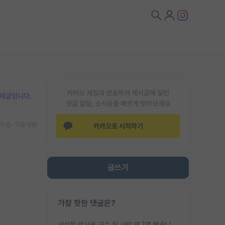
카카오 계정과 연동하여 게시글에 달린
박제글입니다.
댓글 알람, 소식등을 빠르게 받아보세요
기
댓글 알람
카카오로 시작하기
글쓰기
가장 핫한 댓글은?
서성한 박사로 교수 된 사람 딱 1명 봤습니다. 근데 지방대 박사로 교수된 거는 기적이 일어나야되요. 서성한 학부부터여도 빡센게 교수임용일텐데 지방대박사로 무슨 교수가 되나요...... 중소기업/중견기업 팀장급/연구소장급이나 될거 같네요.