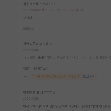
젊은 호르헤 보르헤스
2026.06.16
누적 신고가 20개 이상인 사용자입니다.
부산대ㄱ
대댓글 쓰기
취한 니콜라 테슬라
2026.06.16
ㅋㅋ 글도 어설픈 것이... 무식한 티가 많이 난다.. 장난글 올리지
대댓글 1개
대댓글 쓰기
해당 댓글을 보려면 로그인이 필요합니다.
로그인하기
행복한 장 폴 사르트르
2026.06.16
미국 유학 생각이면 SK 못 갈거면 P보다는 오히려 YK가 잘 보내