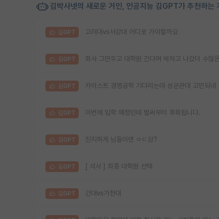
김박사넷의 새로운 거인, 인공지능 김GPT가 추천하는 
고려대vs서강대 어디로 가야할까요
김GPT
회사 그만두고 대학원 간다며 박차고 나갔더 수많
김GPT
카이스트 경영공학 기다리는데 성균관대 고민되네
김GPT
이번에 입학 예정인데 벌써부터 후회됩니다.
김GPT
진지하게 님들이면 ㅇㄷ감?
김GPT
[ 석사 ] 최종 대학원 선택
김GPT
건대vs가천대
김GPT