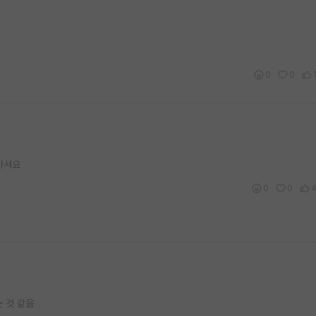
0
0
 마셔요
0
0
는 것 같음