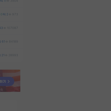
11
3904
0
2
973
43
107087
61
84189
21
28993