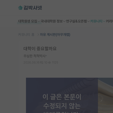
대학원생 모집
국내대학원 정보
연구실&오픈랩
커뮤니티
커리
커뮤니티 홈
자유 게시판(아무개랩)
대학이 중요할까요
무심한 척척박사
*
2026.06.16
10
1125