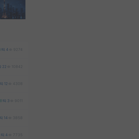
6
4
9274
22
10842
12
4308
8
3
9011
14
3858
2
4
7735