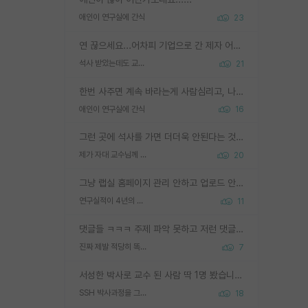
애인이 연구실에 간식
23
연 끊으세요...어차피 기업으로 간 제자 어떻게 못합니다. 기업에서는 교수들 사기꾼으로 보는 시선도 강하고, 앞에서나 교수님하고 떠받들어주지 많이 무시합니다. 영향력도 0에 수렴합니다. 그리고 생각해보십시오. 석사로 기업간 제자가 무슨 힘이 있다고 과제를 달라고 합니까? 말만 교수지 무능력자라고 생각합니다. 세금이 아깝습니다.
석사 받았는데도 교수랑 연락한다.
21
한번 사주면 계속 바라는게 사람심리고, 나중에 안사주면 말이 나옵니다. 그리고 작성자분 커플이 한번 그런 행동을 하면, 선례로 남아 이상하게도 문화로 자리잡을수도 있습니다. 애꿎은 다른 학생들은 생각도 안했는데, 간식을 사가야하는 피해를 볼 수 있습니다. 다 경험에서 우러나온 댓글입니다... 제발 이상한 선례를 만들지 마세요.
애인이 연구실에 간식
16
그런 곳에 석사를 가면 더더욱 안된다는 것을 깨달으시면 된겁니다!
제가 자대 교수님께 무례하게 행동한 걸까요?
20
그냥 랩실 홈페이지 관리 안하고 업로드 안한거 아님?
연구실적이 4년의 공백이 있는거 어떻게 생각하냐
11
댓글들 ㅋㅋㅋ 주제 파악 못하고 저런 댓글들을 쓰네. 조직에 인간이 얼마나 중요한데 걱정될 수도 있지 ㅋㅋ 본인들은 퍽이나 잘하나봐 ? 현실은 남들한테 욕 안 먹는 1인분만 하는 것도 힘들텐데 ?
진짜 제발 적당히 똑똑한 박사과정이라도 위에 있었으면..
7
서성한 박사로 교수 된 사람 딱 1명 봤습니다. 근데 지방대 박사로 교수된 거는 기적이 일어나야되요. 서성한 학부부터여도 빡센게 교수임용일텐데 지방대박사로 무슨 교수가 되나요...... 중소기업/중견기업 팀장급/연구소장급이나 될거 같네요.
SSH 박사과정을 그만두고 지방대 박사로 옮기면 교수의 꿈은 끝일까요?
18