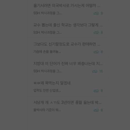
옮기시려면 미국박사로 가시는게 어떨까 싶네요. 교수가 꿈이면 미국박사 하고 미국교수 까지 같이 노리시는게 기회가 많지 않을까요?
SSH 박사과정을 그만두고 지방대 박사로 옮기면 교수의 꿈은 끝일까요?
8
교수 뽑는데 출신 학교는 생각보다 그렇게 안 봄. 앞으로는 더 안 보게 될거임. 박사는 어디서 진행해도 됨. 단, 제대로 쌓고 좋은 실적 만들 수 있다면. 그런데 지방대는 그럴 가능성이 지극히 낮음. 나만 열심히 잘 하면 된다? 인간은 주변 환경에 지배되는 나약한 존재임. 주변의 지방대 대학원생과 섞이고 지방 특유의 여유로움 또는 나쁘게 얘기해서 나태함에 젖어 살다보면 교수의 꿈 자체를 잊어버리게 될 가능성도 있음. 주변 환경이 70~80%임.
SSH 박사과정을 그만두고 지방대 박사로 옮기면 교수의 꿈은 끝일까요?
8
그보다도 신기할정도로 교수가 편애하면 그사람만 논문이 되더라구요 내용이 다른 사람보다 허접해도요
가슴에 손을 올려놓고 싫어하는 사람 불공정하게 리뷰
8
지방대 이 단어가 진짜 너무 짜증나는데 지방대면 다 그냥 쓰레기인가요? 무슨 말 같지도 않은 댓글들이 있는건지??? 지방에도 충분히 좋은 대학 많고 충분히 잘하는 교수님들 많습니다 포항공대 4개 IST 대표 지거국들 여기 모두 다 지방에 있고 여기 출신들 중에 교수하는 분들 적지 않습니다 지거국 출신이 무슨 교수를 하냐?라고 생각할 사람들 많은데 상위 대표 지거국에 아웃라이어들 많습니다 결국 개인의 연구역량과 실적이 중요합니다 이 역량을 펼치는데 있어서 지도교수와의 합도 중요합니다. 그리고 경력이 필요하면 해외포닥까지 다녀오세요
SSH 박사과정을 그만두고 지방대 박사로 옮기면 교수의 꿈은 끝일까요?
16
ㅉㅉ왜 욕먹는지 알겠네
입학도 안한 신입생이 원래 관심을 받나요
8
서당개 개 ㅅㄲ도 3년이면 풍월 읊는데 박사 5년 이상 대리고 있으면서 물된건 교수 탓 맞는ㄱ게 거기가 서당이 아니란 소리임
물박사의 기준이 뭐임?
8