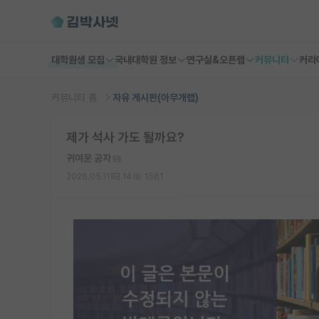
대학원생 모집
국내대학원 정보
연구실&오픈랩
커뮤니티
커리
커뮤니티 홈
자유 게시판(아무개랩)
제가 석사 가도 될까요?
귀여운 공자
2026.05.11
14
1561