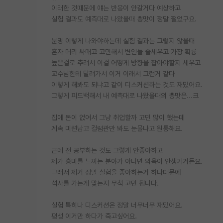
이러한 것때문에 얘는 반응이 안갈거다 예상하고
실험 결과도 예측대로 나왔을때 뽕맛이 정말 쩔었구요.
분명 이렇게 나와야하는데 실험 결과는 그렇지 않을때
혼자 머리 싸매고 고민해서 변인들 줄세우고 가장 확륭
높은걸로 추려서 이걸 어떻게 방향을 잡아야할지 세우고
교수님한테 달려가서 이거 이래서 그런거 같다
이렇게 해봐도 되냐고 같이 디스커션하는 것도 재밌어요.
그렇게 피드백해서 내 예측대로 나왔을때의 뽕맛은...크
집에 돈이 없어서 그냥 취업할까 고민 많이 했는데
계속 미련남고 컬럼관만 봐도 눈물나고 원통해요.
근데 전 공부하는 것도 그렇게 안좋아하고
제가 흥미를 느끼는 분야가 아니면 의욕이 안생기거든요.
그래서 제거 정말 실험을 좋아하는거 하나때문에
석사를 가는게 맞는지 무척 고민 됩니다.
실험 특히나 디스커션은 정말 너무너무 재밌어요.
평생 이거만 하다가 죽고싶어요.