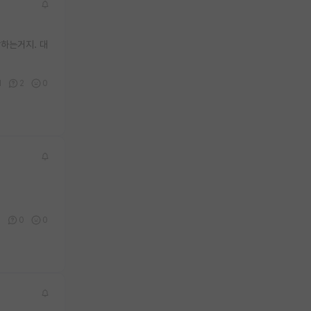
발하는거지. 대
1
2
0
2
0
0