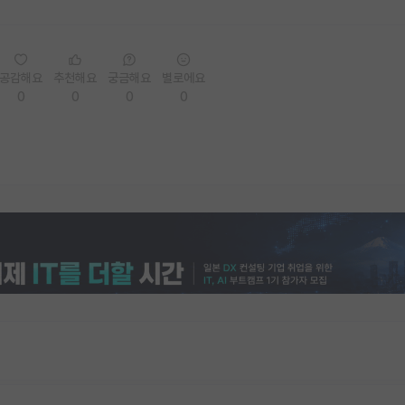
공감해요
추천해요
궁금해요
별로에요
0
0
0
0