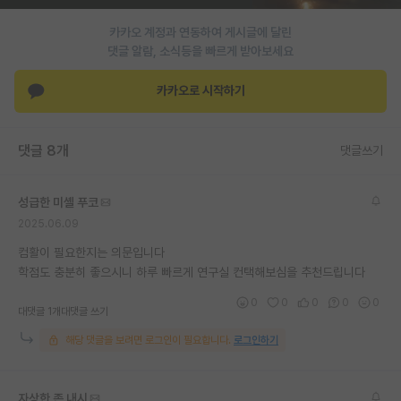
재팬라운지 🌸
카카오 계정과 연동하여 게시글에 달린
댓글 알람, 소식등을 빠르게 받아보세요
카카오로 시작하기
댓글 8개
댓글쓰기
성급한 미셸 푸코
2025.06.09
컴활이 필요한지는 의문입니다
학점도 충분히 좋으시니 하루 빠르게 연구실 컨택해보심을 추천드립니다
0
0
0
0
0
대댓글 1개
대댓글 쓰기
해당 댓글을 보려면 로그인이 필요합니다.
로그인하기
자상한 존 내시