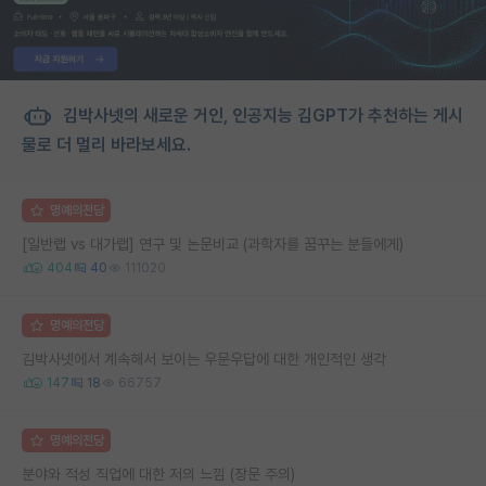
김박사넷의 새로운 거인, 인공지능 김GPT가 추천하는 게시
물로 더 멀리 바라보세요.
명예의전당
[일반랩 vs 대가랩] 연구 및 논문비교 (과학자를 꿈꾸는 분들에게)
404
40
111020
명예의전당
김박사넷에서 계속해서 보이는 우문우답에 대한 개인적인 생각
147
18
66757
명예의전당
분야와 적성 직업에 대한 저의 느낌 (장문 주의)