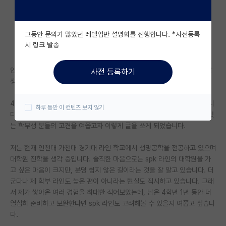
자유 게시판(아무개랩)
그동안 문의가 많았던 레벨업반 설명회를 진행합니다. *사전등록
미국 유학 게시판
시 링크 발송
미국 대학원 합격 후기 게시판
안녕하세요, 현재 학부 3학년 수료 후 4학년 복학 예정인 생명공학 계열 학
사전 등록하기
대학원생 모집 게시판
생입니다.
대학원 합격 후기 게시판
4학년으로 복학하게 되면서 이런저런 진로 고민이 정말 깊어지는 것 같습니
하루 동안 이 컨텐츠 보지 않기
다. 김박사넷에서 활동하고 계시는 여러 석박사 분들과 같은 고민을 하고 있
연구실(PI) 홍보 게시판
는 학부생 분들의 고견을 여쭙고자 이렇게 글을 쓰게 되었습니다.
석박사 채용 정보 게시판
저는 현재 인천대 가천대 경기대 라인 학교에서 생명공학을 전공하고 있으며
대학원 진학을 생각 중입니다. 솔직한 마음으로는 spk 라인의 대학원을 가
임용 정보 게시판
고 싶은 마음이 크지만, 분명 쉽지 않은 길이라는 것을 잘 알고 있습니다. 더
학부 인턴 게시판
군다나 제 학부 라인도 높은 편이 아니라는 현실도 직시하고 있습니다. 그래
서 제가 쌓아온 여러 경험을 최대한 적어보았는데, 남은 4학년 1년 동안 더
취업 게시판
열심히 준비하고 보완한다면 spk 라인도 고려해볼 수 있을지 여쭙고 싶습니
다.
임용 후기 게시판