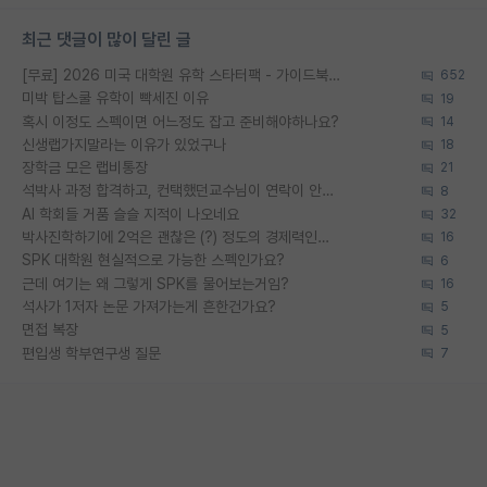
최근 댓글이 많이 달린 글
[무료] 2026 미국 대학원 유학 스타터팩 - 가이드북 & 합격자 컨택메일 템플릿
652
미박 탑스쿨 유학이 빡세진 이유
19
혹시 이정도 스펙이면 어느정도 잡고 준비해야하나요?
14
신생랩가지말라는 이유가 있었구나
18
장학금 모은 랩비통장
21
석박사 과정 합격하고, 컨택했던교수님이 연락이 안됩니다...
8
AI 학회들 거품 슬슬 지적이 나오네요
32
박사진학하기에 2억은 괜찮은 (?) 정도의 경제력인가요
16
SPK 대학원 현실적으로 가능한 스펙인가요?
6
근데 여기는 왜 그렇게 SPK를 물어보는거임?
16
석사가 1저자 논문 가져가는게 흔한건가요?
5
면접 복장
5
편입생 학부연구생 질문
7