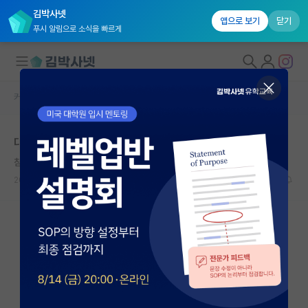
김박사넷
앱으로 보기
닫기
푸시 알림으로 소식을 빠르게
커뮤니티 홈
자유 게시판(아무개랩)
대학원생 모집
대학원 목표 설정에 대한 고민
국내대학원 정보
침착한 공자
연구실&오픈랩
2025.06.09
8
1360
커뮤니티
커뮤니티 홈
전체글보기
베스트 게시판
IF 명예의전당