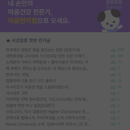
🔥 시선집중 핫한 인기글
외부에서 괜찮은 랩을 알아보는 방법 (장문주의)
278
대학원생들 교수에게 가스라이팅 당한 것은 이해가 갑니다. 안타깝네요.
120
소재분야 석박사 대학원생 + 물박사들이 착각하는 거
77
왜 후배가 못하는걸 교수님은 내 책임으로 돌리는걸까요?
7
편애 하는 방법
17
랩홈피에 다들 본인 사진 올리냐
13
이사이트가 처음엔 정말 도움많이됐는데
16
석사생의 고민
2
타대학원 컨텍 준비중인데, 지도교수님께는 언제 말씀드려야 할까요?
2
정출연 학연 박사 질문(DGIST)
2
우리나라도 학구 열풍보면 Higher Doctorate 학위가 필요하다고 봅니다.
4
컨택이후 랩매니저, PhD학생들 소개 시켜주신거면 거의 컨펌에 가깝나요?
2
Korea University 수학, 컴퓨터과학 이학사, UC Berkeley 산업공학 대학원 공학박사가 되는 것은 쉽지 않겠죠?
11