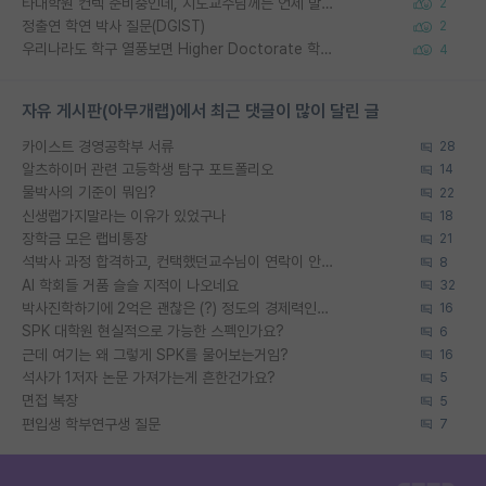
타대학원 컨텍 준비중인데, 지도교수님께는 언제 말씀드려야 할까요?
2
정출연 학연 박사 질문(DGIST)
2
우리나라도 학구 열풍보면 Higher Doctorate 학위가 필요하다고 봅니다.
4
자유 게시판(아무개랩)에서 최근 댓글이 많이 달린 글
카이스트 경영공학부 서류
28
알츠하이머 관련 고등학생 탐구 포트폴리오
14
물박사의 기준이 뭐임?
22
신생랩가지말라는 이유가 있었구나
18
장학금 모은 랩비통장
21
석박사 과정 합격하고, 컨택했던교수님이 연락이 안됩니다...
8
AI 학회들 거품 슬슬 지적이 나오네요
32
박사진학하기에 2억은 괜찮은 (?) 정도의 경제력인가요
16
SPK 대학원 현실적으로 가능한 스펙인가요?
6
근데 여기는 왜 그렇게 SPK를 물어보는거임?
16
석사가 1저자 논문 가져가는게 흔한건가요?
5
면접 복장
5
편입생 학부연구생 질문
7