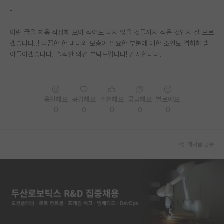
-
PI 전용 게시판
이런 글을 처음 작성해 보아 적어도 되지 않을 것들까지 적은 것인지 잘 모르
인문사회 계열 게시판
겠습니다..! 따끔한 한 마디와 보충이 필요한 부분에 대한 조언도 겸허히 받
아들이겠습니다. 솔직한 의견 부탁드립니다! 감사합니다.
특수/전문대학원 게시판
반도체/AI 게시판
장학금/장학생 게시판
응원해요
공감해요
추천해요
궁금해요
별로에요
0
0
0
0
0
학술 정보 게시판
홍보 게시판
게시글 공유
커리어
유학교육
이벤트
반도체 아카데미