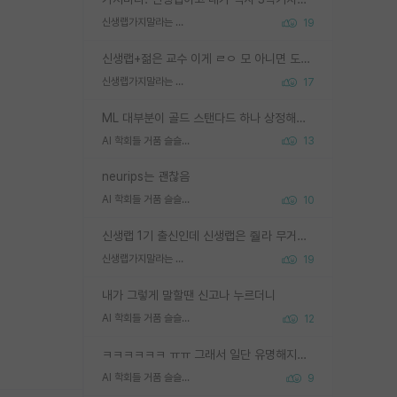
신생랩가지말라는 이유가 있었구나
19
신생랩+젊은 교수 이게 ㄹㅇ 모 아니면 도인듯.
신생랩가지말라는 이유가 있었구나
17
ML 대부분이 골드 스탠다드 하나 상정해놓고 (벤치마크 데이터셋이 여러 개면 여러 개 상정) 그거 얼마나 잘 맞추나 싸움임 가끔 번뜩이는 설계 철학을 보여주는 논문들도 있지만 대부분 그거 성적 얼마나 더 올리느라에 혈안이 되어 있는 측면이 잇음
AI 학회들 거품 슬슬 지적이 나오네요
13
neurips는 괜찮음
AI 학회들 거품 슬슬 지적이 나오네요
10
신생랩 1기 출신인데 신생랩은 줠라 무거운 바벨 같은거임. 들면 대박인데 못들면 깔려 죽음. 아무도 알려주지 않는 환경에서 자생해야하지만, 일단 살아남았다면 그 어떤 사람보다 악착같고 생존력 높은 사람으로 거듭날 수 있음
신생랩가지말라는 이유가 있었구나
19
내가 그렇게 말할땐 신고나 누르더니
AI 학회들 거품 슬슬 지적이 나오네요
12
ㅋㅋㅋㅋㅋㅋ ㅠㅠ 그래서 일단 유명해지는게 중요한거같습니다
AI 학회들 거품 슬슬 지적이 나오네요
9