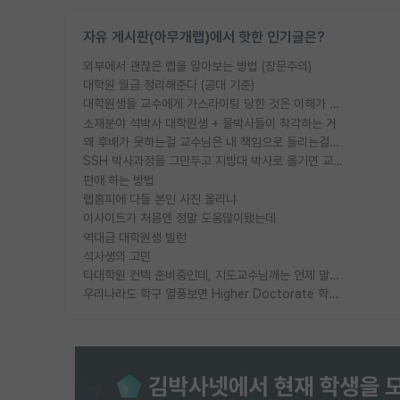
자유 게시판(아무개랩)에서 핫한 인기글은?
외부에서 괜찮은 랩을 알아보는 방법 (장문주의)
대학원 월급 정리해준다 (공대 기준)
대학원생들 교수에게 가스라이팅 당한 것은 이해가 갑니다. 안타깝네요.
소재분야 석박사 대학원생 + 물박사들이 착각하는 거
왜 후배가 못하는걸 교수님은 내 책임으로 돌리는걸까요?
SSH 박사과정을 그만두고 지방대 박사로 옮기면 교수의 꿈은 끝일까요?
편애 하는 방법
랩홈피에 다들 본인 사진 올리냐
이사이트가 처음엔 정말 도움많이됐는데
역대급 대학원생 빌런
석사생의 고민
타대학원 컨텍 준비중인데, 지도교수님께는 언제 말씀드려야 할까요?
우리나라도 학구 열풍보면 Higher Doctorate 학위가 필요하다고 봅니다.