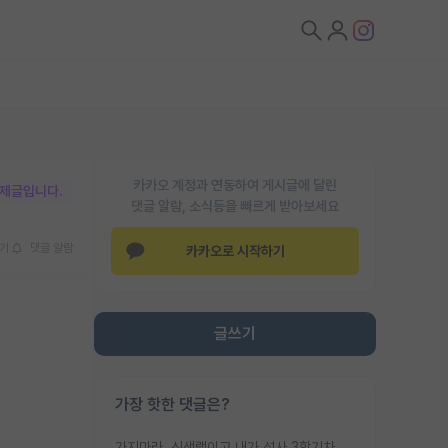
카카오 계정과 연동하여 게시글에 달린
박제글입니다.
댓글 알람, 소식등을 빠르게 받아보세요
기
댓글 알람
카카오로 시작하기
글쓰기
가장 핫한 댓글은?
가지마라. 신생랩이고 내가 석사 3학기차인데 최고참인데 나도 아무것도 모르는데 교수가 후배들 왜 논문 교육 안시키냐. 논문 왜 안 써오냐 닦달한다