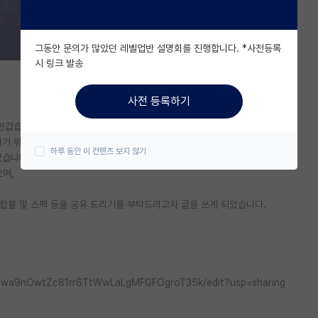
그동안 문의가 많았던 레벨업반 설명회를 진행합니다. *사전등록
시 링크 발송
사전 등록하기
반갑습니다.
하기 위해
하루 동안 이 컨텐츠 보지 않기
었습니다.
으며,
합불 및 스펙 등을 공유 드리기를 부탁드리고자 글을 쓰게 되었습니다.
eyQwa9nOwtZc81rr6TtWwLaLgMFGFOgroT35k/edit?usp=sharing