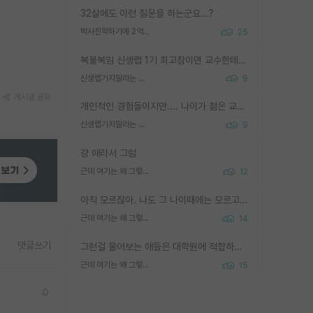
32살에도 이런 질문을 하는군요...?
박사진학하기에 2억은 괜찮은 (?) 정도의 경제력인가요
25
복불복임 신생랩 1기 최고참이면 교수한테 직접 지도받는 시간이 매우 많음 제대로 된 교수라면 말이지 그게 아니라면 그냥 넌 해방 불가능한 노예 1호에 감점쓰레기통이 되는거고
신생랩가지말라는 이유가 있었구나
9
게시글 공유
개인적인 경험들이지만.... 나이가 젊은 교수일수록 꼰대라는 가면을 쓴 채로 무례함을 행동하는 경우가 거의 90% 정도였음. 나이가 어린데 다른 또래들과 달리 명예, 권력, 재력까지 얻었으니 세상 다 가진 기분이겠지. 오히러 나이 든 교수들이 행동과 말을 더 조심하시더라.
신생랩가지말라는 이유가 있었구나
9
걍 애라서 그럼
근데 여기는 왜 그렇게 SPK를 물어보는거임?
12
아직 모르잖아. 나도 그 나이때에는 모르고 평가 받고 안심하고 싶었어.
근데 여기는 왜 그렇게 SPK를 물어보는거임?
14
댓글쓰기
그런걸 물어보는 애들은 대학원에 적합하지 않다
근데 여기는 왜 그렇게 SPK를 물어보는거임?
15