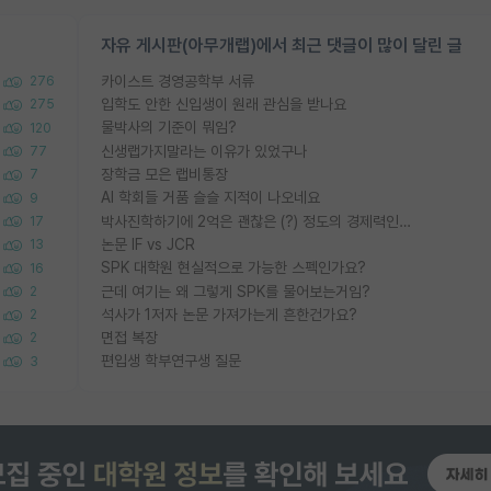
자유 게시판(아무개랩)에서 최근 댓글이 많이 달린 글
카이스트 경영공학부 서류
276
입학도 안한 신입생이 원래 관심을 받나요
275
물박사의 기준이 뭐임?
120
신생랩가지말라는 이유가 있었구나
77
장학금 모은 랩비통장
7
AI 학회들 거품 슬슬 지적이 나오네요
9
박사진학하기에 2억은 괜찮은 (?) 정도의 경제력인가요
17
논문 IF vs JCR
13
SPK 대학원 현실적으로 가능한 스펙인가요?
16
근데 여기는 왜 그렇게 SPK를 물어보는거임?
2
석사가 1저자 논문 가져가는게 흔한건가요?
2
면접 복장
2
편입생 학부연구생 질문
3