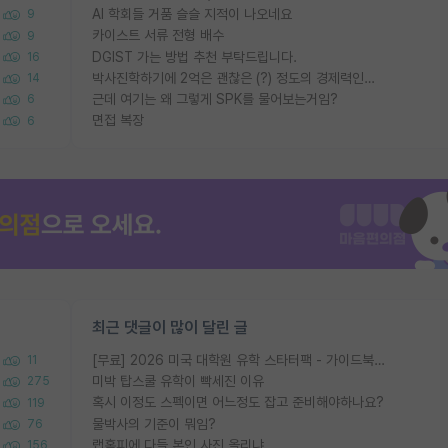
AI 학회들 거품 슬슬 지적이 나오네요
9
카이스트 서류 전형 배수
9
DGIST 가는 방법 추천 부탁드립니다.
16
박사진학하기에 2억은 괜찮은 (?) 정도의 경제력인가요
14
근데 여기는 왜 그렇게 SPK를 물어보는거임?
6
면접 복장
6
최근 댓글이 많이 달린 글
[무료] 2026 미국 대학원 유학 스타터팩 - 가이드북 & 합격자 컨택메일 템플릿
11
미박 탑스쿨 유학이 빡세진 이유
275
혹시 이정도 스펙이면 어느정도 잡고 준비해야하나요?
119
물박사의 기준이 뭐임?
76
랩홈피에 다들 본인 사진 올리냐
156