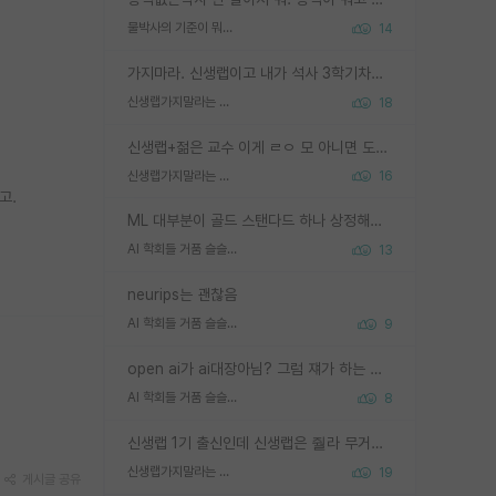
물박사의 기준이 뭐임?
14
가지마라. 신생랩이고 내가 석사 3학기차인데 최고참인데 나도 아무것도 모르는데 교수가 후배들 왜 논문 교육 안시키냐. 논문 왜 안 써오냐 닦달한다
신생랩가지말라는 이유가 있었구나
18
신생랩+젊은 교수 이게 ㄹㅇ 모 아니면 도인듯.
신생랩가지말라는 이유가 있었구나
16
고.
ML 대부분이 골드 스탠다드 하나 상정해놓고 (벤치마크 데이터셋이 여러 개면 여러 개 상정) 그거 얼마나 잘 맞추나 싸움임 가끔 번뜩이는 설계 철학을 보여주는 논문들도 있지만 대부분 그거 성적 얼마나 더 올리느라에 혈안이 되어 있는 측면이 잇음
AI 학회들 거품 슬슬 지적이 나오네요
13
neurips는 괜찮음
AI 학회들 거품 슬슬 지적이 나오네요
9
open ai가 ai대장아님? 그럼 쟤가 하는 말이 다 맞겠네
AI 학회들 거품 슬슬 지적이 나오네요
8
신생랩 1기 출신인데 신생랩은 줠라 무거운 바벨 같은거임. 들면 대박인데 못들면 깔려 죽음. 아무도 알려주지 않는 환경에서 자생해야하지만, 일단 살아남았다면 그 어떤 사람보다 악착같고 생존력 높은 사람으로 거듭날 수 있음
신생랩가지말라는 이유가 있었구나
19
게시글 공유