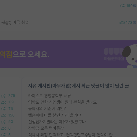
160
 -&gt; 미국 취업
173
자유 게시판(아무개랩)에서 최근 댓글이 많이 달린 글
카이스트 경영공학부 서류
275
입학도 안한 신입생이 원래 관심을 받나요
119
물박사의 기준이 뭐임?
76
랩홈피에 다들 본인 사진 올리냐
156
신생랩가지말라는 이유가 있었구나
50
장학금 모은 랩비통장
6
석박사 과정 합격하고, 컨택했던교수님이 연락이 안됩니다...
5