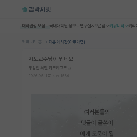
대학원생 모집
국내대학원 정보
연구실&오픈랩
커뮤니티
커리
커뮤니티 홈
자유 게시판(아무개랩)
지도교수님이 밉네요
무심한 쇠렌 키르케고르
2026.05.11
4
1566