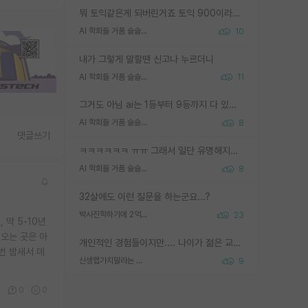
뭐 토익같은게 되버린거죠 토익 900이라고 영어잘하는건 아닙니다만 잘하는사람은 다 900을 넘는 그런
AI 학회들 거품 슬슬 지적이 나오네요
10
내가 그렇게 말할땐 신고나 누르더니
AI 학회들 거품 슬슬 지적이 나오네요
11
그거도 아님 ai는 1등부터 9등까지 다 있음 그거도 없는 사람은 뭐냐 교수가 그냥 못하게 한거 1등급도 교수가 막으면 안됨
AI 학회들 거품 슬슬 지적이 나오네요
8
댓글쓰기
ㅋㅋㅋㅋㅋㅋ ㅠㅠ 그래서 일단 유명해지는게 중요한거같습니다
AI 학회들 거품 슬슬 지적이 나오네요
8
32살에도 이런 질문을 하는군요...?
박사진학하기에 2억은 괜찮은 (?) 정도의 경제력인가요
23
 딱 5-10년
오는 곳은 아
개인적인 경험들이지만.... 나이가 젊은 교수일수록 꼰대라는 가면을 쓴 채로 무례함을 행동하는 경우가 거의 90% 정도였음. 나이가 어린데 다른 또래들과 달리 명예, 권력, 재력까지 얻었으니 세상 다 가진 기분이겠지. 오히러 나이 든 교수들이 행동과 말을 더 조심하시더라.
번 밤새서 데
신생랩가지말라는 이유가 있었구나
9
0
0
0