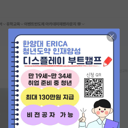
어
유학교육
이벤트
반도체 아카데미
재팬라운지 🌸
스크랩
신고하