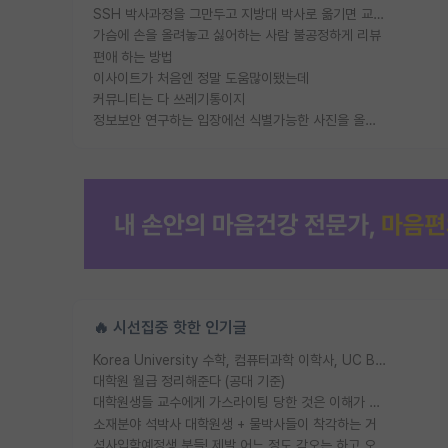
SSH 박사과정을 그만두고 지방대 박사로 옮기면 교수의 꿈은 끝일까요?
가슴에 손을 올려놓고 싫어하는 사람 불공정하게 리뷰
편애 하는 방법
이사이트가 처음엔 정말 도움많이됐는데
커뮤니티는 다 쓰레기통이지
정보보안 연구하는 입장에선 식별가능한 사진을 올리는건 비추이긴함
🔥 시선집중 핫한 인기글
Korea University 수학, 컴퓨터과학 이학사, UC Berkeley 산업공학 대학원 공학박사가 되는 것은 쉽지 않겠죠?
대학원 월급 정리해준다 (공대 기준)
대학원생들 교수에게 가스라이팅 당한 것은 이해가 갑니다. 안타깝네요.
소재분야 석박사 대학원생 + 물박사들이 착각하는 거
석사입학예정생 분들! 제발 어느 정도 각오는 하고 오세요.