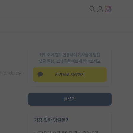
카카오 계정과 연동하여 게시글에 달린
댓글 알람, 소식등을 빠르게 받아보세요
기
댓글 알람
카카오로 시작하기
글쓰기
가장 핫한 댓글은?
능력없는박사 란 말이지 뭐. 능력이 뭐고 능력이 있다는게 뭔지는 사람마다 기준이 다르니까 얘기해봐야 서로 자기 기준만 얘기해서 논쟁이 끝이 안나고. 주위에서 능력있고 야심있는 신입생이 교수가 유의미한 피드백을 아예 안주면서 제대로된 과제에 참여해볼 기회도 제공하지 않고 잡일 뺑뺑이만 돌려서 맨날 단순작업만 하면서 밤새다가 눈빛이 점점 죽어가는걸 본 사람은 물박사는 교수탓이라고 하고, 교수는 이것저것 알려도 주고 기회도 주고 사수 동기 붙여주면서 어떻게든 끌고가려고 하는데 본인이 매일 뺀질거리면서 출근 하는둥마는둥 하다가 기껏 와서도 폰이나 쳐다보다가 실험 망치고 저녁약속있어서 먼저 가볼게요~ 하는걸 본 사람은 물박사는 본인탓이라고 함.