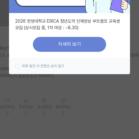
2026 한양대학교 ERICA 청년도약 인재양성 부트캠프 교육생
모집 (상시모집 중, 1차 마감 : ~8.30)
자세히 보기
찍퇴근하고
고. 졸업해야하는데 매번 밤새서 들고간 연구결과는 부족하다고 졸업으로 협박당하
하루 동안 이 컨텐츠 보지 않기
서부터 과제까지 대부분을 담당해야하는지.
취하려는지 감도안오고 막막하다.
공감해요
추천해요
궁금해요
별로에요
0
0
0
3