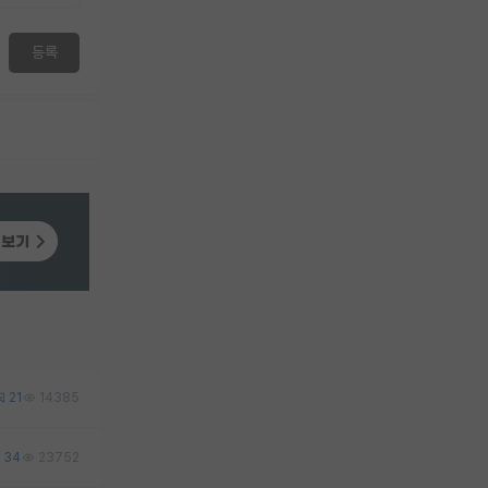
등록
21
14385
34
23752