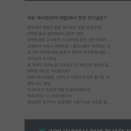
자유 게시판(아무개랩)에서 핫한 인기글은?
외부에서 괜찮은 랩을 알아보는 방법 (장문주의)
대학원 월급 정리해준다 (공대 기준)
대학원생들 교수에게 가스라이팅 당한 것은 이해가 갑니다. 안타깝네요.
소재분야 석박사 대학원생 + 물박사들이 착각하는 거
포스텍 억까에 대해 (동문의 학문적 아웃풋에 대한 반박)
교수님이 무서워요
왜 후배가 못하는걸 교수님은 내 책임으로 돌리는걸까요?
대학원 어디로 가야할까요?
SSH 박사과정을 그만두고 지방대 박사로 옮기면 교수의 꿈은 끝일까요?
편애 하는 방법
이사이트가 처음엔 정말 도움많이됐는데
커뮤니티는 다 쓰레기통이지
정보보안 연구하는 입장에선 식별가능한 사진을 올리는건 비추이긴함