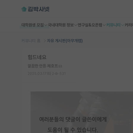
대학원생 모집
국내대학원 정보
연구실&오픈랩
커뮤니티
커리
커뮤니티 홈
자유 게시판(아무개랩)
힘드네요
깔끔한 안톤 체호프
2025.03.17
2
531