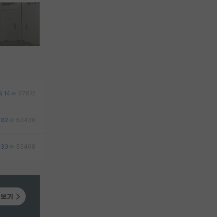
14
37612
82
63438
30
53468