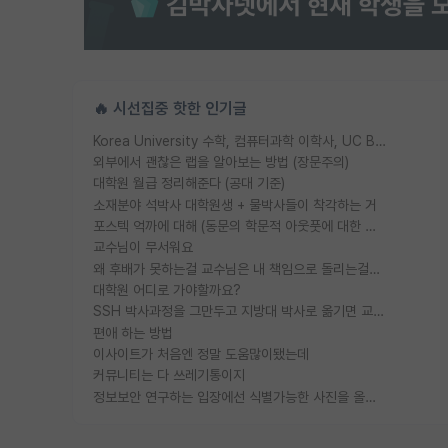
🔥 시선집중 핫한 인기글
Korea University 수학, 컴퓨터과학 이학사, UC Berkeley 산업공학 대학원 공학박사가 되는 것은 쉽지 않겠죠?
외부에서 괜찮은 랩을 알아보는 방법 (장문주의)
대학원 월급 정리해준다 (공대 기준)
소재분야 석박사 대학원생 + 물박사들이 착각하는 거
포스텍 억까에 대해 (동문의 학문적 아웃풋에 대한 반박)
교수님이 무서워요
왜 후배가 못하는걸 교수님은 내 책임으로 돌리는걸까요?
대학원 어디로 가야할까요?
SSH 박사과정을 그만두고 지방대 박사로 옮기면 교수의 꿈은 끝일까요?
편애 하는 방법
이사이트가 처음엔 정말 도움많이됐는데
커뮤니티는 다 쓰레기통이지
정보보안 연구하는 입장에선 식별가능한 사진을 올리는건 비추이긴함