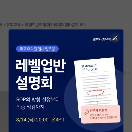
어
유학교육
이벤트
반도체 아카데미
재팬라운지 🌸
스크랩
신고하