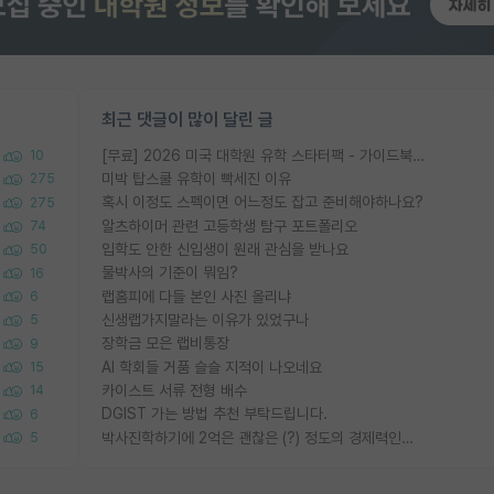
최근 댓글이 많이 달린 글
[무료] 2026 미국 대학원 유학 스타터팩 - 가이드북 & 합격자 컨택메일 템플릿
10
미박 탑스쿨 유학이 빡세진 이유
275
혹시 이정도 스펙이면 어느정도 잡고 준비해야하나요?
275
알츠하이머 관련 고등학생 탐구 포트폴리오
74
입학도 안한 신입생이 원래 관심을 받나요
50
물박사의 기준이 뭐임?
16
랩홈피에 다들 본인 사진 올리냐
6
신생랩가지말라는 이유가 있었구나
5
장학금 모은 랩비통장
9
AI 학회들 거품 슬슬 지적이 나오네요
15
카이스트 서류 전형 배수
14
DGIST 가는 방법 추천 부탁드립니다.
6
박사진학하기에 2억은 괜찮은 (?) 정도의 경제력인가요
5