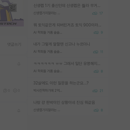
신생랩 1기 출신인데 신생랩은 줠라 무거운 바벨 같은거임. 들면 대박인데 못들면 깔려 죽음. 아무도 알려주지 않는 환경에서 자생해야하지만, 일단 살아남았다면 그 어떤 사람보다 악착같고 생존력 높은 사람으로 거듭날 수 있음
신생랩가지말라는 이유가 있었구나
17
뭐 토익같은게 되버린거죠 토익 900이라고 영어잘하는건 아닙니다만 잘하는사람은 다 900을 넘는 그런
AI 학회들 거품 슬슬 지적이 나오네요
9
내가 그렇게 말할땐 신고나 누르더니
댓글쓰기
AI 학회들 거품 슬슬 지적이 나오네요
11
ㅋㅋㅋㅋㅋㅋ ㅠㅠ 그래서 일단 유명해지는게 중요한거같습니다
AI 학회들 거품 슬슬 지적이 나오네요
8
32살에도 이런 질문을 하는군요...?
0
0
0
박사진학하기에 2억은 괜찮은 (?) 정도의 경제력인가요
21
나랑 걍 판박이인 상황이네 진심 뭐같음
신생랩가지말라는 이유가 있었구나
8