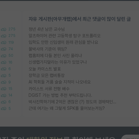
자유 게시판(아무개랩)에서 최근 댓글이 많이 달린 글
정년 4년 남은 교수님
275
알츠하이머 관련 고등학생 탐구 포트폴리오
275
입학도 안한 신입생이 원래 관심을 받나요
119
물박사의 기준이 뭐임?
74
랩홈피에 다들 본인 사진 올리냐
50
신생랩가지말라는 이유가 있었구나
16
오늘 카이스트 발표
6
장학금 모은 랩비통장
5
AI 학회들 거품 슬슬 지적이 나오네요
9
카이스트 서류 전형 배수
15
DGIST 가는 방법 추천 부탁드립니다.
14
박사진학하기에 2억은 괜찮은 (?) 정도의 경제력인가요
6
근데 여기는 왜 그렇게 SPK를 물어보는거임?
5