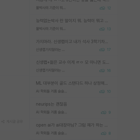
물박사의 기준이 뭐임?
12
능력없는박사 란 말이지 뭐. 능력이 뭐고 능력이 있다는게 뭔지는 사람마다 기준이 다르니까 얘기해봐야 서로 자기 기준만 얘기해서 논쟁이 끝이 안나고. 주위에서 능력있고 야심있는 신입생이 교수가 유의미한 피드백을 아예 안주면서 제대로된 과제에 참여해볼 기회도 제공하지 않고 잡일 뺑뺑이만 돌려서 맨날 단순작업만 하면서 밤새다가 눈빛이 점점 죽어가는걸 본 사람은 물박사는 교수탓이라고 하고, 교수는 이것저것 알려도 주고 기회도 주고 사수 동기 붙여주면서 어떻게든 끌고가려고 하는데 본인이 매일 뺀질거리면서 출근 하는둥마는둥 하다가 기껏 와서도 폰이나 쳐다보다가 실험 망치고 저녁약속있어서 먼저 가볼게요~ 하는걸 본 사람은 물박사는 본인탓이라고 함.
물박사의 기준이 뭐임?
13
가지마라. 신생랩이고 내가 석사 3학기차인데 최고참인데 나도 아무것도 모르는데 교수가 후배들 왜 논문 교육 안시키냐. 논문 왜 안 써오냐 닦달한다
신생랩가지말라는 이유가 있었구나
17
신생랩+젊은 교수 이게 ㄹㅇ 모 아니면 도인듯.
신생랩가지말라는 이유가 있었구나
16
ML 대부분이 골드 스탠다드 하나 상정해놓고 (벤치마크 데이터셋이 여러 개면 여러 개 상정) 그거 얼마나 잘 맞추나 싸움임 가끔 번뜩이는 설계 철학을 보여주는 논문들도 있지만 대부분 그거 성적 얼마나 더 올리느라에 혈안이 되어 있는 측면이 잇음
AI 학회들 거품 슬슬 지적이 나오네요
10
neurips는 괜찮음
AI 학회들 거품 슬슬 지적이 나오네요
9
게시글 공유
open ai가 ai대장아님? 그럼 쟤가 하는 말이 다 맞겠네
AI 학회들 거품 슬슬 지적이 나오네요
8