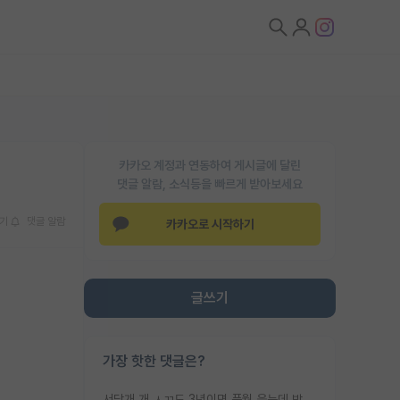
카카오 계정과 연동하여 게시글에 달린
댓글 알람, 소식등을 빠르게 받아보세요
기
댓글 알람
카카오로 시작하기
글쓰기
가장 핫한 댓글은?
서당개 개 ㅅㄲ도 3년이면 풍월 읊는데 박사 5년 이상 대리고 있으면서 물된건 교수 탓 맞는ㄱ게 거기가 서당이 아니란 소리임