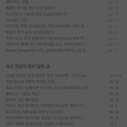
편애 하는 방법
17
랩홈피에 다들 본인 사진 올리냐
13
이사이트가 처음엔 정말 도움많이됐는데
16
석사생의 고민
2
타대학원 컨텍 준비중인데, 지도교수님께는 언제 말씀드려야 할까요?
2
정출연 학연 박사 질문(DGIST)
2
우리나라도 학구 열풍보면 Higher Doctorate 학위가 필요하다고 봅니다.
4
컨택이후 랩매니저, PhD학생들 소개 시켜주신거면 거의 컨펌에 가깝나요?
2
Korea University 수학, 컴퓨터과학 이학사, UC Berkeley 산업공학 대학원 공학박사가 되는 것은 쉽지 않겠죠?
11
최근 댓글이 많이 달린 글
[무료] 2026 미국 대학원 유학 스타터팩 - 가이드북 & 합격자 컨택메일 템플릿
652
미박 탑스쿨 유학이 빡세진 이유
19
혹시 이정도 스펙이면 어느정도 잡고 준비해야하나요?
14
물박사의 기준이 뭐임?
22
장학금 모은 랩비통장
21
석박사 과정 합격하고, 컨택했던교수님이 연락이 안됩니다...
8
AI 학회들 거품 슬슬 지적이 나오네요
32
박사진학하기에 2억은 괜찮은 (?) 정도의 경제력인가요
16
SPK 대학원 현실적으로 가능한 스펙인가요?
6