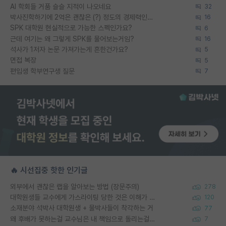
AI 학회들 거품 슬슬 지적이 나오네요
32
박사진학하기에 2억은 괜찮은 (?) 정도의 경제력인가요
16
SPK 대학원 현실적으로 가능한 스펙인가요?
6
근데 여기는 왜 그렇게 SPK를 물어보는거임?
16
석사가 1저자 논문 가져가는게 흔한건가요?
5
면접 복장
5
편입생 학부연구생 질문
7
🔥 시선집중 핫한 인기글
외부에서 괜찮은 랩을 알아보는 방법 (장문주의)
278
대학원생들 교수에게 가스라이팅 당한 것은 이해가 갑니다. 안타깝네요.
120
소재분야 석박사 대학원생 + 물박사들이 착각하는 거
77
왜 후배가 못하는걸 교수님은 내 책임으로 돌리는걸까요?
7