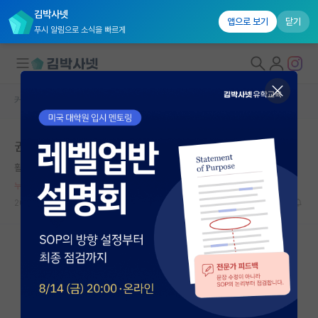
김박사넷
앱으로 보기
닫기
푸시 알림으로 소식을 빠르게
커뮤니티 홈
자유 게시판(아무개랩)
대학원생 모집
권력형 따돌림
국내대학원 정보
활기찬 에이다 러브레이스
연구실&오픈랩
누적 신고가 50개 이상인 사용자입니다.
커뮤니티
2026.05.07
26
2603
커뮤니티 홈
전체글보기
베스트 게시판
IF 명예의전당