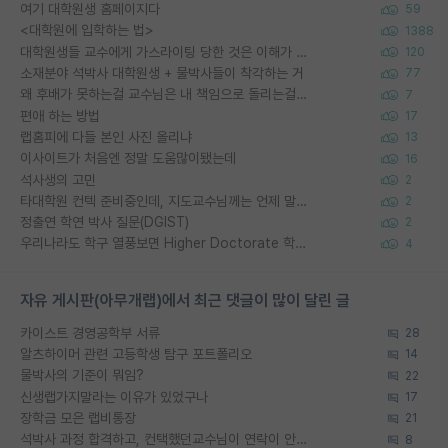
여기 대학원생 홈페이지다
59
<대학원에 입학하는 법>
1388
대학원생들 교수에게 가스라이팅 당한 것은 이해가 갑니다. 안타깝네요.
120
소재분야 석박사 대학원생 + 물박사들이 착각하는 거
77
왜 후배가 못하는걸 교수님은 내 책임으로 돌리는걸까요?
7
편애 하는 방법
17
랩홈피에 다들 본인 사진 올리냐
13
이사이트가 처음엔 정말 도움많이됐는데
16
석사생의 고민
2
타대학원 컨텍 준비중인데, 지도교수님께는 언제 말씀드려야 할까요?
2
정출연 학연 박사 질문(DGIST)
2
우리나라도 학구 열풍보면 Higher Doctorate 학위가 필요하다고 봅니다.
4
자유 게시판(아무개랩)에서 최근 댓글이 많이 달린 글
카이스트 경영공학부 서류
28
알츠하이머 관련 고등학생 탐구 포트폴리오
14
물박사의 기준이 뭐임?
22
신생랩가지말라는 이유가 있었구나
17
장학금 모은 랩비통장
21
석박사 과정 합격하고, 컨택했던교수님이 연락이 안됩니다...
8