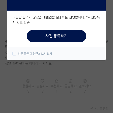
자유 게시판(아무개랩)
그동안 문의가 많았던 레벨업반 설명회를 진행합니다. *사전등록
미국 유학 게시판
시 링크 발송
미국 대학원 합격 후기 게시판
사전 등록하기
대학원생 모집 게시판
주변 연구실 홈페이지 들어가서 실적을 보면 이젠 보여요 누가 교수님으로부
터 따돌림 당하는 역할인지.
대학원 합격 후기 게시판
신입생들이 들어와도 보여요. 아 저 기수에선 쟤가 타겟이구나.
하루 동안 이 컨텐츠 보지 않기
이거 왜 왕따 한명을 꼭 두는거죠?
연구실(PI) 홍보 게시판
정말 실력 문제는 아니라고 봐서요
석박사 채용 정보 게시판
임용 정보 게시판
응원해요
공감해요
추천해요
궁금해요
별로에요
학부 인턴 게시판
3
3
1
2
7
취업 게시판
게시글 공유
임용 후기 게시판