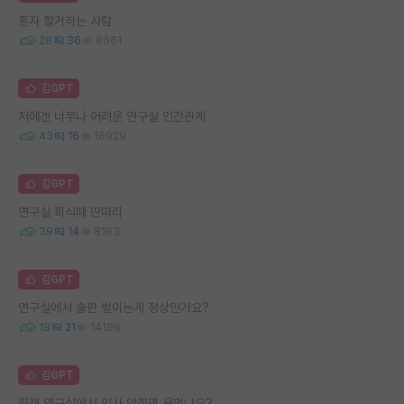
혼자 할거하는 사람
28
36
8661
김GPT
저에겐 너무나 어려운 연구실 인간관계
43
16
18929
김GPT
연구실 회식때 딴따라
39
14
8193
김GPT
연구실에서 술판 벌이는게 정상인가요?
18
21
14196
김GPT
원래 연구실에서 인사 안하면 욕먹나요?