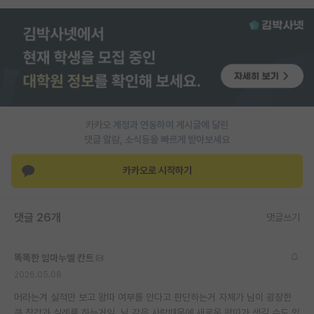
PI 전용 게시판
인문사회 계열 게시판
특수/전문대학원 게시판
반도체/AI 게시판
카카오 계정과 연동하여 게시글에 달린
장학금/장학생 게시판
댓글 알람, 소식등을 빠르게 받아보세요
학술 정보 게시판
카카오로 시작하기
홍보 게시판
댓글 26개
커리어
댓글쓰기
유학교육
똑똑한 임마누엘 칸트
이벤트
2026.05.08
머라는겨 실적만 보고 왕따 여부를 안다고 판단하는거 자체가 님이 굉장한
반도체 아카데미
큰 착각과 실례를 하는거임. 님 같은 사람때문에 새로운 왕따가 생길 수도 있