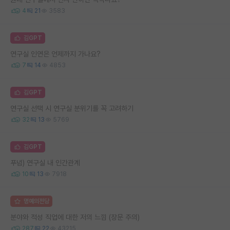
4
21
3583
김GPT
연구실 인연은 언제까지 가나요?
7
14
4853
김GPT
연구실 선택 시 연구실 분위기를 꼭 고려하기
32
13
5769
김GPT
푸념) 연구실 내 인간관계
10
13
7918
명예의전당
분야와 적성 직업에 대한 저의 느낌 (장문 주의)
287
22
43215