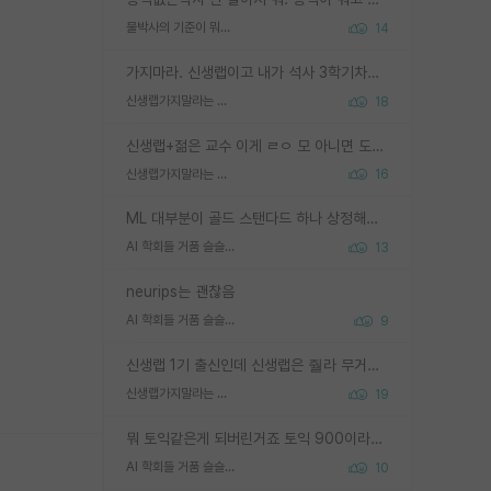
물박사의 기준이 뭐임?
14
가지마라. 신생랩이고 내가 석사 3학기차인데 최고참인데 나도 아무것도 모르는데 교수가 후배들 왜 논문 교육 안시키냐. 논문 왜 안 써오냐 닦달한다
신생랩가지말라는 이유가 있었구나
18
신생랩+젊은 교수 이게 ㄹㅇ 모 아니면 도인듯.
신생랩가지말라는 이유가 있었구나
16
ML 대부분이 골드 스탠다드 하나 상정해놓고 (벤치마크 데이터셋이 여러 개면 여러 개 상정) 그거 얼마나 잘 맞추나 싸움임 가끔 번뜩이는 설계 철학을 보여주는 논문들도 있지만 대부분 그거 성적 얼마나 더 올리느라에 혈안이 되어 있는 측면이 잇음
AI 학회들 거품 슬슬 지적이 나오네요
13
neurips는 괜찮음
AI 학회들 거품 슬슬 지적이 나오네요
9
신생랩 1기 출신인데 신생랩은 줠라 무거운 바벨 같은거임. 들면 대박인데 못들면 깔려 죽음. 아무도 알려주지 않는 환경에서 자생해야하지만, 일단 살아남았다면 그 어떤 사람보다 악착같고 생존력 높은 사람으로 거듭날 수 있음
신생랩가지말라는 이유가 있었구나
19
뭐 토익같은게 되버린거죠 토익 900이라고 영어잘하는건 아닙니다만 잘하는사람은 다 900을 넘는 그런
AI 학회들 거품 슬슬 지적이 나오네요
10