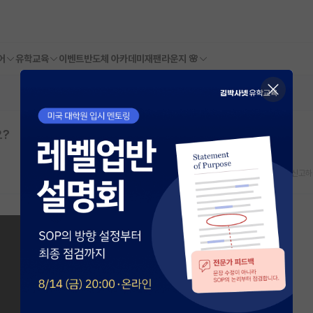
어
유학교육
이벤트
반도체 아카데미
재팬라운지 🌸
요?
스크랩
신고하