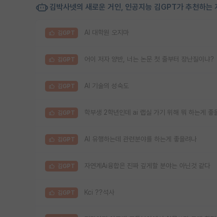
김박사넷의 새로운 거인, 인공지능 김GPT가 추천하는 
AI 대학원 오지마
김GPT
어이 저자 양반, 너는 논문 첫 줄부터 장난질이냐?
김GPT
AI 기술의 성숙도
김GPT
학부생 2학년인데 ai 랩실 가기 위해 뭐 하는게 좋
김GPT
AI 유행하는데 관련분야를 하는게 좋을려나
김GPT
자연계Ai융합은 진짜 깊게할 분야는 아닌것 같다
김GPT
Kci ??석사
김GPT