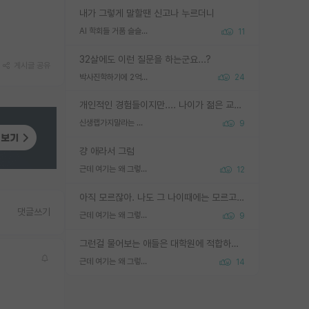
내가 그렇게 말할땐 신고나 누르더니
AI 학회들 거품 슬슬 지적이 나오네요
11
32살에도 이런 질문을 하는군요...?
게시글 공유
박사진학하기에 2억은 괜찮은 (?) 정도의 경제력인가요
24
개인적인 경험들이지만.... 나이가 젊은 교수일수록 꼰대라는 가면을 쓴 채로 무례함을 행동하는 경우가 거의 90% 정도였음. 나이가 어린데 다른 또래들과 달리 명예, 권력, 재력까지 얻었으니 세상 다 가진 기분이겠지. 오히러 나이 든 교수들이 행동과 말을 더 조심하시더라.
신생랩가지말라는 이유가 있었구나
9
걍 애라서 그럼
근데 여기는 왜 그렇게 SPK를 물어보는거임?
12
아직 모르잖아. 나도 그 나이때에는 모르고 평가 받고 안심하고 싶었어.
댓글쓰기
근데 여기는 왜 그렇게 SPK를 물어보는거임?
9
그런걸 물어보는 애들은 대학원에 적합하지 않다
근데 여기는 왜 그렇게 SPK를 물어보는거임?
14