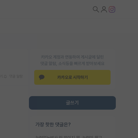
카카오 계정과 연동하여 게시글에 달린
댓글 알람, 소식등을 빠르게 받아보세요
기
댓글 알람
카카오로 시작하기
글쓰기
가장 핫한 댓글은?
능력없는박사 란 말이지 뭐. 능력이 뭐고 능력이 있다는게 뭔지는 사람마다 기준이 다르니까 얘기해봐야 서로 자기 기준만 얘기해서 논쟁이 끝이 안나고. 주위에서 능력있고 야심있는 신입생이 교수가 유의미한 피드백을 아예 안주면서 제대로된 과제에 참여해볼 기회도 제공하지 않고 잡일 뺑뺑이만 돌려서 맨날 단순작업만 하면서 밤새다가 눈빛이 점점 죽어가는걸 본 사람은 물박사는 교수탓이라고 하고, 교수는 이것저것 알려도 주고 기회도 주고 사수 동기 붙여주면서 어떻게든 끌고가려고 하는데 본인이 매일 뺀질거리면서 출근 하는둥마는둥 하다가 기껏 와서도 폰이나 쳐다보다가 실험 망치고 저녁약속있어서 먼저 가볼게요~ 하는걸 본 사람은 물박사는 본인탓이라고 함.