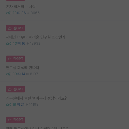
혼자 할거하는 사람
28
36
8666
김GPT
저에겐 너무나 어려운 연구실 인간관계
43
16
18932
김GPT
연구실 회식때 딴따라
39
14
8197
김GPT
연구실에서 술판 벌이는게 정상인가요?
18
21
14198
김GPT
원래 연구실에서 인사 안하면 욕먹나요?