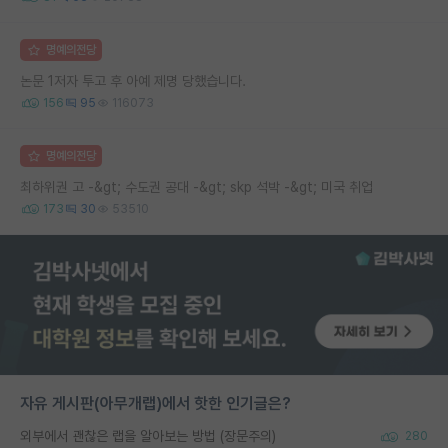
명예의전당
논문 1저자 투고 후 아예 제명 당했습니다.
156
95
116073
명예의전당
최하위권 고 -&gt; 수도권 공대 -&gt; skp 석박 -&gt; 미국 취업
173
30
53510
자유 게시판(아무개랩)에서 핫한 인기글은?
외부에서 괜찮은 랩을 알아보는 방법 (장문주의)
280