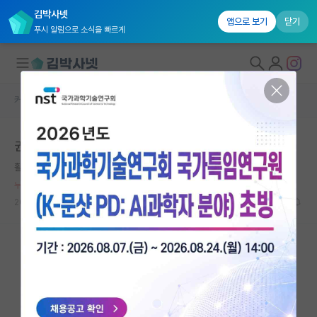
김박사넷
앱으로 보기
닫기
푸시 알림으로 소식을 빠르게
커뮤니티 홈
자유 게시판(아무개랩)
대학원생 모집
권력형 따돌림
국내대학원 정보
활기찬 에이다 러브레이스
연구실&오픈랩
누적 신고가 50개 이상인 사용자입니다.
커뮤니티
2026.05.07
26
2608
커뮤니티 홈
전체글보기
베스트 게시판
IF 명예의전당