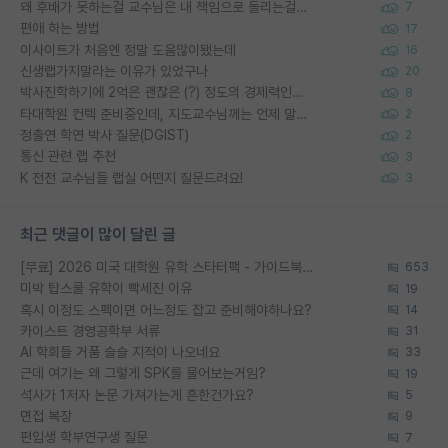
왜 후배가 못하는걸 교수님은 내 책임으로 돌리는걸까요?
7
편애 하는 방법
17
이사이트가 처음엔 정말 도움많이됐는데
16
신생랩가지말라는 이유가 있었구나
20
박사진학하기에 2억은 괜찮은 (?) 정도의 경제력인가요
8
타대학원 컨텍 준비중인데, 지도교수님께는 언제 말씀드려야 할까요?
2
정출연 학연 박사 질문(DGIST)
2
통신 관련 랩 추천
3
K 전전 교수님들 랩실 어떤지 질문드려요!
3
최근 댓글이 많이 달린 글
[무료] 2026 미국 대학원 유학 스타터팩 - 가이드북 & 합격자 컨택메일 템플릿
653
미박 탑스쿨 유학이 빡세진 이유
19
혹시 이정도 스펙이면 어느정도 잡고 준비해야하나요?
14
카이스트 경영공학부 서류
31
AI 학회들 거품 슬슬 지적이 나오네요
33
근데 여기는 왜 그렇게 SPK를 물어보는거임?
19
석사가 1저자 논문 가져가는게 흔한건가요?
5
면접 복장
9
편입생 학부연구생 질문
7