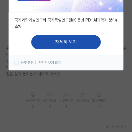
자유 게시판(아무개랩)
국가과학기술연구회 국가특임연구원(K-문샷 PD: AI과학자 분야)
미국 유학 게시판
초빙
미국 대학원 합격 후기 게시판
자세히 보기
대학원생 모집 게시판
주변 연구실 홈페이지 들어가서 실적을 보면 이젠 보여요 누가 교수님으로부
터 따돌림 당하는 역할인지.
대학원 합격 후기 게시판
신입생들이 들어와도 보여요. 아 저 기수에선 쟤가 타겟이구나.
하루 동안 이 컨텐츠 보지 않기
이거 왜 왕따 한명을 꼭 두는거죠?
연구실(PI) 홍보 게시판
정말 실력 문제는 아니라고 봐서요
석박사 채용 정보 게시판
임용 정보 게시판
응원해요
공감해요
추천해요
궁금해요
별로에요
학부 인턴 게시판
3
3
1
2
7
취업 게시판
게시글 공유
임용 후기 게시판