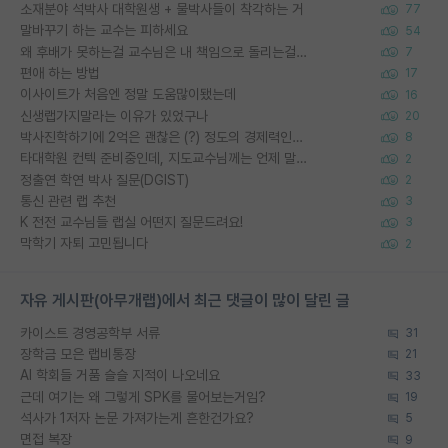
소재분야 석박사 대학원생 + 물박사들이 착각하는 거
77
말바꾸기 하는 교수는 피하세요
54
왜 후배가 못하는걸 교수님은 내 책임으로 돌리는걸까요?
7
편애 하는 방법
17
이사이트가 처음엔 정말 도움많이됐는데
16
신생랩가지말라는 이유가 있었구나
20
박사진학하기에 2억은 괜찮은 (?) 정도의 경제력인가요
8
타대학원 컨텍 준비중인데, 지도교수님께는 언제 말씀드려야 할까요?
2
정출연 학연 박사 질문(DGIST)
2
통신 관련 랩 추천
3
K 전전 교수님들 랩실 어떤지 질문드려요!
3
막학기 자퇴 고민됩니다
2
자유 게시판(아무개랩)에서 최근 댓글이 많이 달린 글
카이스트 경영공학부 서류
31
장학금 모은 랩비통장
21
AI 학회들 거품 슬슬 지적이 나오네요
33
근데 여기는 왜 그렇게 SPK를 물어보는거임?
19
석사가 1저자 논문 가져가는게 흔한건가요?
5
면접 복장
9