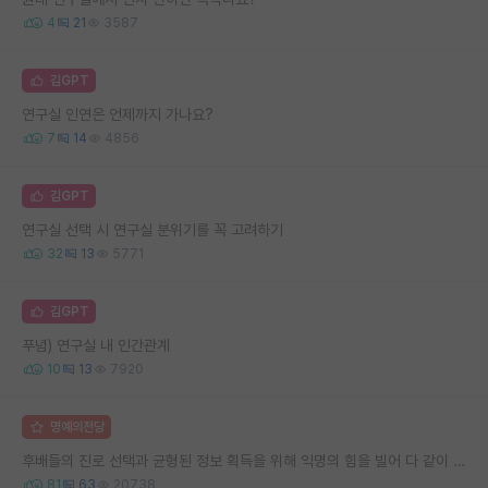
4
21
3587
김GPT
연구실 인연은 언제까지 가나요?
7
14
4856
김GPT
연구실 선택 시 연구실 분위기를 꼭 고려하기
32
13
5771
김GPT
푸념) 연구실 내 인간관계
10
13
7920
명예의전당
후배들의 진로 선택과 균형된 정보 획득을 위해 익명의 힘을 빌어 다 같이 연봉 공개 타임 한번 갖는 것 어때요?
81
63
20738