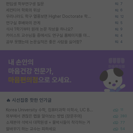
편입생 학부연구생 질문
7
세컨티어 학회의 위상
6
우리나라도 학구 열풍보면 Higher Doctorate 학위가 필요하다고 봅니다.
12
연구실 후배와의 관계
5
석사 1학기부터 원래 논문 작성을 하나요?
9
카이스트 교수님들 중에서도 연구실 홈페이지를 마련 안 하신 분들이 계시던데
4
공부 못했는데 논문실적은 좋은 사람을 싫어함?
4
🔥 시선집중 핫한 인기글
Korea University 수학, 컴퓨터과학 이학사, UC Berkeley 산업공학 대학원 공학박사가 되는 것은 쉽지 않겠죠?
11
외부에서 괜찮은 랩을 알아보는 방법 (장문주의)
280
소재분야 석박사 대학원생 + 물박사들이 착각하는 거
77
말바꾸기 하는 교수는 피하세요
54