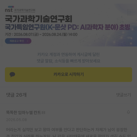
PI 전용 게시판
인문사회 계열 게시판
특수/전문대학원 게시판
반도체/AI 게시판
카카오 계정과 연동하여 게시글에 달린
장학금/장학생 게시판
댓글 알람, 소식등을 빠르게 받아보세요
학술 정보 게시판
카카오로 시작하기
홍보 게시판
댓글 26개
커리어
댓글쓰기
유학교육
똑똑한 임마누엘 칸트
이벤트
2026.05.08
머라는겨 실적만 보고 왕따 여부를 안다고 판단하는거 자체가 님이 굉장한
반도체 아카데미
큰 착각과 실례를 하는거임. 님 같은 사람때문에 새로운 왕따가 생길 수도 있