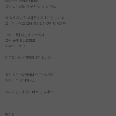
이대로는 졸업이 아니라
그냥 일주일도 더 못 버틸 것 같아요.
PI 전용 게시판
이 학계에 남을 생각은 이제 1도 안 남아서
인문사회 계열 게시판
교수랑 싸우고 그냥 자퇴할까 생각도 했지만
특수/전문대학원 게시판
그래도 1년 다닌게 아까워서
반도체/AI 게시판
그냥 좋게 말씀드리고
죄송하다 하고
장학금/장학생 게시판
지도교수를 변경할까 고민됩니다.
학술 정보 게시판
홍보 게시판
하필 지도스타일이나 연구스타일도
커리어
저랑 너무 반대여서...
유학교육
주제나 연구방법도 너무 안 맞네요.
이벤트
반도체 아카데미
맞아요