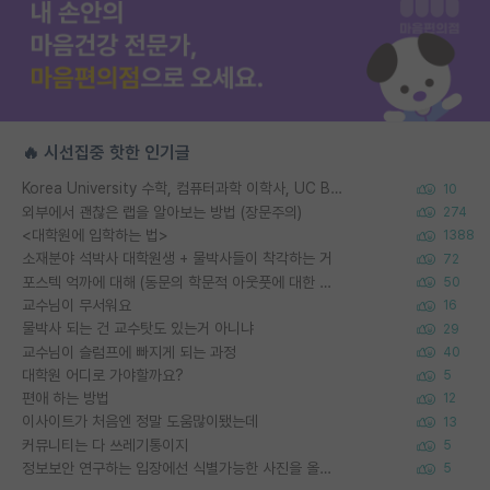
🔥 시선집중 핫한 인기글
Korea University 수학, 컴퓨터과학 이학사, UC Berkeley 산업공학 대학원 공학박사가 되는 것은 쉽지 않겠죠?
10
외부에서 괜찮은 랩을 알아보는 방법 (장문주의)
274
<대학원에 입학하는 법>
1388
소재분야 석박사 대학원생 + 물박사들이 착각하는 거
72
포스텍 억까에 대해 (동문의 학문적 아웃풋에 대한 반박)
50
교수님이 무서워요
16
물박사 되는 건 교수탓도 있는거 아니냐
29
교수님이 슬럼프에 빠지게 되는 과정
40
대학원 어디로 가야할까요?
5
편애 하는 방법
12
이사이트가 처음엔 정말 도움많이됐는데
13
커뮤니티는 다 쓰레기통이지
5
정보보안 연구하는 입장에선 식별가능한 사진을 올리는건 비추이긴함
5