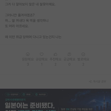
그거 다 알아보지 않은 내 잘못이에요.
재팬라운지 🌸
그러니깐 옮겨야겠죠?
하... 말 꺼내다 욕 먹을 생각하니
또 머리 아프네요.
왜 이런 취급 당하며 다니고 있는건지 나는
응원해요
공감해요
추천해요
궁금해요
별로에요
3
1
2
0
2
게시글 공유