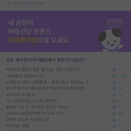
306
28
42880
자유 게시판(아무개랩)에서 핫한 인기글은?
외부에서 괜찮은 랩을 알아보는 방법 (장문주의)
274
<대학원에 입학하는 법>
1388
소재분야 석박사 대학원생 + 물박사들이 착각하는 거
72
포스텍 억까에 대해 (동문의 학문적 아웃풋에 대한 반박)
50
교수님이 무서워요
16
석사 받았는데도 교수랑 연락한다.
43
물박사 되는 건 교수탓도 있는거 아니냐
29
교수님이 슬럼프에 빠지게 되는 과정
40
대학원 어디로 가야할까요?
5
편애 하는 방법
12