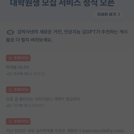
김박사넷의 새로운 거인, 인공지능 김GPT가 추천하는 게시
물로 더 멀리 바라보세요.
명예의전당
학계를 떠나며
185
25
85532
명예의전당
요즘 글 올라오는 꼬라지보니 개혁이 필요하다
137
12
20063
명예의전당
지난 10년간 국제 심리학계를 뒤흔든 재현위기 (reproductibility crisis) 요약 (1편)