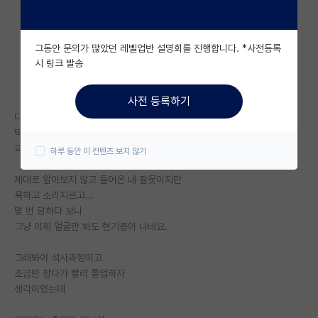
자유 게시판(아무개랩)
그동안 문의가 많았던 레벨업반 설명회를 진행합니다. *사전등록
미국 유학 게시판
시 링크 발송
미국 대학원 합격 후기 게시판
사전 등록하기
대학원생 모집 게시판
다른 건 다 좋은데
딱 하나,
대학원 합격 후기 게시판
교수님이 너무 싫네요.
하루 동안 이 컨텐츠 보지 않기
연구실(PI) 홍보 게시판
제대로 알아보지 않고 들어온 내 잘못이지만
욕하고 소리지르고...
석박사 채용 정보 게시판
몇 번 당하다 보니
임용 정보 게시판
그냥 이제 얼굴만 봐도 현기증이 나네요.
학부 인턴 게시판
그래봐야 석사과정이고
조금만 참다가 빨리 졸업하자
취업 게시판
생각이었는데
임용 후기 게시판