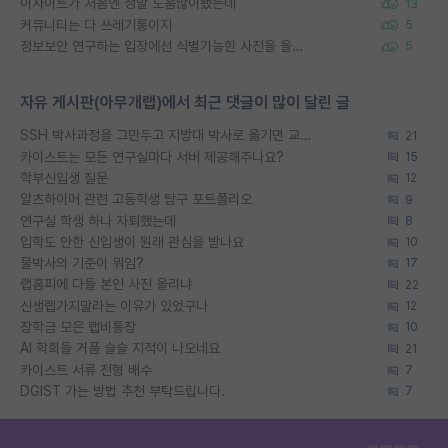
이사이트가 처음엔 정말 도움많이됐는데
13
커뮤니티는 다 쓰레기통이지
5
정보보안 연구하는 입장에선 식별가능한 사진을 올리는건 비추이긴함
5
자유 게시판(아무개랩)에서 최근 댓글이 많이 달린 글
SSH 박사과정을 그만두고 지방대 박사로 옮기면 교수의 꿈은 끝일까요?
21
카이스트는 모든 연구실마다 서버 제공해주나요?
15
학부신입생 질문
12
알츠하이머 관련 고등학생 탐구 포트폴리오
9
연구실 학생 하나 자퇴했는데
8
입학도 안한 신입생이 원래 관심을 받나요
10
물박사의 기준이 뭐임?
17
랩홈피에 다들 본인 사진 올리냐
22
신생랩가지말라는 이유가 있었구나
12
장학금 모은 랩비통장
10
AI 학회들 거품 슬슬 지적이 나오네요
21
카이스트 서류 전형 배수
7
DGIST 가는 방법 추천 부탁드립니다.
7