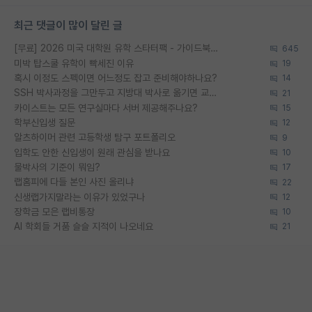
최근 댓글이 많이 달린 글
[무료] 2026 미국 대학원 유학 스타터팩 - 가이드북 & 합격자 컨택메일 템플릿
645
미박 탑스쿨 유학이 빡세진 이유
19
혹시 이정도 스펙이면 어느정도 잡고 준비해야하나요?
14
SSH 박사과정을 그만두고 지방대 박사로 옮기면 교수의 꿈은 끝일까요?
21
카이스트는 모든 연구실마다 서버 제공해주나요?
15
학부신입생 질문
12
알츠하이머 관련 고등학생 탐구 포트폴리오
9
입학도 안한 신입생이 원래 관심을 받나요
10
물박사의 기준이 뭐임?
17
랩홈피에 다들 본인 사진 올리냐
22
신생랩가지말라는 이유가 있었구나
12
장학금 모은 랩비통장
10
AI 학회들 거품 슬슬 지적이 나오네요
21