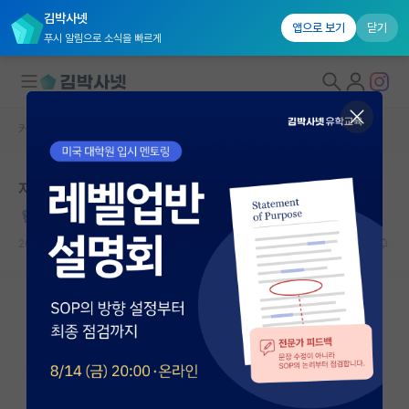
김박사넷
앱으로 보기
닫기
푸시 알림으로 소식을 빠르게
커뮤니티 홈
자유 게시판(아무개랩)
대학원생 모집
저 졸업하고 싶어요... 연구실 옮기고 싶어요...
국내대학원 정보
짓궂은 레오나르도 다빈치
연구실&오픈랩
2024.11.22
5
3803
커뮤니티
커뮤니티 홈
전체글보기
베스트 게시판
IF 명예의전당