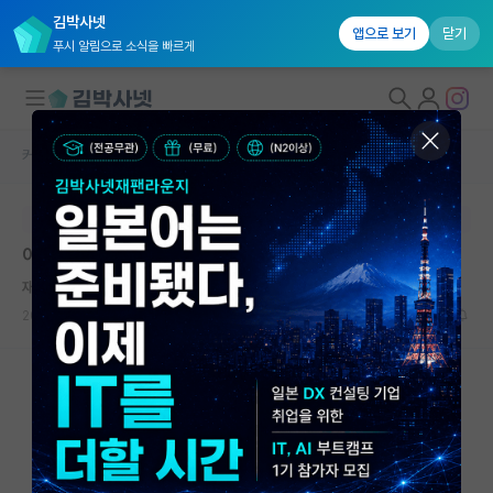
김박사넷
앱으로 보기
닫기
푸시 알림으로 소식을 빠르게
커뮤니티 홈
자유 게시판(아무개랩)
대학원생 모집
본문이 수정되지 않는 박제글입니다.
국내대학원 정보
아카이브에 논문 업로드 질문
연구실&오픈랩
재빠른 장자크 루소
커뮤니티
2023.11.20
5
5946
커뮤니티 홈
전체글보기
베스트 게시판
IF 명예의전당