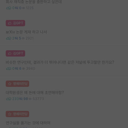
회사 재직중 논문을 출판하고 싶은데
0
0
1225
김GPT
arXiv 논문 게재 하고 나서
2
5
2921
김GPT
비슷한 연구인데, 결과가 더 뛰어나다면 같은 저널에 투고할만 한가요?
0
6
3940
명예의전당
대학원생은 왜 돈에 대해 초연해야함?
233
98
53773
명예의전당
연구실을 옮기는 것에 대하여