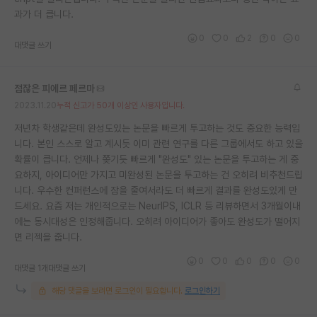
과가 더 큽니다.
0
0
2
0
0
대댓글 쓰기
점잖은 피에르 페르마
2023.11.20
누적 신고가 50개 이상인 사용자입니다.
저년차 학생같은데 완성도있는 논문을 빠르게 투고하는 것도 중요한 능력입
니다. 본인 스스로 알고 계시듯 이미 관련 연구를 다른 그룹에서도 하고 있을
확률이 큽니다. 언제나 쫒기듯 빠르게 "완성도" 있는 논문을 투고하는 게 중
요하지, 아이디어만 가지고 미완성된 논문을 투고하는 건 오히려 비추천드립
니다. 우수한 컨퍼런스에 잠을 줄여서라도 더 빠르게 결과를 완성도있게 만
드세요. 요즘 저는 개인적으로는 NeurIPS, ICLR 등 리뷰하면서 3개월이내
에는 동시대성은 인정해줍니다. 오히려 아이디어가 좋아도 완성도가 떨어지
면 리젝을 줍니다.
0
0
0
0
0
대댓글 1개
대댓글 쓰기
해당 댓글을 보려면 로그인이 필요합니다.
로그인하기