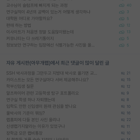
교수님이 슬럼프에 빠지게 되는 과정
40
연구실적이 4년의 공백이 있는거 어떻게 생각하냐
3
대학원 어디로 가야할까요?
5
편애 하는 방법
12
이사이트가 처음엔 정말 도움많이됐는데
13
커뮤니티는 다 쓰레기통이지
5
정보보안 연구하는 입장에선 식별가능한 사진을 올리는건 비추이긴함
5
자유 게시판(아무개랩)에서 최근 댓글이 많이 달린 글
SSH 박사과정을 그만두고 지방대 박사로 옮기면 교수의 꿈은 끝일까요?
21
카이스트는 모든 연구실마다 서버 제공해주나요?
15
학부신입생 질문
12
알츠하이머 관련 고등학생 탐구 포트폴리오
9
연구실 학생 하나 자퇴했는데
8
입학도 안한 신입생이 원래 관심을 받나요
10
물박사의 기준이 뭐임?
16
랩홈피에 다들 본인 사진 올리냐
22
신생랩가지말라는 이유가 있었구나
11
장학금 모은 랩비통장
10
AI 학회들 거품 슬슬 지적이 나오네요
14