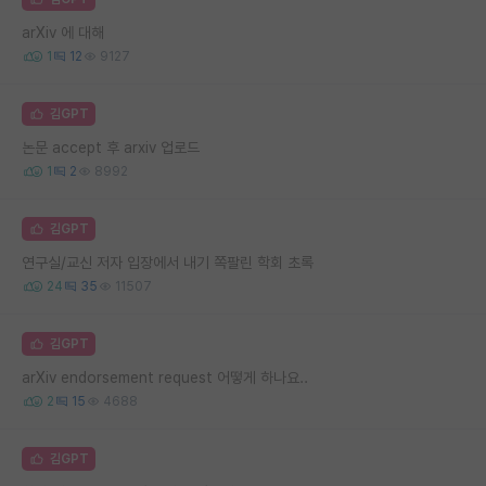
arXiv 에 대해
1
12
9127
김GPT
논문 accept 후 arxiv 업로드
1
2
8992
김GPT
연구실/교신 저자 입장에서 내기 쪽팔린 학회 초록
24
35
11507
김GPT
arXiv endorsement request 어떻게 하나요..
2
15
4688
김GPT