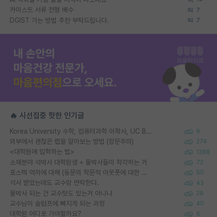
카이스트 서류 전형 배수
7
DGIST 가는 방법 추천 부탁드립니다.
7
🔥 시선집중 핫한 인기글
Korea University 수학, 컴퓨터과학 이학사, UC Berkeley 산업공학 대학원 공학박사가 되는 것은 쉽지 않겠죠?
9
외부에서 괜찮은 랩을 알아보는 방법 (장문주의)
274
<대학원에 입학하는 법>
1388
소재분야 석박사 대학원생 + 물박사들이 착각하는 거
72
포스텍 억까에 대해 (동문의 학문적 아웃풋에 대한 반박)
50
석사 받았는데도 교수랑 연락한다.
43
물박사 되는 건 교수탓도 있는거 아니냐
29
교수님이 슬럼프에 빠지게 되는 과정
40
대학원 어디로 가야할까요?
5