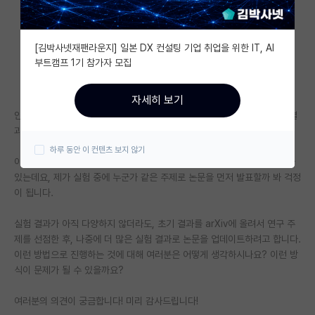
자유 게시판(아무개랩)
[김박사넷재팬라운지] 일본 DX 컨설팅 기업 취업을 위한 IT, AI
미국 유학 게시판
부트캠프 1기 참가자 모집
미국 대학원 합격 후기 게시판
자세히 보기
대학원생 모집 게시판
안녕하세요! 저는 AI 관련 개인 연구를 하고 있는데, 지금 진행 중인 연구 결
과가 나와서 논문 투고를 고려하고 있습니다.
대학원 합격 후기 게시판
하루 동안 이 컨텐츠 보지 않기
이 연구는 아직 더 많은 데이터셋과 모델에서 실험을 진행해봐야 할 필요가
연구실(PI) 홍보 게시판
있는데요, 제가 실험 중에 누군가 같은 주제로 논문을 먼저 발표할까 봐 걱정
이 됩니다.
석박사 채용 정보 게시판
실험 결과가 아직 다양하지 않더라도, 초기 결과를 arXiv에 올려서 연구 주
임용 정보 게시판
제를 선점한 후, 나중에 더 많은 실험 결과로 논문을 업데이트하려고 합니다.
학부 인턴 게시판
이런 방법으로 진행하는 것에 대해 여러분은 어떻게 생각하시나요? 이런 방
식이 문제가 될 수 있을까요?
취업 게시판
여러분의 의견이 궁금합니다! 미리 감사드립니다!
임용 후기 게시판