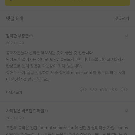
재팬라운지 🌸
댓글 5개
댓글쓰기
침착한 우장춘
2023.11.20
공저자분들과 논의를 해보시는 것이 좋을 것 같습니다.
완성도가 떨어지는 상태로 arxiv 업로드시 아이디어 스쿱 당하고 제3자가
완성도를 높여 활용할 가능성이 적지 않습니다.
적어도 추가 실험 진행하여 제출 직전의 manuscript를 업로드 하는 것이
더 안전할 것 같긴 하네요..
0
0
5
0
0
대댓글 쓰기
사려깊은 버트런드 러셀
2023.11.20
무언의 규칙은 일단 journal submission이 될만한 퀄리티를 가진 manus
cript를 올리는겁니다. 부족한 논문을 올리면 선점효과보다 평판 깍이는 효