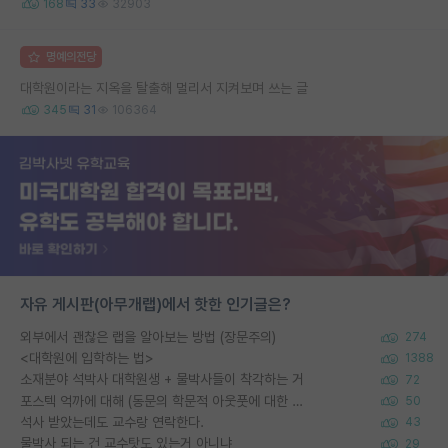
168
33
32903
명예의전당
대학원이라는 지옥을 탈출해 멀리서 지켜보며 쓰는 글
345
31
106364
자유 게시판(아무개랩)에서 핫한 인기글은?
외부에서 괜찮은 랩을 알아보는 방법 (장문주의)
274
<대학원에 입학하는 법>
1388
소재분야 석박사 대학원생 + 물박사들이 착각하는 거
72
포스텍 억까에 대해 (동문의 학문적 아웃풋에 대한 반박)
50
석사 받았는데도 교수랑 연락한다.
43
물박사 되는 건 교수탓도 있는거 아니냐
29