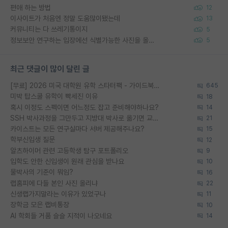
편애 하는 방법
12
이사이트가 처음엔 정말 도움많이됐는데
13
커뮤니티는 다 쓰레기통이지
5
정보보안 연구하는 입장에선 식별가능한 사진을 올리는건 비추이긴함
5
최근 댓글이 많이 달린 글
[무료] 2026 미국 대학원 유학 스타터팩 - 가이드북 & 합격자 컨택메일 템플릿
645
미박 탑스쿨 유학이 빡세진 이유
18
혹시 이정도 스펙이면 어느정도 잡고 준비해야하나요?
14
SSH 박사과정을 그만두고 지방대 박사로 옮기면 교수의 꿈은 끝일까요?
21
카이스트는 모든 연구실마다 서버 제공해주나요?
15
학부신입생 질문
12
알츠하이머 관련 고등학생 탐구 포트폴리오
9
입학도 안한 신입생이 원래 관심을 받나요
10
물박사의 기준이 뭐임?
16
랩홈피에 다들 본인 사진 올리냐
22
신생랩가지말라는 이유가 있었구나
11
장학금 모은 랩비통장
10
AI 학회들 거품 슬슬 지적이 나오네요
14