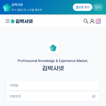
김박사넷
앱으로 보기
닫기
푸시 알림으로 소식을 빠르게
대학원생 모집
국내대학원 정보
연구실&오픈랩
Professional Knowledge & Experience Market,
김박사넷
커뮤니티
커리어
이메일
유학교육
이벤트
비밀번호
반도체 아카데미