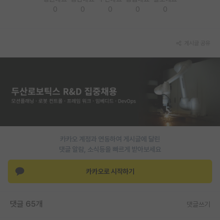
0
0
0
0
0
재팬라운지 🌸
게시글 공유
카카오 계정과 연동하여 게시글에 달린
댓글 알람, 소식등을 빠르게 받아보세요
카카오로 시작하기
댓글 65개
댓글쓰기