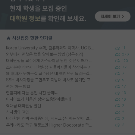
🔥 시선집중 핫한 인기글
Korea University 수학, 컴퓨터과학 이학사, UC Berkeley 산업공학 대학원 공학박사가 되는 것은 쉽지 않겠죠?
11
외부에서 괜찮은 랩을 알아보는 방법 (장문주의)
276
대학원생들 교수에게 가스라이팅 당한 것은 이해가 갑니다. 안타깝네요.
120
소재분야 석박사 대학원생 + 물박사들이 착각하는 거
77
왜 후배가 못하는걸 교수님은 내 책임으로 돌리는걸까요?
7
SSH 박사과정을 그만두고 지방대 박사로 옮기면 교수의 꿈은 끝일까요?
9
편애 하는 방법
17
랩홈피에 다들 본인 사진 올리냐
13
이사이트가 처음엔 정말 도움많이됐는데
16
역대급 대학원생 빌런
2
석사생의 고민
2
타대학원 컨텍 준비중인데, 지도교수님께는 언제 말씀드려야 할까요?
2
우리나라도 학구 열풍보면 Higher Doctorate 학위가 필요하다고 봅니다.
3