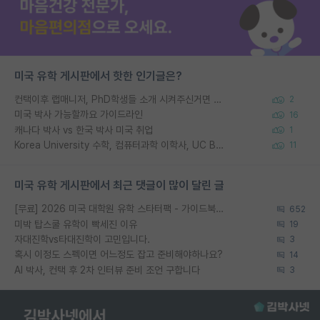
미국 유학 게시판에서 핫한 인기글은?
컨택이후 랩매니저, PhD학생들 소개 시켜주신거면 거의 컨펌에 가깝나요?
2
미국 박사 가능할까요 가이드라인
16
캐나다 박사 vs 한국 박사 미국 취업
1
Korea University 수학, 컴퓨터과학 이학사, UC Berkeley 산업공학 대학원 공학박사가 되는 것은 쉽지 않겠죠?
11
미국 유학 게시판에서 최근 댓글이 많이 달린 글
[무료] 2026 미국 대학원 유학 스타터팩 - 가이드북 & 합격자 컨택메일 템플릿
652
미박 탑스쿨 유학이 빡세진 이유
19
자대진학vs타대진학이 고민입니다.
3
혹시 이정도 스펙이면 어느정도 잡고 준비해야하나요?
14
AI 박사, 컨택 후 2차 인터뷰 준비 조언 구합니다
3