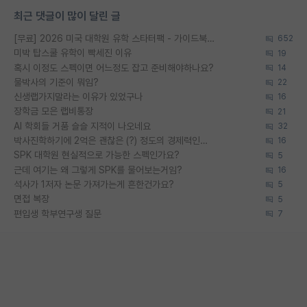
최근 댓글이 많이 달린 글
[무료] 2026 미국 대학원 유학 스타터팩 - 가이드북 & 합격자 컨택메일 템플릿
652
미박 탑스쿨 유학이 빡세진 이유
19
혹시 이정도 스펙이면 어느정도 잡고 준비해야하나요?
14
물박사의 기준이 뭐임?
22
신생랩가지말라는 이유가 있었구나
16
장학금 모은 랩비통장
21
AI 학회들 거품 슬슬 지적이 나오네요
32
박사진학하기에 2억은 괜찮은 (?) 정도의 경제력인가요
16
SPK 대학원 현실적으로 가능한 스펙인가요?
5
근데 여기는 왜 그렇게 SPK를 물어보는거임?
16
석사가 1저자 논문 가져가는게 흔한건가요?
5
면접 복장
5
편입생 학부연구생 질문
7