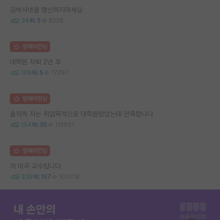
김박사넷을 맹신하지마세요
34
5
6226
명예의전당
대학원 자퇴 2년 후
109
5
17297
명예의전당
솔직히 저는 취업목적으로 대학원왔었는데 만족합니다
154
36
119851
명예의전당
저 미국 교수입니다
339
107
100318