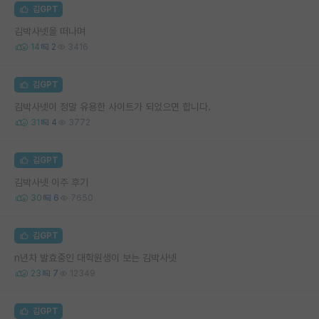
김GPT
김박사넷을 떠나며
14
2
3416
김GPT
김박사넷이 정말 유용한 사이트가 되었으면 합니다.
31
4
3772
김GPT
김박사넷 이주 후기
30
6
7650
김GPT
n년차 발효중인 대학원생이 보는 김박사넷
23
7
12349
김GPT