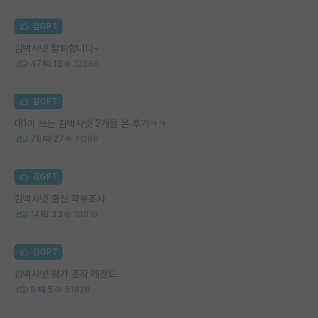
김GPT
김박사넷 탈퇴합니다~
47
13
12586
김GPT
대1이 쓰는 김박사넷 2개월 본 후기ㅋㅋ
78
27
11298
김GPT
김박사넷 출신 학부조사
14
33
10016
김GPT
김박사넷 평가 조작 레전드
9
5
51828