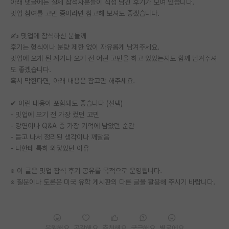
아래 댓글에는 실제 참석자분들이 직접 남긴 후기가 모여 있습니다.
밋업 참여를 고민 중이라면 참고해 보셔도 좋겠습니다.
PI 전용 게시판
✍️ 밋업에 참석하신 분들께
인문사회 계열 게시판
후기는 형식이나 분량 제한 없이 자유롭게 남겨주세요.
특수/전문대학원 게시판
밋업에 오게 된 계기나 오기 전 어떤 고민을 하고 있었는지도 함께 남겨주셔
도 좋겠습니다.
반도체/AI 게시판
혹시 막힌다면, 아래 내용은 참고만 해주세요.
장학금/장학생 게시판
✔ 이런 내용이 포함돼도 좋습니다 (선택)
- 밋업에 오기 전 가장 컸던 고민
학술 정보 게시판
- 강연이나 Q&A 중 가장 기억에 남았던 순간
- 듣고 나서 정리된 생각이나 깨달음
홍보 게시판
- 나한테 특히 와닿았던 이유
커리어
※ 이 글은 밋업 참석 후기 공유를 목적으로 운영됩니다.
유학교육
※ 질문이나 토론은 미국 유학 게시판의 다른 글을 활용해 주시기 바랍니다.
이벤트
반도체 아카데미
응원해요
공감해요
추천해요
궁금해요
별로에요