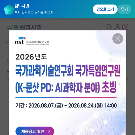
김박사넷
앱으로 보기
닫기
푸시 알림으로 소식을 빠르게
커뮤니티 홈
미국 유학 게시판
대학원생 모집
[후기 모음] 김박사넷 유학교육 밋업: 참석자 후기
국내대학원 정보
김박사넷 유학교육
연구실&오픈랩
2026.02.02
65
7812
커뮤니티
커뮤니티 홈
전체글보기
베스트 게시판
IF 명예의전당