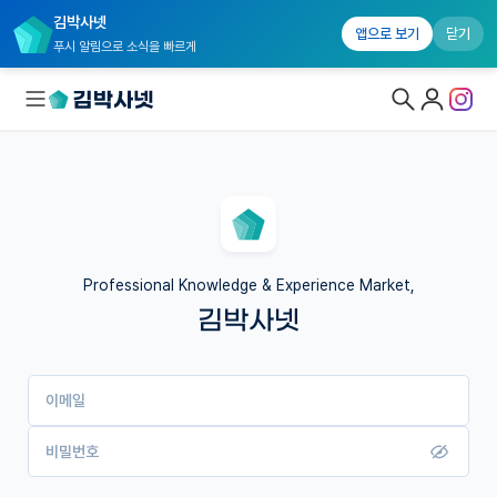
김박사넷
앱으로 보기
닫기
푸시 알림으로 소식을 빠르게
대학원생 모집
국내대학원 정보
연구실&오픈랩
Professional Knowledge & Experience Market,
김박사넷
커뮤니티
커리어
이메일
유학교육
이벤트
비밀번호
반도체 아카데미