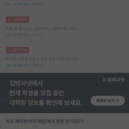
243
24
69871
명예의전당
요즘 글 올라오는 꼬라지보니 개혁이 필요하다
137
12
20053
명예의전당
주저자 논문을 써보고 싶은 학부 저학년들에게
244
27
79726
자유 게시판(아무개랩)에서 핫한 인기글은?