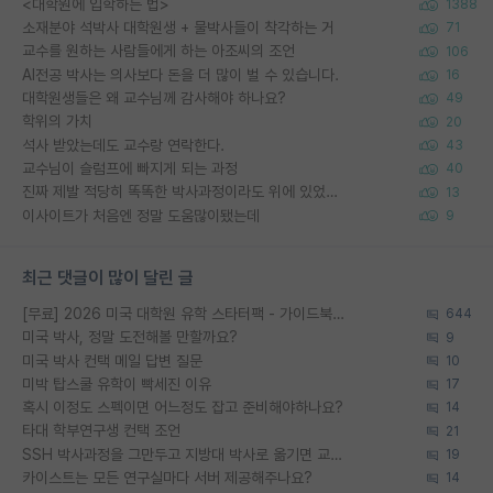
<대학원에 입학하는 법>
1388
소재분야 석박사 대학원생 + 물박사들이 착각하는 거
71
교수를 원하는 사람들에게 하는 아조씨의 조언
106
AI전공 박사는 의사보다 돈을 더 많이 벌 수 있습니다.
16
대학원생들은 왜 교수님께 감사해야 하나요?
49
학위의 가치
20
석사 받았는데도 교수랑 연락한다.
43
교수님이 슬럼프에 빠지게 되는 과정
40
진짜 제발 적당히 똑똑한 박사과정이라도 위에 있었으면..
13
이사이트가 처음엔 정말 도움많이됐는데
9
최근 댓글이 많이 달린 글
[무료] 2026 미국 대학원 유학 스타터팩 - 가이드북 & 합격자 컨택메일 템플릿
644
미국 박사, 정말 도전해볼 만할까요?
9
미국 박사 컨택 메일 답변 질문
10
미박 탑스쿨 유학이 빡세진 이유
17
혹시 이정도 스펙이면 어느정도 잡고 준비해야하나요?
14
타대 학부연구생 컨택 조언
21
SSH 박사과정을 그만두고 지방대 박사로 옮기면 교수의 꿈은 끝일까요?
19
카이스트는 모든 연구실마다 서버 제공해주나요?
14