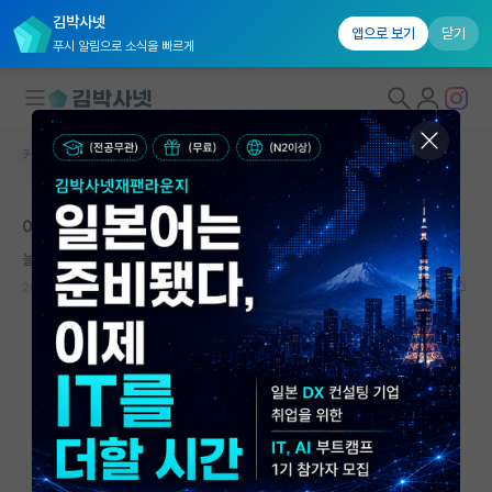
김박사넷
앱으로 보기
닫기
푸시 알림으로 소식을 빠르게
커뮤니티 홈
자유 게시판(아무개랩)
대학원생 모집
여기는 마음이 아픈 사람들이 참 많네요
국내대학원 정보
놀란 아르키메데스
연구실&오픈랩
2026.05.21
17
1600
커뮤니티
커뮤니티 홈
전체글보기
베스트 게시판
IF 명예의전당