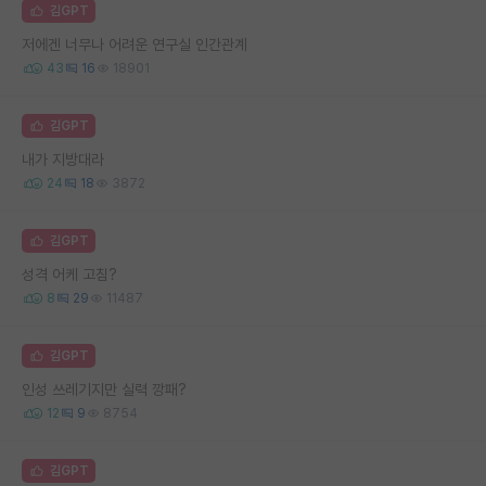
김GPT
저에겐 너무나 어려운 연구실 인간관계
43
16
18901
김GPT
내가 지방대라
24
18
3872
김GPT
성격 어케 고침?
8
29
11487
김GPT
인성 쓰레기지만 실력 깡패?
12
9
8754
김GPT