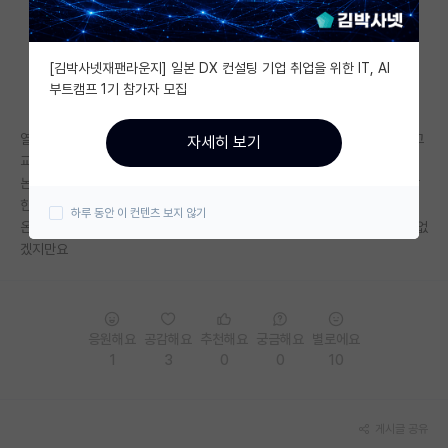
자유 게시판(아무개랩)
[김박사넷재팬라운지] 일본 DX 컨설팅 기업 취업을 위한 IT, AI
미국 유학 게시판
부트캠프 1기 참가자 모집
미국 대학원 합격 후기 게시판
열등감과 자격지심, 잘나가는 사람들에 대한 질투가 굉장합니다 리젝당하고
자세히 보기
대학원생 모집 게시판
교수님한테 깨지고 심술과 악만 남은것 같애요
논리를 가장한 악의, 비판을 가장한 욕설, 이성을 가장한 감정, 합리를 가장
대학원 합격 후기 게시판
한 자기방어
하루 동안 이 컨텐츠 보지 않기
온갖 인간군상이 여기 다 있네요 물론 대부분의 눈팅하시는 분들과는 관련없
연구실(PI) 홍보 게시판
겠지만요
석박사 채용 정보 게시판
임용 정보 게시판
응원해요
공감해요
추천해요
궁금해요
별로에요
학부 인턴 게시판
1
3
0
0
10
취업 게시판
게시글 공유
임용 후기 게시판