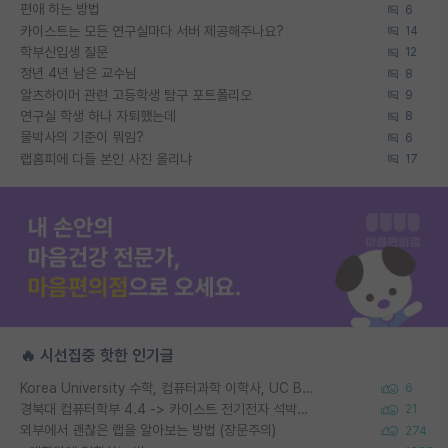
편애 하는 방법
6
카이스트는 모든 연구실마다 서버 제공해주나요?
14
학부신입생 질문
12
정년 4년 남은 교수님
8
알츠하이머 관련 고등학생 탐구 포트폴리오
9
연구실 학생 하나 자퇴했는데
8
물박사의 기준이 뭐임?
6
랩홈피에 다들 본인 사진 올리냐
17
🔥 시선집중 핫한 인기글
Korea University 수학, 컴퓨터과학 이학사, UC Berkeley 산업공학 대학원 공학박사가 되는 것은 쉽지 않겠죠?
6
경북대 컴퓨터학부 4.4 -> 카이스트 전기전자 석박사통합과정 합격
21
외부에서 괜찮은 랩을 알아보는 방법 (장문주의)
274