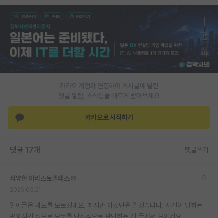
PI 전용 게시판
인문사회 계열 게시판
특수/전문대학원 게시판
반도체/AI 게시판
카카오 계정과 연동하여 게시글에 달린
장학금/장학생 게시판
댓글 알람, 소식등을 빠르게 받아보세요
학술 정보 게시판
카카오로 시작하기
홍보 게시판
댓글 17개
댓글쓰기
커리어
유학교육
쇠약한 아리스토텔레스
이벤트
2026.05.21
? 이글은 의도를 모르겠네요. 하지만 이것만은 알겠습니다. 자신이 당하는
반도체 아카데미
편향적인 정보로 모두를 단정적으로 판단하는 게 글에서 보이네요.