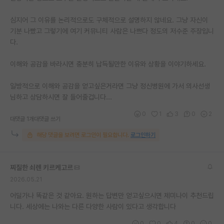
재팬라운지 🌸
심지어 그 이유를 논리적으로도 구체적으로 설명하지 않네요. 그냥 자신이
기분 나빴고 그렇기에 여기 커뮤니티 사람은 나쁘다 정도의 저수준 주장입니
다.
이해와 공감을 바라시면 충분히 납득될만한 이유와 상황을 이야기하세요.
일방적으로 이해와 공감을 얻고싶은거라면 그냥 정신병원에 가서 의사선생
님하고 상담하시면 잘 들어줄겁니다...
0
1
3
0
2
대댓글 1개
대댓글 쓰기
해당 댓글을 보려면 로그인이 필요합니다.
로그인하기
찌질한 쇠렌 키르케고르
2026.05.21
어딜가나 똑같은 것 같아요. 원하는 답변만 얻고싶으시면 제미나이 추천드립
니다. 세상에는 나와는 다른 다양한 사람이 있다고 생각합니다
0
0
4
0
0