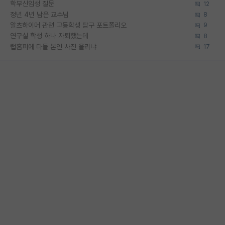
학부신입생 질문
12
정년 4년 남은 교수님
8
알츠하이머 관련 고등학생 탐구 포트폴리오
9
연구실 학생 하나 자퇴했는데
8
랩홈피에 다들 본인 사진 올리냐
17