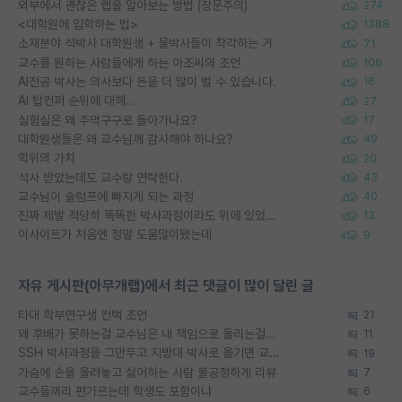
외부에서 괜찮은 랩을 알아보는 방법 (장문주의)
274
<대학원에 입학하는 법>
1388
소재분야 석박사 대학원생 + 물박사들이 착각하는 거
71
교수를 원하는 사람들에게 하는 아조씨의 조언
106
AI전공 박사는 의사보다 돈을 더 많이 벌 수 있습니다.
16
AI 탑컨퍼 순위에 대해..
27
실험실은 왜 주먹구구로 돌아가나요?
17
대학원생들은 왜 교수님께 감사해야 하나요?
49
학위의 가치
20
석사 받았는데도 교수랑 연락한다.
43
교수님이 슬럼프에 빠지게 되는 과정
40
진짜 제발 적당히 똑똑한 박사과정이라도 위에 있었으면..
13
이사이트가 처음엔 정말 도움많이됐는데
9
자유 게시판(아무개랩)에서 최근 댓글이 많이 달린 글
타대 학부연구생 컨택 조언
21
왜 후배가 못하는걸 교수님은 내 책임으로 돌리는걸까요?
11
SSH 박사과정을 그만두고 지방대 박사로 옮기면 교수의 꿈은 끝일까요?
19
가슴에 손을 올려놓고 싫어하는 사람 불공정하게 리뷰
7
교수들끼리 편가르는데 학생도 포함이냐
6