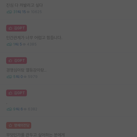
진심 다 까발리고 싶다
31
15
10625
김GPT
인간관계가 너무 어렵고 힘듭니다.
1
5
4385
김GPT
경쟁심이랑 열등감이랑..
5
0
5979
김GPT
.
9
6
6382
명예의전당
무엇인가를 관두고 싶어하는 분에게