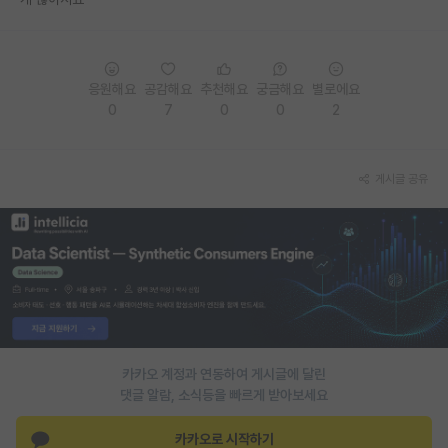
PI 전용 게시판
인문사회 계열 게시판
응원해요
공감해요
추천해요
궁금해요
별로에요
0
7
0
0
2
특수/전문대학원 게시판
반도체/AI 게시판
게시글 공유
장학금/장학생 게시판
학술 정보 게시판
홍보 게시판
커리어
유학교육
카카오 계정과 연동하여 게시글에 달린
이벤트
댓글 알람, 소식등을 빠르게 받아보세요
반도체 아카데미
카카오로 시작하기