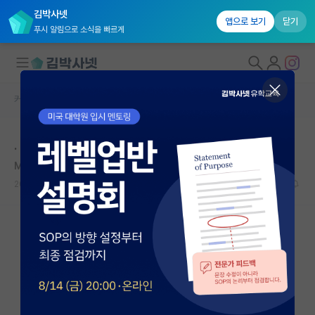
김박사넷
앱으로 보기
닫기
푸시 알림으로 소식을 빠르게
커뮤니티 홈
자유 게시판(아무개랩)
대학원생 모집
.
국내대학원 정보
Muhammad ibn Zakariya al-Razi
*
연구실&오픈랩
2020.12.29
6
6387
커뮤니티
커뮤니티 홈
전체글보기
베스트 게시판
IF 명예의전당