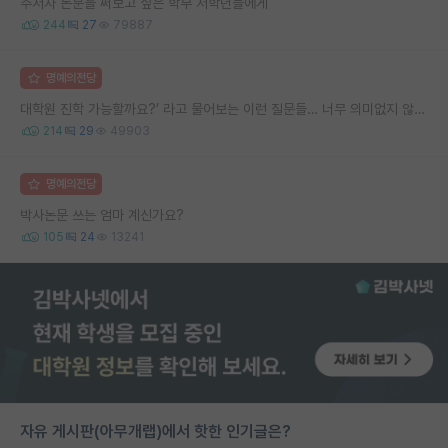
주저자 논문을 써보고 싶은 학부 저학년들에게
244
27
79887
명예의전당
대학원 진학 가능할까요?’ 라고 물어보는 이런 질문들… 너무 의미없지 않나요?
214
29
49903
명예의전당
박사논문 쓰는 엄마 계신가요?
105
24
13241
자유 게시판(아무개랩)에서 핫한 인기글은?