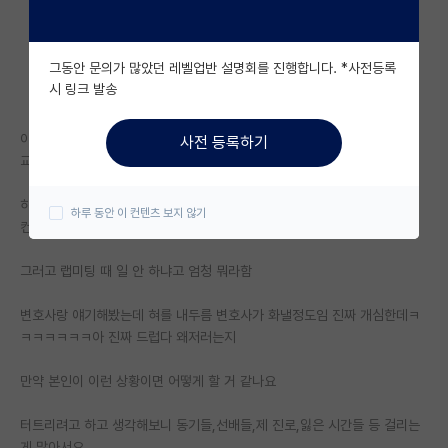
자유 게시판(아무개랩)
그동안 문의가 많았던 레벨업반 설명회를 진행합니다. *사전등록
미국 유학 게시판
시 링크 발송
미국 대학원 합격 후기 게시판
아 진짜 죽여버리고싶은데 어쩌죠
사전 등록하기
대학원생 모집 게시판
교수가 성추행 성희롱 그루밍 엄청 심함
대학원 합격 후기 게시판
하지말라고 하면 일로 보복함
하루 동안 이 컨텐츠 보지 않기
컨펌받을거 가져가면 그냥 던지고 소리꽥꽥 지르면서 화냄
연구실(PI) 홍보 게시판
그러고 랩미팅 때 일 안 하냐고 엄청 뭐라함
석박사 채용 정보 게시판
변호사랑 얘기해봤는데 혀를 내두름 변호사가 화낼정도임 진짜 개심한데ㅋ
임용 정보 게시판
ㅋㅋㅋㅋㅋㅋ아 진짜 드럽다 왜저러는지
학부 인턴 게시판
만약 본인이 이런 상황이면 어떻게 할 거 같나요
취업 게시판
터트리려고 하고 생각해보니 동기들,선배들,제 진로,잃은 시간들 등 걸리는
임용 후기 게시판
게 많아서요