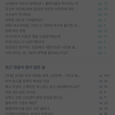
소재분야 석박사 대학원생 + 물박사들이 착각하는 거
74
포스텍 억까에 대해 (동문의 학문적 아웃풋에 대한 반박)
50
교수님이 무서워요
16
대학원 어디로 가야할까요?
5
SSH 박사과정을 그만두고 지방대 박사로 옮기면 교수의 꿈은 끝일까요?
9
편애 하는 방법
15
이사이트가 처음엔 정말 도움많이됐는데
14
커뮤니티는 다 쓰레기통이지
6
정보보안 연구하는 입장에선 식별가능한 사진을 올리는건 비추이긴함
5
근데 여기는 왜 그렇게 SPK를 물어보는거임?
3
최근 댓글이 많이 달린 글
[무료] 2026 미국 대학원 유학 스타터팩 - 가이드북 & 합격자 컨택메일 템플릿
647
미박 탑스쿨 유학이 빡세진 이유
19
혹시 이정도 스펙이면 어느정도 잡고 준비해야하나요?
14
정년 4년 남은 교수님
9
입학도 안한 신입생이 원래 관심을 받나요
11
물박사의 기준이 뭐임?
20
랩홈피에 다들 본인 사진 올리냐
23
신생랩가지말라는 이유가 있었구나
16