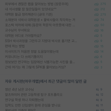
외부에서 괜찮은 랩을 알아보는 방법 (장문주의)
275
내 석사생활 참 많은일들이 있엇네요^^
212
대학원 월급 정리해준다 (공대 기준)
275
소재분야 석박사 대학원생 + 물박사들이 착각하는 거
74
포스텍 억까에 대해 (동문의 학문적 아웃풋에 대한 반박)
50
교수님이 무서워요
16
대학원 어디로 가야할까요?
5
SSH 박사과정을 그만두고 지방대 박사로 옮기면 교수의 꿈은 끝일까요?
9
편애 하는 방법
15
이사이트가 처음엔 정말 도움많이됐는데
14
커뮤니티는 다 쓰레기통이지
6
정보보안 연구하는 입장에선 식별가능한 사진을 올리는건 비추이긴함
5
근데 여기는 왜 그렇게 SPK를 물어보는거임?
3
자유 게시판(아무개랩)에서 최근 댓글이 많이 달린 글
정년 4년 남은 교수님
9
알츠하이머 관련 고등학생 탐구 포트폴리오
12
연구실 학생 하나 자퇴했는데
9
입학도 안한 신입생이 원래 관심을 받나요
11
물박사의 기준이 뭐임?
20