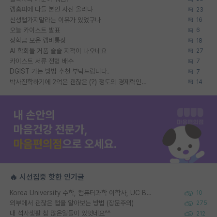
랩홈피에 다들 본인 사진 올리냐
23
신생랩가지말라는 이유가 있었구나
16
오늘 카이스트 발표
6
장학금 모은 랩비통장
18
AI 학회들 거품 슬슬 지적이 나오네요
27
카이스트 서류 전형 배수
7
DGIST 가는 방법 추천 부탁드립니다.
7
박사진학하기에 2억은 괜찮은 (?) 정도의 경제력인가요
14
🔥 시선집중 핫한 인기글
Korea University 수학, 컴퓨터과학 이학사, UC Berkeley 산업공학 대학원 공학박사가 되는 것은 쉽지 않겠죠?
10
외부에서 괜찮은 랩을 알아보는 방법 (장문주의)
275
내 석사생활 참 많은일들이 있엇네요^^
212