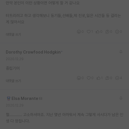
만약 본인이 이런 상황이면 어떻게 할 거 같나요
터트리려고 하고 생각해보니 동기들,선배들,제 진로,잃은 시간들 등 걸리는
게 많아서요
0
1
0
0
0
대댓글 쓰기
Dorothy Crowfood Hodgkin
*
2020.12.29
중립기어
0
0
1
0
4
대댓글 쓰기
Elsa Morante
2020.12.29
헐........... 고소하셔야죠. 지난 몇년 아까워서 계속 그렇게 사시다가 남은 인
생 다 망칩니다.