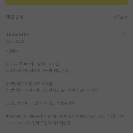
재팬라운지 🌸
댓글 6개
댓글쓰기
Tintoretto
*
2020.12.29
<원글>
아 진짜 죽여버리고싶은데 어쩌죠
교수가 성추행 성희롱 그루밍 엄청 심함
하지말라고 하면 일로 보복함
컨펌받을거 가져가면 그냥 던지고 소리꽥꽥 지르면서 화냄
그러고 랩미팅 때 일 안 하냐고 엄청 뭐라함
변호사랑 얘기해봤는데 혀를 내두름 변호사가 화낼정도임 진짜 개심한데ㅋ
ㅋㅋㅋㅋㅋㅋ아 진짜 드럽다 왜저러는지