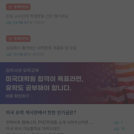
명예의전당
신임 교수인데 학생분들 건강 챙기세요
341
37
76531
명예의전당
심심해서 풀어보는 대학원생 개꿀AI 앱 모음
133
21
90959
미국 유학 게시판에서 핫한 인기글은?
컨택이후 랩매니저, PhD학생들 소개 시켜주신거면 거의 컨펌에 가깝나요?
1
미국 박사 가능할까요 가이드라인
16