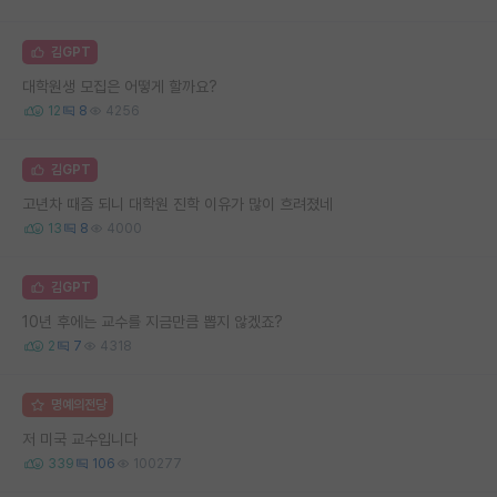
김GPT
대학원생 모집은 어떻게 할까요?
12
8
4256
김GPT
고년차 때즘 되니 대학원 진학 이유가 많이 흐려졌네
13
8
4000
김GPT
10년 후에는 교수를 지금만큼 뽑지 않겠죠?
2
7
4318
명예의전당
저 미국 교수입니다
339
106
100277