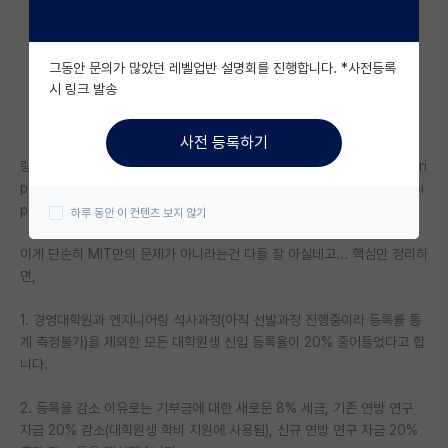
자유 게시판(아무개랩)
그동안 문의가 많았던 레벨업반 설명회를 진행합니다. *사전등록
미국 유학 게시판
시 링크 발송
미국 대학원 합격 후기 게시판
사전 등록하기
대학원생 모집 게시판
링크: https://president.mit.edu/writing-speeches/video-transcri
pt-message-president-kornbluth-about-funding-and-talent-pi
대학원 합격 후기 게시판
peline
하루 동안 이 컨텐츠 보지 않기
연구실(PI) 홍보 게시판
이게 단순히 MIT만의 문제가 아니라는건 다들 잘 아실테고... 핵심만 정리하
면,
석박사 채용 정보 게시판
임용 정보 게시판
1. 경영대학원과 엔지니어링 석사과정(아직 선발과정 진행중이라 등록률 통
계 측정불가)을 제외한 모든 대학원생 신입 등록율이 20% 줄어들었다고 합
학부 인턴 게시판
니다.
취업 게시판
2. 등록율 감소 이유로는 기부금에 대한 새로운 8% 세금, 기존 연방 연구
자금 20% 감소(대학원생 학비 지원에 사용됨), 신규 연방 연구 자금 20%
임용 후기 게시판