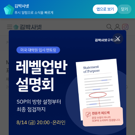
김박사넷
앱으로 보기
닫기
푸시 알림으로 소식을 빠르게
커뮤니티 홈
미국 유학 게시판
대학원생 모집
MIT에서 신규 대학원생 등록율이 20% 줄어들었다고 발
국내대학원 정보
표
연구실&오픈랩
재밌는 피터 힉스
커뮤니티
2026.05.15
10
10911
커뮤니티 홈
전체글보기
베스트 게시판
IF 명예의전당