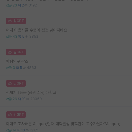
23
2
3192
김GPT
어째 이용자들 수준이 점점 낮아지네요
43
5
3852
김GPT
학령인구 감소
3
5
4863
김GPT
전세계 1등급 (상위 4%) 대학교
26
19
23059
김GPT
야매로 조사해본 &lsquo;현재 대학원생 몇%만이 교수가될까?&lsquo;
14
10
12171