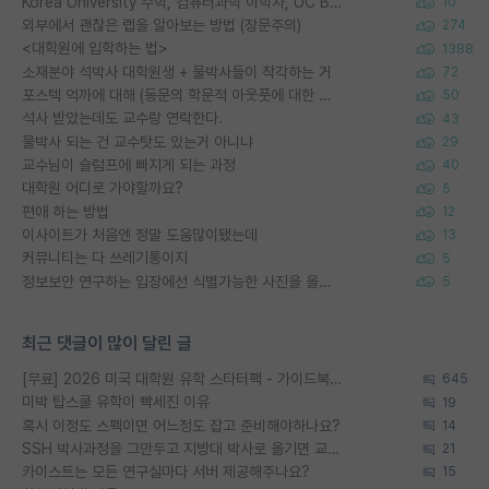
Korea University 수학, 컴퓨터과학 이학사, UC Berkeley 산업공학 대학원 공학박사가 되는 것은 쉽지 않겠죠?
10
외부에서 괜찮은 랩을 알아보는 방법 (장문주의)
274
<대학원에 입학하는 법>
1388
소재분야 석박사 대학원생 + 물박사들이 착각하는 거
72
포스텍 억까에 대해 (동문의 학문적 아웃풋에 대한 반박)
50
석사 받았는데도 교수랑 연락한다.
43
물박사 되는 건 교수탓도 있는거 아니냐
29
교수님이 슬럼프에 빠지게 되는 과정
40
대학원 어디로 가야할까요?
5
편애 하는 방법
12
이사이트가 처음엔 정말 도움많이됐는데
13
커뮤니티는 다 쓰레기통이지
5
정보보안 연구하는 입장에선 식별가능한 사진을 올리는건 비추이긴함
5
최근 댓글이 많이 달린 글
[무료] 2026 미국 대학원 유학 스타터팩 - 가이드북 & 합격자 컨택메일 템플릿
645
미박 탑스쿨 유학이 빡세진 이유
19
혹시 이정도 스펙이면 어느정도 잡고 준비해야하나요?
14
SSH 박사과정을 그만두고 지방대 박사로 옮기면 교수의 꿈은 끝일까요?
21
카이스트는 모든 연구실마다 서버 제공해주나요?
15