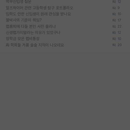
학부신입생 질문
12
알츠하이머 관련 고등학생 탐구 포트폴리오
9
입학도 안한 신입생이 원래 관심을 받나요
10
물박사의 기준이 뭐임?
17
랩홈피에 다들 본인 사진 올리냐
22
신생랩가지말라는 이유가 있었구나
12
장학금 모은 랩비통장
10
AI 학회들 거품 슬슬 지적이 나오네요
20