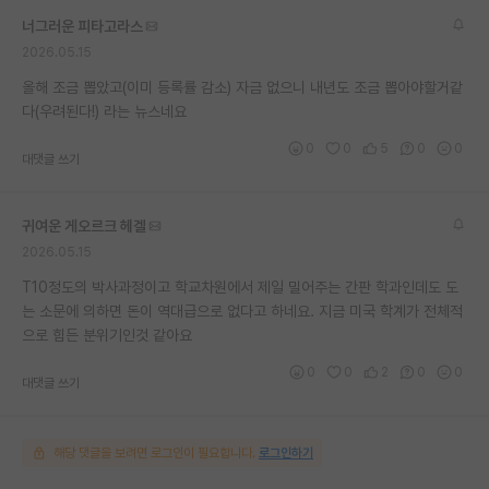
너그러운 피타고라스
2026.05.15
올해 조금 뽑았고(이미 등록률 감소) 자금 없으니 내년도 조금 뽑아야할거같
다(우려된다!) 라는 뉴스네요
0
0
5
0
0
대댓글 쓰기
귀여운 게오르크 헤겔
2026.05.15
T10정도의 박사과정이고 학교차원에서 제일 밀어주는 간판 학과인데도 도
는 소문에 의하면 돈이 역대급으로 없다고 하네요. 지금 미국 학계가 전체적
으로 힘든 분위기인것 같아요
0
0
2
0
0
대댓글 쓰기
해당 댓글을 보려면 로그인이 필요합니다.
로그인하기