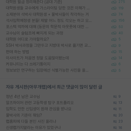
대학원 월급 정리해준다 (공대 기준)
275
대학원생들 교수에게 가스라이팅 당한 것은 이해가 갑니다. 안타깝네요.
119
소재분야 석박사 대학원생 + 물박사들이 착각하는 거
74
석사입학예정생 분들! 제발 어느 정도 각오는 하고 오세요.
156
포스텍 억까에 대해 (동문의 학문적 아웃풋에 대한 반박)
50
교수님이 슬럼프에 빠지게 되는 과정
40
대학원 어디로 가야할까요?
5
SSH 박사과정을 그만두고 지방대 박사로 옮기면 교수의 꿈은 끝일까요?
9
편애 하는 방법
15
이사이트가 처음엔 정말 도움많이됐는데
14
커뮤니티는 다 쓰레기통이지
6
정보보안 연구하는 입장에선 식별가능한 사진을 올리는건 비추이긴함
5
자유 게시판(아무개랩)에서 최근 댓글이 많이 달린 글
정년 4년 남은 교수님
9
알츠하이머 관련 고등학생 탐구 포트폴리오
13
입학도 안한 신입생이 원래 관심을 받나요
11
물박사의 기준이 뭐임?
20
랩홈피에 다들 본인 사진 올리냐
23
신생랩가지말라는 이유가 있었구나
16