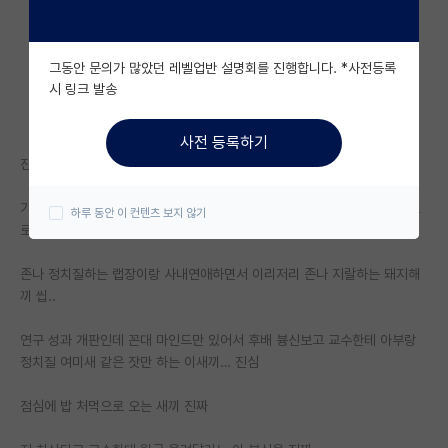
자유 게시판(아무개랩)
그동안 문의가 많았던 레벨업반 설명회를 진행합니다. *사전등록
미국 유학 게시판
시 링크 발송
미국 대학원 합격 후기 게시판
사전 등록하기
대학원생 모집 게시판
진짜 다 까발리고 싶다 ㅋㅋㅋㅋㅋㅋ
대학원 합격 후기 게시판
기본적인 논문 디자인도 못 짜는 박사 새끼가 후배 여친 건드려서 성추행으
하루 동안 이 컨텐츠 보지 않기
로 고소 처먹은 거랑
연구실(PI) 홍보 게시판
존나 정치질하는 랩장이랑 사내연애하면서 이리저리 존나 지랄하는 돼지해
석박사 채용 정보 게시판
끼 씹..
임용 정보 게시판
연구 성과 개판인데 꼰대 마인드만 있어서 후배 븅신보고 교수한테 아부랑
학부 인턴 게시판
정치질 여미새 같은 잣만 하는 이새끼… 진심
취업 게시판
점심에 밥 처먹으로 오는 새끼 진짜
임용 후기 게시판