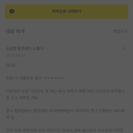
재팬라운지 🌸
카카오로 시작하기
댓글 15개
댓글쓰기
소심한 알프레드 노벨
2023.04.26
(원글)
진짜 다 까발리고 싶다 ㅋㅋㅋㅋㅋㅋ
기본적인 논문 디자인도 못 짜는 박사 새끼가 후배 여친 건드려서 성추행으
로 고소 처먹은 거랑
존나 정치질하는 랩장이랑 사내연애하면서 이리저리 존나 지랄하는 돼지해
끼 씹..
연구 성과 개판인데 꼰대 마인드만 있어서 후배 븅신보고 교수한테 아부랑