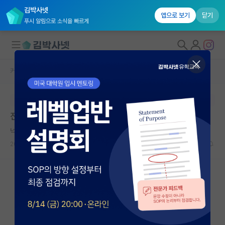
김박사넷
앱으로 보기
닫기
푸시 알림으로 소식을 빠르게
커뮤니티 홈
자유 게시판(아무개랩)
대학원생 모집
본문이 수정되지 않는 박제글입니다.
국내대학원 정보
진심 다 까발리고 싶다
연구실&오픈랩
넉살좋은 제인 오스틴
*
커뮤니티
2023.04.26
15
10636
커뮤니티 홈
전체글보기
베스트 게시판
IF 명예의전당