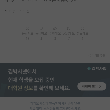
지 차산다고 교수한테 월급 올려달라는 이 븅신을 진짜
PI 전용 게시판
싹 다 털고 싶다 썅
인문사회 계열 게시판
특수/전문대학원 게시판
응원해요
공감해요
추천해요
궁금해요
별로에요
반도체/AI 게시판
13
4
3
7
4
장학금/장학생 게시판
게시글 공유
학술 정보 게시판
홍보 게시판
커리어
유학교육
이벤트
카카오 계정과 연동하여 게시글에 달린
반도체 아카데미
댓글 알람, 소식등을 빠르게 받아보세요