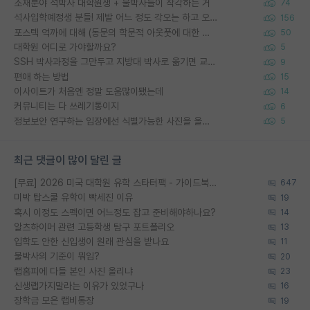
소재분야 석박사 대학원생 + 물박사들이 착각하는 거
74
석사입학예정생 분들! 제발 어느 정도 각오는 하고 오세요.
156
포스텍 억까에 대해 (동문의 학문적 아웃풋에 대한 반박)
50
대학원 어디로 가야할까요?
5
SSH 박사과정을 그만두고 지방대 박사로 옮기면 교수의 꿈은 끝일까요?
9
편애 하는 방법
15
이사이트가 처음엔 정말 도움많이됐는데
14
커뮤니티는 다 쓰레기통이지
6
정보보안 연구하는 입장에선 식별가능한 사진을 올리는건 비추이긴함
5
최근 댓글이 많이 달린 글
[무료] 2026 미국 대학원 유학 스타터팩 - 가이드북 & 합격자 컨택메일 템플릿
647
미박 탑스쿨 유학이 빡세진 이유
19
혹시 이정도 스펙이면 어느정도 잡고 준비해야하나요?
14
알츠하이머 관련 고등학생 탐구 포트폴리오
13
입학도 안한 신입생이 원래 관심을 받나요
11
물박사의 기준이 뭐임?
20
랩홈피에 다들 본인 사진 올리냐
23
신생랩가지말라는 이유가 있었구나
16
장학금 모은 랩비통장
19