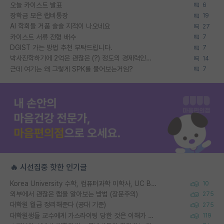
오늘 카이스트 발표
6
장학금 모은 랩비통장
19
AI 학회들 거품 슬슬 지적이 나오네요
27
카이스트 서류 전형 배수
7
DGIST 가는 방법 추천 부탁드립니다.
7
박사진학하기에 2억은 괜찮은 (?) 정도의 경제력인가요
14
근데 여기는 왜 그렇게 SPK를 물어보는거임?
7
🔥 시선집중 핫한 인기글
Korea University 수학, 컴퓨터과학 이학사, UC Berkeley 산업공학 대학원 공학박사가 되는 것은 쉽지 않겠죠?
10
외부에서 괜찮은 랩을 알아보는 방법 (장문주의)
275
대학원 월급 정리해준다 (공대 기준)
275
대학원생들 교수에게 가스라이팅 당한 것은 이해가 갑니다. 안타깝네요.
119