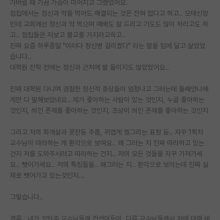
가버릴 때 가끔 가슴이 미어지고 그랬었어요.
점집에서는 정신과 약을 먹어도 해결되는 것은 전혀 없다고 하고.. 모태신앙
인데 교회에선 정신과 약 먹으며 예배도 잘 드리고 기도도 많이 하라고도 하
고.. 점집들은 저보고 불교를 가지라고하고..
진짜 요즘 하루종일 "이러다 정신병 걸리겠다" 라는 말을 입에 달고 살았었
습니다..
대학원 진학 전에는 정신과 근처에 발 들이지도 않았었어요..
진짜 대학원 다니며 경험한 정신적 증상들이 엄청나고 그러는데 둘째언니에
게만 다 말해보았네요.. 제가 좋아하는 사람이 있는 것인지, 누굴 좋아하는
것인지, 씌인 존재를 좋아하는 것인지, 조상이 씌인 존재를 좋아하는 것인지
그리고 저의 화개살과 콧잔등 주름, 귀엽게 찡그리는 표정 등.. 자꾸 1학차
교수님이 따라하는 게 환각으로 보여요.. 왜 그러는 지 진짜 따라하고 있는
건지 저를 도와주시려고 따라하는 건지.. 저의 모든 것들을 자꾸 가져가세
요.. 뺏어가세요.. 저의 특징들을.. 왜그러는 지.. 환각으로 보이는데 진짜 실
제로 뺏어가고 있는것인지...
그렇습니다..
결론 : 내가 꼬탄주 교수님들께 컨셉이듯이, 다른 교수님들께서 저에 대해 바