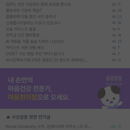
입학도 안한 신입생이 원래 관심을 받나요
11
물박사의 기준이 뭐임?
20
랩홈피에 다들 본인 사진 올리냐
23
신생랩가지말라는 이유가 있었구나
16
오늘 카이스트 발표
6
장학금 모은 랩비통장
16
AI 학회들 거품 슬슬 지적이 나오네요
27
카이스트 서류 전형 배수
7
DGIST 가는 방법 추천 부탁드립니다.
7
박사진학하기에 2억은 괜찮은 (?) 정도의 경제력인가요
12
🔥 시선집중 핫한 인기글
Korea University 수학, 컴퓨터과학 이학사, UC Berkeley 산업공학 대학원 공학박사가 되는 것은 쉽지 않겠죠?
10