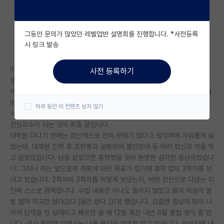
자유 게시판(아무개랩)
그동안 문의가 많았던 레벨업반 설명회를 진행합니다. *사전등록
미국 유학 게시판
시 링크 발송
미국 대학원 합격 후기 게시판
저는 석사과정 3학차를 지내고 있습니다.
사전 등록하기
대학원생 모집 게시판
명리학과 관상이 취미이며 명상을 즐깁니다.
여러분이 보실 때 제가 교수 혹은 권력과 가진자에 대한 색정형 망상 질투형
대학원 합격 후기 게시판
망상이 있는 것 같나요?
하루 동안 이 컨텐츠 보지 않기
석사과정 졸업 후 박사과정 진학 예정이며, 학회 활동 및 시간강사 경험 후
연구실(PI) 홍보 게시판
전임교수가 되는 것이 최종 꿈입니다.
대학원 다니기 전에는 정신적으로 전혀 문제가 없다고 생각하며 자유롭게 살
석박사 채용 정보 게시판
았는데, 대학원 진학 후 조현병과 공황장애 불안장애 등 여러 정신과 약을 먹
고 살았었습니다. 남들 같았으면 휴학했을 것이 분명한 심각한 증상이었습니
임용 정보 게시판
다. 그러나 저는 앞으로의 계획에 대한 목표가 있기에 휴학 없이 3학차를 보
학부 인턴 게시판
내고 있습니다. 2학차와 3학차를 어떻게 보냈는지, 어떤 정신으로 다녔는 지
진짜 스스로 끔찍합니다. 수업 내용은 하나도 들리지 않았고 몸과 마음이 벌
취업 게시판
벌 떨며 학교만 왔다갔다 (몸만 왔다 갔다) 했습니다. 요즘엔 증상이 많이 나
아져 단약을 한 상태이고 빠르면 올 해 12월 혹은 내년 6월 졸업 생각 중 입
임용 후기 게시판
니다. 석사 졸업에 대해서는 나름 욕심을 부리진 않고 있습니다. 늦어지면 내