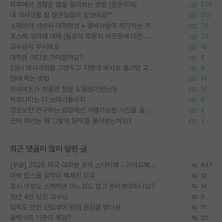
외부에서 괜찮은 랩을 알아보는 방법 (장문주의)
275
내 석사생활 참 많은일들이 있엇네요^^
212
소재분야 석박사 대학원생 + 물박사들이 착각하는 거
74
포스텍 억까에 대해 (동문의 학문적 아웃풋에 대한 반박)
50
교수님이 무서워요
16
대학원 어디로 가야할까요?
5
SSH 박사과정을 그만두고 지방대 박사로 옮기면 교수의 꿈은 끝일까요?
9
편애 하는 방법
14
이사이트가 처음엔 정말 도움많이됐는데
14
커뮤니티는 다 쓰레기통이지
6
정보보안 연구하는 입장에선 식별가능한 사진을 올리는건 비추이긴함
5
근데 여기는 왜 그렇게 SPK를 물어보는거임?
3
최근 댓글이 많이 달린 글
[무료] 2026 미국 대학원 유학 스타터팩 - 가이드북 & 합격자 컨택메일 템플릿
647
미박 탑스쿨 유학이 빡세진 이유
19
혹시 이정도 스펙이면 어느정도 잡고 준비해야하나요?
14
정년 4년 남은 교수님
9
입학도 안한 신입생이 원래 관심을 받나요
11
물박사의 기준이 뭐임?
20