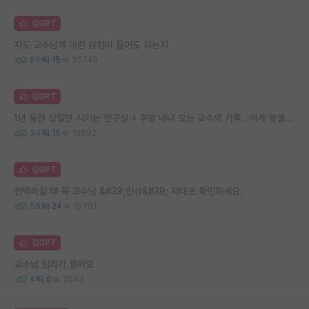
김GPT
지도 교수님께 이런 감정이 들어도 되는지
95
15
23749
김GPT
1년 동안 잡일만 시키는 연구실 + 주말 내내 오는 교수의 카톡.. 이게 맞을까요
34
15
18892
김GPT
컨택하실 때 꼭 교수님 &#39;인성&#39; 제대로 확인하세요.
58
24
16761
김GPT
교수님 심리가 뭘까요
4
6
2043