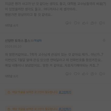
지금은 뭔가 사고가 난 것 같다는 생각도 들고, 대학원 교수님들끼리 싸움(?)
이 있었을까란 생각도 들고.. 어디까지나 제 생각이라..
병원가면 망상이라고 할 것 같네요..
0
0
0
0
0
대댓글 쓰기
선량한 토마스 홉스
작성자
2026.05.20
와 망한거같아요.. 1학차 교수님께 관심이 있는 것 같아요 제가.. 아닌가..?
이번년도 1월달 말에 관심 있으면 연락달라고 제 전화번호를 줬었거든요..
메일 네통이나 보냈었어요.. 망한 거 같아요..자포자기해야되는 거죠..?
0
0
0
0
0
대댓글 쓰기
해당 댓글을 보려면 로그인이 필요합니다.
로그인하기
해당 댓글을 보려면 로그인이 필요합니다.
로그인하기