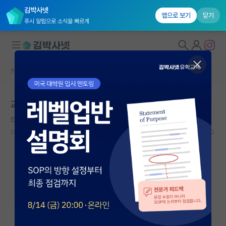
김박사넷
앱으로 보기
닫기
푸시 알림으로 소식을 빠르게
커뮤니티 홈
자유 게시판(아무개랩)
대학원생 모집
교수에 대한 동경심에 의한 망상이 있나요?
국내대학원 정보
선량한 토마스 홉스
연구실&오픈랩
2026.05.20
9
2265
커뮤니티
커뮤니티 홈
전체글보기
베스트 게시판
IF 명예의전당