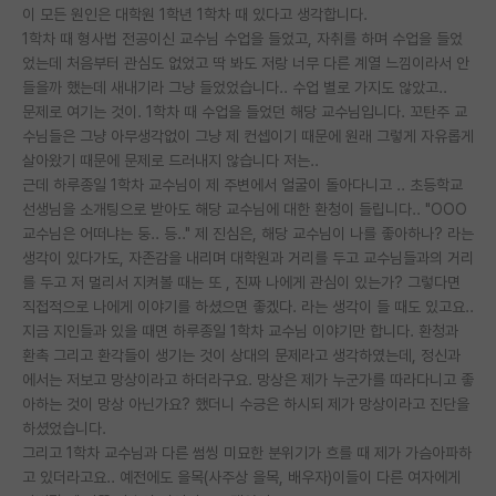
이 모든 원인은 대학원 1학년 1학차 때 있다고 생각합니다.
재팬라운지 🌸
1학차 때 형사법 전공이신 교수님 수업을 들었고, 자취를 하며 수업을 들었
었는데 처음부터 관심도 없었고 딱 봐도 저랑 너무 다른 계열 느낌이라서 안
들을까 했는데 새내기라 그냥 들었었습니다.. 수업 별로 가지도 않았고..
문제로 여기는 것이. 1학차 때 수업을 들었던 해당 교수님입니다. 꼬탄주 교
수님들은 그냥 아무생각없이 그냥 제 컨셉이기 때문에 원래 그렇게 자유롭게
살아왔기 때문에 문제로 드러내지 않습니다 저는..
근데 하루종일 1학차 교수님이 제 주변에서 얼굴이 돌아다니고 .. 초등학교
선생님을 소개팅으로 받아도 해당 교수님에 대한 환청이 들립니다.. "OOO
교수님은 어떠냐는 둥.. 등.." 제 진심은, 해당 교수님이 나를 좋아하나? 라는
생각이 있다가도, 자존감을 내리며 대학원과 거리를 두고 교수님들과의 거리
를 두고 저 멀리서 지켜볼 때는 또 , 진짜 나에게 관심이 있는가? 그렇다면
직접적으로 나에게 이야기를 하셨으면 좋겠다. 라는 생각이 들 때도 있고요..
지금 지인들과 있을 때면 하루종일 1학차 교수님 이야기만 합니다. 환청과
환촉 그리고 환각들이 생기는 것이 상대의 문제라고 생각하였는데, 정신과
에서는 저보고 망상이라고 하더라구요. 망상은 제가 누군가를 따라다니고 좋
아하는 것이 망상 아닌가요? 했더니 수긍은 하시되 제가 망상이라고 진단을
하셨었습니다.
그리고 1학차 교수님과 다른 썸씽 미묘한 분위기가 흐를 때 제가 가슴아파하
고 있더라고요.. 예전에도 을목(사주상 을목, 배우자)이들이 다른 여자에게