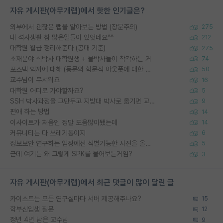
자유 게시판(아무개랩)에서 핫한 인기글은?
외부에서 괜찮은 랩을 알아보는 방법 (장문주의)
275
내 석사생활 참 많은일들이 있엇네요^^
212
대학원 월급 정리해준다 (공대 기준)
275
소재분야 석박사 대학원생 + 물박사들이 착각하는 거
74
포스텍 억까에 대해 (동문의 학문적 아웃풋에 대한 반박)
50
교수님이 무서워요
16
대학원 어디로 가야할까요?
5
SSH 박사과정을 그만두고 지방대 박사로 옮기면 교수의 꿈은 끝일까요?
9
편애 하는 방법
14
이사이트가 처음엔 정말 도움많이됐는데
14
커뮤니티는 다 쓰레기통이지
6
정보보안 연구하는 입장에선 식별가능한 사진을 올리는건 비추이긴함
5
근데 여기는 왜 그렇게 SPK를 물어보는거임?
3
자유 게시판(아무개랩)에서 최근 댓글이 많이 달린 글
카이스트는 모든 연구실마다 서버 제공해주나요?
15
학부신입생 질문
12
정년 4년 남은 교수님
9