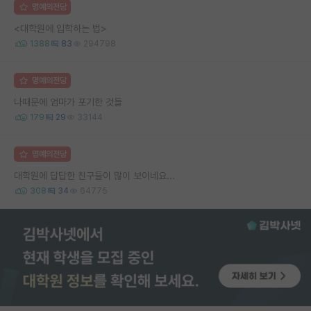
명예의전당
<대학원에 입학하는 법>
1388
83
294798
명예의전당
나때문에 엄마가 포기한 것들
179
29
33144
명예의전당
대학원에 답답한 친구들이 많이 보이네요...
308
34
64775