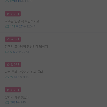
82
19
18958
김GPT
교수님 인성 꼭 확인하세요
143
27
22047
김GPT
컨택시 교수님께 정신건강 밝히기
0
7
2073
김GPT
나는 우리 교수님이 진짜 좋다.
22
2
3958
김GPT
상처가 자꾸 덧난다
2
1
915