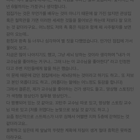
년 6월까지는 가겠구나 생각합니다.
PI 전용 게시판
점집가는 것은 무언가를 배우는 것이 아니기 때문에 잘 가진 않지만 관상집
혹은 철학관을 가면 이러한 세세한 것들을 물어보곤 하는데 저보다 잘 모르
인문사회 계열 게시판
는 것 같더라구요.. 어느정도 저의 촉 혹은 직감과 함께 제 사주팔자를 보면
감이 오는데..
특수/전문대학원 게시판
환청과 환촉 등 너무나 심각하여 별 짓을 다했었습니다. 안가던 점집에 가서
반도체/AI 게시판
물어도 보고..
지금은 많이 나아지기도 했고, 그냥 세뇌 당하는 것이라 생각하며 "내가 이
장학금/장학생 게시판
교수님을 좋아하는 거구나.. 그래 나는 이 교수님을 좋아한다" 라고 인정한
다고 주변 지인들에게 말을 하곤 했습니다..
학술 정보 게시판
이 문제 때문에 갔던 점집에서는 세뇌당하는 것이라고 하기도 하고.. 또 저보
고 본인 외롭다고도 하고.. (외롭다는 말에는 어느정도 동감을 합니다)
홍보 게시판
그래서 결론은, 제가 교수님을 좋아하는 건가 생각도 들고.. 망상형 스토킹인
가 색정형 망상인가 질투형 망상인가...
커리어
다 짬뽕되어 있는 것 같아요. 꼬탄주 교수님 따로 있고, 망상형 스토킹 교수
유학교육
님 따로 있고 (저를 귀엽다는 눈빛으로 보실 것 같기도 하고..)
요즘 정신적으로 스트레스가 너무 심해서 어쩔땐 지하 5층에 갇혀있는 것
이벤트
같더라고요..
휴학하고 싶은데 제 앞날의 뚜렷한 계획에 차질이 생겨 절대 휴학은 못하겠
반도체 아카데미
더라구요.