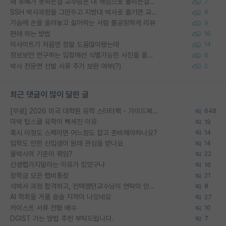
왜 후배가 못하는걸 교수님은 내 책임으로 돌리는걸까요?
7
SSH 박사과정을 그만두고 지방대 박사로 옮기면 교수의 꿈은 끝일까요?
9
가슴에 손을 올려놓고 싫어하는 사람 불공정하게 리뷰
9
편애 하는 방법
16
이사이트가 처음엔 정말 도움많이됐는데
14
정보보안 연구하는 입장에선 식별가능한 사진을 올리는건 비추이긴함
6
박사 전문연 선발 서류 추가 보완 여부(?)
2
최근 댓글이 많이 달린 글
[무료] 2026 미국 대학원 유학 스타터팩 - 가이드북 & 합격자 컨택메일 템플릿
648
미박 탑스쿨 유학이 빡세진 이유
19
혹시 이정도 스펙이면 어느정도 잡고 준비해야하나요?
14
입학도 안한 신입생이 원래 관심을 받나요
14
물박사의 기준이 뭐임?
22
신생랩가지말라는 이유가 있었구나
16
장학금 모은 랩비통장
21
석박사 과정 합격하고, 컨택했던교수님이 연락이 안됩니다...
8
AI 학회들 거품 슬슬 지적이 나오네요
27
카이스트 서류 전형 배수
10
DGIST 가는 방법 추천 부탁드립니다.
7