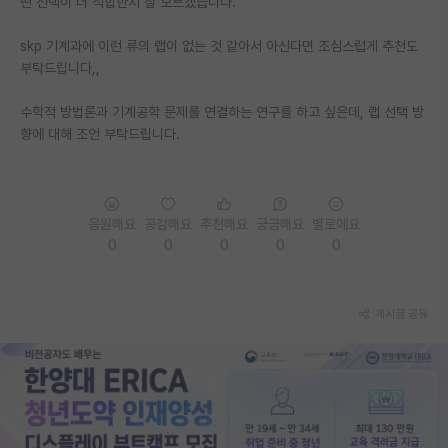
떤 선택이 더 적합한지 잘 모르겠습니다.
PI 전용 게시판
skp 기계과에 이런 류의 랩이 없는 것 같아서 아신다면 조심스럽게 추천도
부탁드립니다,,
인문사회 계열 게시판
특수/전문대학원 게시판
수학적 방법론과 기계공학 문제를 연결하는 연구를 하고 싶은데, 랩 선택 방
향에 대해 조언 부탁드립니다.
반도체/AI 게시판
장학금/장학생 게시판
응원해요
공감해요
추천해요
궁금해요
별로에요
학술 정보 게시판
0
0
0
0
0
홍보 게시판
커리어
게시글 공유
유학교육
이벤트
반도체 아카데미