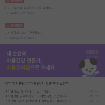
명예의전당
신임 교수인데 학생분들 건강 챙기세요
341
37
76559
명예의전당
박사 8학기 자퇴... 2년뒤 후기
583
46
105990
자유 게시판(아무개랩)에서 핫한 인기글은?
대학원 월급 정리해준다 (공대 기준)
275
대학원생들 교수에게 가스라이팅 당한 것은 이해가 갑니다. 안타깝네요.
119
소재분야 석박사 대학원생 + 물박사들이 착각하는 거
77