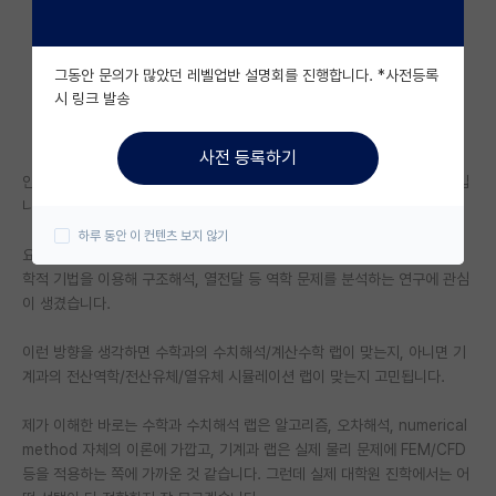
자유 게시판(아무개랩)
그동안 문의가 많았던 레벨업반 설명회를 진행합니다. *사전등록
미국 유학 게시판
시 링크 발송
미국 대학원 합격 후기 게시판
사전 등록하기
대학원생 모집 게시판
안녕하세요. 기계공학을 공부하면서 수학과 복수전공도 하고 있는 학부생입
니다.
대학원 합격 후기 게시판
하루 동안 이 컨텐츠 보지 않기
요즘 진로를 고민하면서, FEM/CFD/FVM/최적화/과학계산처럼 수치해석
연구실(PI) 홍보 게시판
학적 기법을 이용해 구조해석, 열전달 등 역학 문제를 분석하는 연구에 관심
이 생겼습니다.
석박사 채용 정보 게시판
이런 방향을 생각하면 수학과의 수치해석/계산수학 랩이 맞는지, 아니면 기
임용 정보 게시판
계과의 전산역학/전산유체/열유체 시뮬레이션 랩이 맞는지 고민됩니다.
학부 인턴 게시판
제가 이해한 바로는 수학과 수치해석 랩은 알고리즘, 오차해석, numerical
취업 게시판
method 자체의 이론에 가깝고, 기계과 랩은 실제 물리 문제에 FEM/CFD
등을 적용하는 쪽에 가까운 것 같습니다. 그런데 실제 대학원 진학에서는 어
임용 후기 게시판