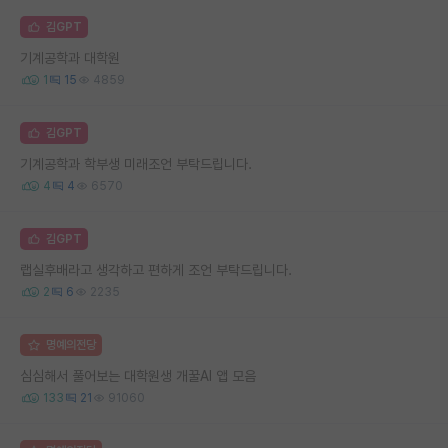
김GPT
기계공학과 대학원
1
15
4859
김GPT
기계공학과 학부생 미래조언 부탁드립니다.
4
4
6570
김GPT
랩실후배라고 생각하고 편하게 조언 부탁드립니다.
2
6
2235
명예의전당
심심해서 풀어보는 대학원생 개꿀AI 앱 모음
133
21
91060