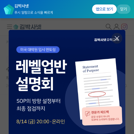
김박사넷
앱으로 보기
닫기
푸시 알림으로 소식을 빠르게
커뮤니티 홈
자유 게시판(아무개랩)
대학원생 모집
본문이 수정되지 않는 박제글입니다.
국내대학원 정보
수학과 랩? 기계과 랩?
연구실&오픈랩
착한 윌리엄 켈빈
커뮤니티
2026.05.21
7
930
커뮤니티 홈
전체글보기
베스트 게시판
IF 명예의전당