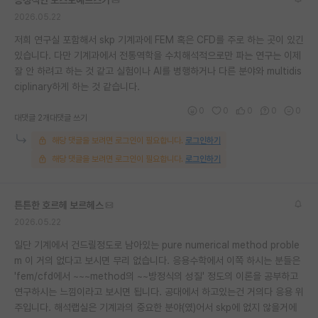
2026.05.22
저희 연구실 포함해서 skp 기계과에 FEM 혹은 CFD를 주로 하는 곳이 있긴
있습니다. 다만 기계과에서 전통역학을 수치해석적으로만 파는 연구는 이제
잘 안 하려고 하는 것 같고 실험이나 AI를 병행하거나 다른 분야와 multidis
ciplinary하게 하는 것 같습니다.
0
0
0
0
0
대댓글 2개
대댓글 쓰기
해당 댓글을 보려면 로그인이 필요합니다.
로그인하기
해당 댓글을 보려면 로그인이 필요합니다.
로그인하기
튼튼한 호르헤 보르헤스
2026.05.22
일단 기계에서 건드릴정도로 남아있는 pure numerical method proble
m 이 거의 없다고 보시면 무리 없습니다. 응용수학에서 이쪽 하시는 분들은
'fem/cfd에서 ~~~method의 ~~방정식의 성질' 정도의 이론을 공부하고
연구하시는 느낌이라고 보시면 됩니다. 공대에서 하고있는건 거의다 응용 위
주입니다. 해석랩실은 기계과의 중요한 분야(였)어서 skp에 없지 않을거에