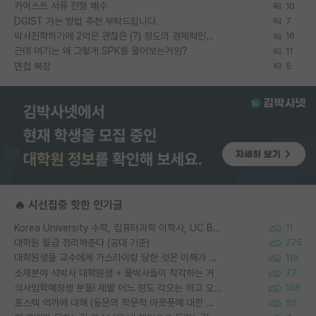
카이스트 서류 전형 배수
10
DGIST 가는 방법 추천 부탁드립니다.
7
박사진학하기에 2억은 괜찮은 (?) 정도의 경제력인가요
16
근데 여기는 왜 그렇게 SPK를 물어보는거임?
11
면접 복장
5
🔥 시선집중 핫한 인기글
Korea University 수학, 컴퓨터과학 이학사, UC Berkeley 산업공학 대학원 공학박사가 되는 것은 쉽지 않겠죠?
11
대학원 월급 정리해준다 (공대 기준)
275
대학원생들 교수에게 가스라이팅 당한 것은 이해가 갑니다. 안타깝네요.
119
소재분야 석박사 대학원생 + 물박사들이 착각하는 거
77
석사입학예정생 분들! 제발 어느 정도 각오는 하고 오세요.
156
포스텍 억까에 대해 (동문의 학문적 아웃풋에 대한 반박)
50