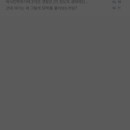
박사진학하기에 2억은 괜찮은 (?) 정도의 경제력인가요
16
근데 여기는 왜 그렇게 SPK를 물어보는거임?
11