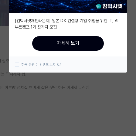
[김박사넷재팬라운지] 일본 DX 컨설팅 기업 취업을 위한 IT, AI
부트캠프 1기 참가자 모집
자세히 보기
서 성추행으로 고소 처먹은 거랑
하루 동안 이 컨텐츠 보지 않기
 돼지해끼 씹..
테 아부랑 정치질 여미새 같은 잣만 하는 이새끼… 진심