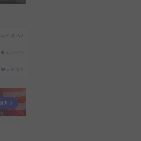
63
20703
45
78740
85
42333