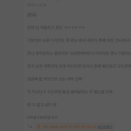
2023.04.26
(원글)
진짜 다 까발리고 싶다 ㅋㅋㅋㅋㅋㅋ
기본적인 논문 디자인도 못 짜는 박사 새끼가 후배 여친 건드려서
존나 정치질하는 랩장이랑 사내연애하면서 이리저리 존나 지랄하는 
연구 성과 개판인데 꼰대 마인드만 있어서 후배 븅신보고 교수한테
점심에 밥 처먹으로 오는 새끼 진짜
지 차산다고 교수한테 월급 올려달라는 이 븅신을 진짜
싹 다 털고 싶다 썅
대댓글 2개
대댓글 쓰기
해당 댓글을 보려면 로그인이 필요합니다.
로그인하기