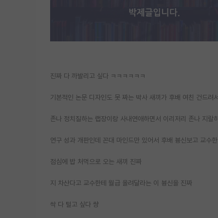
진짜 다 까발리고 싶다 ㅋㅋㅋㅋㅋㅋ
기본적인 논문 디자인도 못 짜는 박사 새끼가 후배 여친 건드려
존나 정치질하는 랩장이랑 사내연애하면서 이리저리 존나 지랄하는
연구 성과 개판인데 꼰대 마인드만 있어서 후배 븅신보고 교수한
점심에 밥 처먹으로 오는 새끼 진짜
지 차산다고 교수한테 월급 올려달라는 이 븅신을 진짜
싹 다 털고 싶다 썅