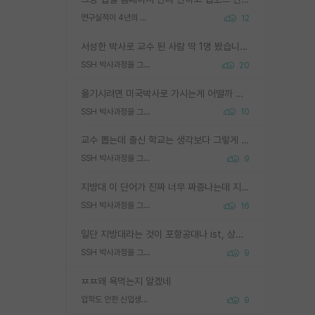
연구실적이 4년의 공백이 있는거 어떻게 생각하냐
12
서성한 박사로 교수 된 사람 딱 1명 봤습니다. 근데 지방대 박사로 교수된 거는 기적이 일어나야되요. 서성한 학부부터여도 빡센게 교수임용일텐데 지방대박사로 무슨 교수가 되나요...... 중소기업/중견기업 팀장급/연구소장급이나 될거 같네요.
SSH 박사과정을 그만두고 지방대 박사로 옮기면 교수의 꿈은 끝일까요?
20
옮기시려면 미국박사로 가시는게 어떨까 싶네요. 교수가 꿈이면 미국박사 하고 미국교수 까지 같이 노리시는게 기회가 많지 않을까요?
SSH 박사과정을 그만두고 지방대 박사로 옮기면 교수의 꿈은 끝일까요?
10
교수 뽑는데 출신 학교는 생각보다 그렇게 안 봄. 앞으로는 더 안 보게 될거임. 박사는 어디서 진행해도 됨. 단, 제대로 쌓고 좋은 실적 만들 수 있다면. 그런데 지방대는 그럴 가능성이 지극히 낮음. 나만 열심히 잘 하면 된다? 인간은 주변 환경에 지배되는 나약한 존재임. 주변의 지방대 대학원생과 섞이고 지방 특유의 여유로움 또는 나쁘게 얘기해서 나태함에 젖어 살다보면 교수의 꿈 자체를 잊어버리게 될 가능성도 있음. 주변 환경이 70~80%임.
SSH 박사과정을 그만두고 지방대 박사로 옮기면 교수의 꿈은 끝일까요?
9
지방대 이 단어가 진짜 너무 짜증나는데 지방대면 다 그냥 쓰레기인가요? 무슨 말 같지도 않은 댓글들이 있는건지??? 지방에도 충분히 좋은 대학 많고 충분히 잘하는 교수님들 많습니다 포항공대 4개 IST 대표 지거국들 여기 모두 다 지방에 있고 여기 출신들 중에 교수하는 분들 적지 않습니다 지거국 출신이 무슨 교수를 하냐?라고 생각할 사람들 많은데 상위 대표 지거국에 아웃라이어들 많습니다 결국 개인의 연구역량과 실적이 중요합니다 이 역량을 펼치는데 있어서 지도교수와의 합도 중요합니다. 그리고 경력이 필요하면 해외포닥까지 다녀오세요
SSH 박사과정을 그만두고 지방대 박사로 옮기면 교수의 꿈은 끝일까요?
16
일단 지방대라는 것이 포항공대나 ist, 상위 지거국은 아니라고 생각하겠습니다. 그런곳은 서성한에 비해 소위 대학 네임밸류가 크게 뒤떨어지지는 않으니까요. 대학 이름이 중요하냐? 당연합니다. 대학 이름이 좋아서 좋은 아웃풋이 나오는 것이냐, 좋은 대학은 좋은 사람과 좋은 기회가 몰려있으니 아웃풋도 자연스럽게 좋아지는 것이냐? 대답하기 어려운 문제입니다. 아직 한국 사회에서 학벌을 보는 것도, 특히 이공계를 중심으로 학벌보다는 실적 위주라는 분위기가 형성되는 것도 사실입니다. 지방대 출신으로 전임교수가 될수 있느냐? 가능 불가능을 따지면 당연히 가능입니다. 지방대 박사 출신으로 전임교원이 된 경우가 실제로 있으니까요. 현실적인 가능성이 있느냐? 지금 이정도 대학의 교수가 되고싶다고 생각되는 대학 들어가서 컴공과 교수 목록 켜고 박사 어디서 받았는지 쭉 한번 보세요. 냉정하게 지방대 출신인 분들이 많지는 않으실겁니다.
SSH 박사과정을 그만두고 지방대 박사로 옮기면 교수의 꿈은 끝일까요?
9
ㅉㅉ왜 욕먹는지 알겠네
입학도 안한 신입생이 원래 관심을 받나요
9