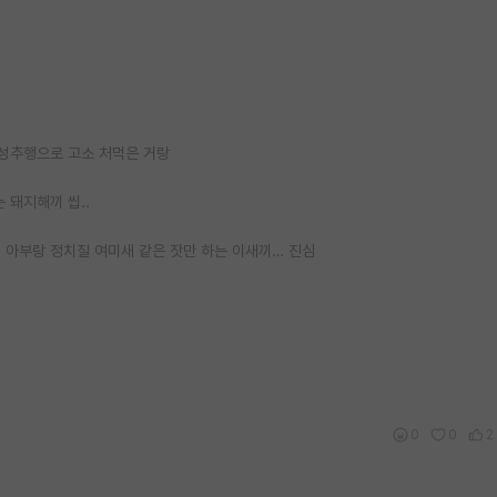
 성추행으로 고소 처먹은 거랑
돼지해끼 씹..
 아부랑 정치질 여미새 같은 잣만 하는 이새끼… 진심
0
0
2