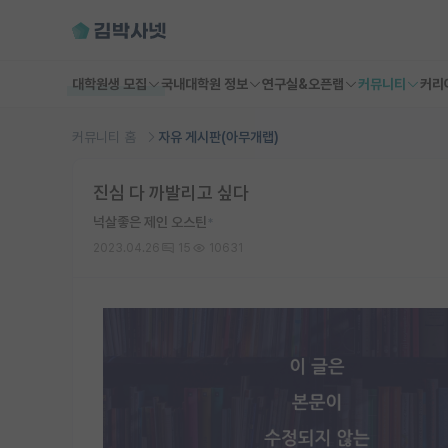
대학원생 모집
국내대학원 정보
연구실&오픈랩
커뮤니티
커리
커뮤니티 홈
자유 게시판(아무개랩)
진심 다 까발리고 싶다
넉살좋은 제인 오스틴
*
2023.04.26
15
10631