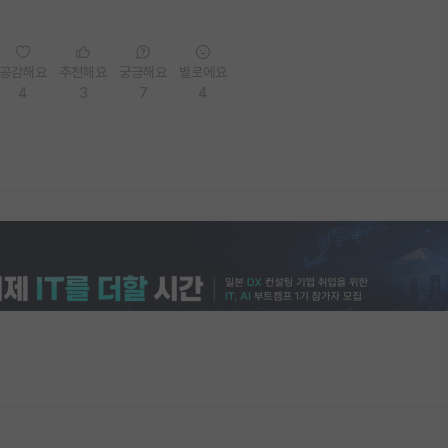
공감해요
추천해요
궁금해요
별로에요
4
3
7
4