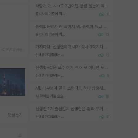
서당개 개 ㅅㄲ도 3년이면 풍월 읊는데 박사 5년 이상 대리고 있으면서 물된건 교수 탓 맞는ㄱ게 거기가 서당이 아니란 소리임
물박사의 기준이 뭐임?
11
능력없는박사 란 말이지 뭐. 능력이 뭐고 능력이 있다는게 뭔지는 사람마다 기준이 다르니까 얘기해봐야 서로 자기 기준만 얘기해서 논쟁이 끝이 안나고. 주위에서 능력있고 야심있는 신입생이 교수가 유의미한 피드백을 아예 안주면서 제대로된 과제에 참여해볼 기회도 제공하지 않고 잡일 뺑뺑이만 돌려서 맨날 단순작업만 하면서 밤새다가 눈빛이 점점 죽어가는걸 본 사람은 물박사는 교수탓이라고 하고, 교수는 이것저것 알려도 주고 기회도 주고 사수 동기 붙여주면서 어떻게든 끌고가려고 하는데 본인이 매일 뺀질거리면서 출근 하는둥마는둥 하다가 기껏 와서도 폰이나 쳐다보다가 실험 망치고 저녁약속있어서 먼저 가볼게요~ 하는걸 본 사람은 물박사는 본인탓이라고 함.
물박사의 기준이 뭐임?
13
가지마라. 신생랩이고 내가 석사 3학기차인데 최고참인데 나도 아무것도 모르는데 교수가 후배들 왜 논문 교육 안시키냐. 논문 왜 안 써오냐 닦달한다
게시글 공유
신생랩가지말라는 이유가 있었구나
12
신생랩+젊은 교수 이게 ㄹㅇ 모 아니면 도인듯.
신생랩가지말라는 이유가 있었구나
9
ML 대부분이 골드 스탠다드 하나 상정해놓고 (벤치마크 데이터셋이 여러 개면 여러 개 상정) 그거 얼마나 잘 맞추나 싸움임 가끔 번뜩이는 설계 철학을 보여주는 논문들도 있지만 대부분 그거 성적 얼마나 더 올리느라에 혈안이 되어 있는 측면이 잇음
AI 학회들 거품 슬슬 지적이 나오네요
10
신생랩 1기 출신인데 신생랩은 줠라 무거운 바벨 같은거임. 들면 대박인데 못들면 깔려 죽음. 아무도 알려주지 않는 환경에서 자생해야하지만, 일단 살아남았다면 그 어떤 사람보다 악착같고 생존력 높은 사람으로 거듭날 수 있음
댓글쓰기
신생랩가지말라는 이유가 있었구나
11