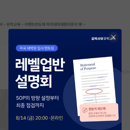
어
유학교육
이벤트
반도체 아카데미
재팬라운지 🌸
스크랩
신고하