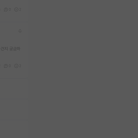
6
0
2
는건지 궁금하
2
0
2