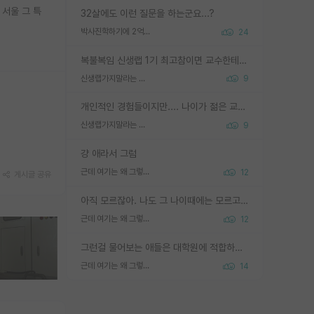
 서울 그 특
32살에도 이런 질문을 하는군요...?
박사진학하기에 2억은 괜찮은 (?) 정도의 경제력인가요
24
복불복임 신생랩 1기 최고참이면 교수한테 직접 지도받는 시간이 매우 많음 제대로 된 교수라면 말이지 그게 아니라면 그냥 넌 해방 불가능한 노예 1호에 감점쓰레기통이 되는거고
신생랩가지말라는 이유가 있었구나
9
개인적인 경험들이지만.... 나이가 젊은 교수일수록 꼰대라는 가면을 쓴 채로 무례함을 행동하는 경우가 거의 90% 정도였음. 나이가 어린데 다른 또래들과 달리 명예, 권력, 재력까지 얻었으니 세상 다 가진 기분이겠지. 오히러 나이 든 교수들이 행동과 말을 더 조심하시더라.
신생랩가지말라는 이유가 있었구나
9
걍 애라서 그럼
근데 여기는 왜 그렇게 SPK를 물어보는거임?
12
게시글 공유
아직 모르잖아. 나도 그 나이때에는 모르고 평가 받고 안심하고 싶었어.
근데 여기는 왜 그렇게 SPK를 물어보는거임?
12
그런걸 물어보는 애들은 대학원에 적합하지 않다
근데 여기는 왜 그렇게 SPK를 물어보는거임?
14