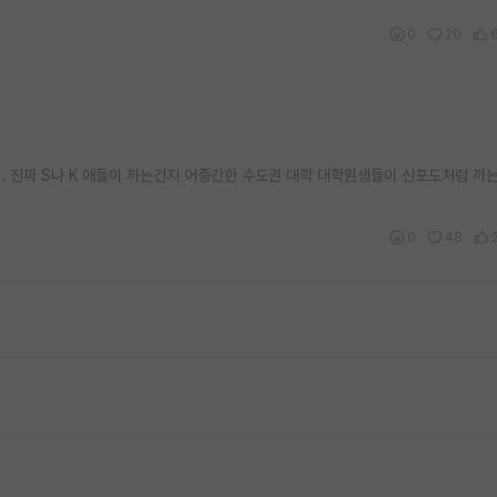
0
20
. 진짜 S나 K 애들이 까는건지 어중간한 수도권 대학 대학원생들이 신포도처럼 까
0
48