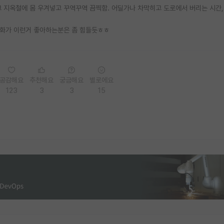
 지옥철에 몸 우겨넣고 꾸역꾸역 끔찍함. 어딜가나 차막히고 도로에서 버리는 시간,
번화가 이런거 좋아하는분은 좀 힘들듯ㅎㅎ
공감해요
추천해요
궁금해요
별로에요
123
3
3
15