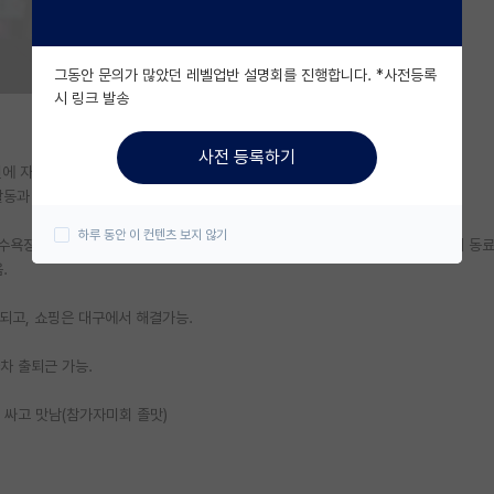
그동안 문의가 많았던 레벨업반 설명회를 진행합니다. *사전등록
시 링크 발송
사전 등록하기
구원에 자리잡았는데 지상낙원이 따로 없음ㅋㅋ
동과 어딜가나 시원하게 뚫린 교통, 삶의 여유라고 생각함.
하루 동안 이 컨텐츠 보지 않기
욕장(사람 별로 없음), 산, 들 덕분에 서핑, 캠핑, 하이킹등에 최적화 되어있어 동
.
되고, 쇼핑은 대구에서 해결가능.
차 출퇴근 가능.
 싸고 맛남(참가자미회 졸맛)