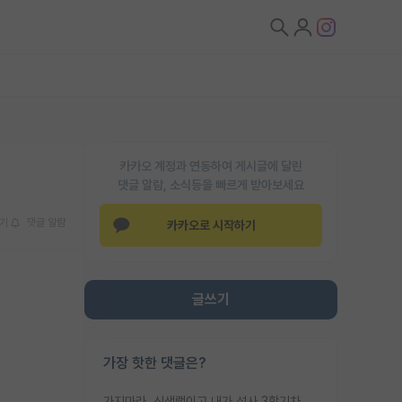
카카오 계정과 연동하여 게시글에 달린
댓글 알람, 소식등을 빠르게 받아보세요
기
댓글 알람
카카오로 시작하기
글쓰기
가장 핫한 댓글은?
가지마라. 신생랩이고 내가 석사 3학기차인데 최고참인데 나도 아무것도 모르는데 교수가 후배들 왜 논문 교육 안시키냐. 논문 왜 안 써오냐 닦달한다