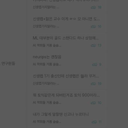
신생랩가지말라는 이유가 있었구나
18
신생랩+젊은 교수 이게 ㄹㅇ 모 아니면 도인듯.
신생랩가지말라는 이유가 있었구나
16
ML 대부분이 골드 스탠다드 하나 상정해놓고 (벤치마크 데이터셋이 여러 개면 여러 개 상정) 그거 얼마나 잘 맞추나 싸움임 가끔 번뜩이는 설계 철학을 보여주는 논문들도 있지만 대부분 그거 성적 얼마나 더 올리느라에 혈안이 되어 있는 측면이 잇음
AI 학회들 거품 슬슬 지적이 나오네요
13
neurips는 괜찮음
료 연구원들
AI 학회들 거품 슬슬 지적이 나오네요
9
신생랩 1기 출신인데 신생랩은 줠라 무거운 바벨 같은거임. 들면 대박인데 못들면 깔려 죽음. 아무도 알려주지 않는 환경에서 자생해야하지만, 일단 살아남았다면 그 어떤 사람보다 악착같고 생존력 높은 사람으로 거듭날 수 있음
신생랩가지말라는 이유가 있었구나
19
뭐 토익같은게 되버린거죠 토익 900이라고 영어잘하는건 아닙니다만 잘하는사람은 다 900을 넘는 그런
AI 학회들 거품 슬슬 지적이 나오네요
10
내가 그렇게 말할땐 신고나 누르더니
AI 학회들 거품 슬슬 지적이 나오네요
11